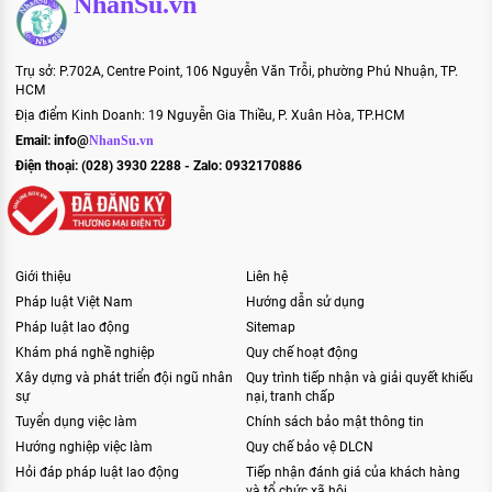
NhanSu.vn
Trụ sở: P.702A, Centre Point, 106 Nguyễn Văn Trỗi, phường Phú Nhuận, TP.
HCM
Địa điểm Kinh Doanh: 19 Nguyễn Gia Thiều, P. Xuân Hòa, TP.HCM
Email:
info@
NhanSu.vn
Điện thoại: (028) 3930 2288 - Zalo: 0932170886
Giới thiệu
Liên hệ
Pháp luật Việt Nam
Hướng dẫn sử dụng
Pháp luật lao động
Sitemap
Khám phá nghề nghiệp
Quy chế hoạt động
Xây dựng và phát triển đội ngũ nhân
Quy trình tiếp nhận và giải quyết khiếu
sự
nại, tranh chấp
Tuyển dụng việc làm
Chính sách bảo mật thông tin
Hướng nghiệp việc làm
Quy chế bảo vệ DLCN
Hỏi đáp pháp luật lao động
Tiếp nhận đánh giá của khách hàng
và tổ chức xã hội