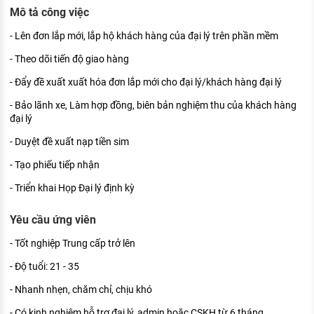
KHÁM PHÁ NGHỀ NGHIỆP
Mô tả công việc
Tử vi nghề nghiệp
- Lên đơn lắp mới, lắp hộ khách hàng của đại lý trên phần mềm
- Theo dõi tiến độ giao hàng
Kỹ năng nghề nghiệp
- Đẩy đề xuất xuất hóa đơn lắp mới cho đại lý/khách hàng đại lý
HƯỚNG NGHIỆP VIỆC LÀM
- Bảo lãnh xe, Làm hợp đồng, biên bản nghiệm thu của khách hàng
Đặc trưng từng nghề
đại lý
- Duyệt đề xuất nạp tiền sim
Xu hướng việc làm
- Tạo phiếu tiếp nhận
XÂY DỰNG VÀ PHÁT TRIỂN ĐỘI NGŨ
NHÂN SỰ
- Triển khai Họp Đại lý định kỳ
TUYỂN DỤNG VIỆC LÀM
Yêu cầu ứng viên
- Tốt nghiệp Trung cấp trở lên
- Độ tuổi: 21 - 35
- Nhanh nhẹn, chăm chỉ, chịu khó
- Có kinh nghiệm hỗ trợ đại lý, admin hoặc CSKH từ 6 tháng