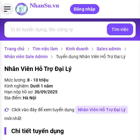
NhanSu.vn
Đăng nhập
Tìm việc
PHÁP LUẬT VIỆT NAM
Tìm việc làm
Quản lý CV
Tính lương Gross - Net
Văn bản pháp luật
Trang chủ
Tìm việc làm
Kinh doanh
Sales admin
Việc làm ngành luật
Tải CV lên
Tính thuế thu nhập cá nhân
Chính sách mới
Nhân viên Sale Admin
Tuyển dụng Nhân Viên Hỗ Trợ Đại Lý
Việc làm lương cao
Tạo CV trực tuyến
Tính trợ cấp thất nghiệp
PHÁP LUẬT LAO ĐỘNG
Nhân Viên Hỗ Trợ Đại Lý
Lao động và tiền lương
Việc làm tốt nhất
Mức lương:
8 - 10 triệu
MẪU CV THEO STYLE
Kinh nghiệm:
Dưới 1 năm
Bảo hiểm và phúc lợi
Hạn nộp hồ sơ:
30/09/2025
CÔNG TY
Mẫu CV đơn giản
Địa điểm:
Hà Nội
Thuế thu nhập
Danh sách nhà tuyển dụng
Click vào đây để xem tuyển dụng
Nhân Viên Hỗ Trợ Đại Lý
Mẫu CV hiện đại
mới nhất
Hồ sơ biểu mẫu
Nhà tuyển dụng hàng đầu
Chi tiết tuyển dụng
Chính sách lao động