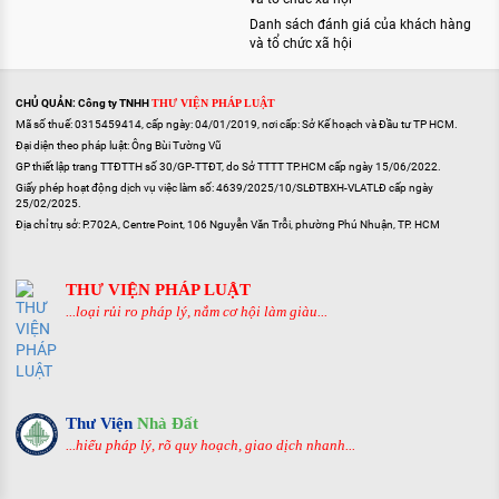
Danh sách đánh giá của khách hàng
và tổ chức xã hội
CHỦ QUẢN: Công ty TNHH
THƯ VIỆN PHÁP LUẬT
Mã số thuế: 0315459414, cấp ngày: 04/01/2019, nơi cấp: Sở Kế hoạch và Đầu tư TP HCM.
Đại diện theo pháp luật: Ông Bùi Tường Vũ
GP thiết lập trang TTĐTTH số 30/GP-TTĐT, do Sở TTTT TP.HCM cấp ngày 15/06/2022.
Giấy phép hoạt động dịch vụ việc làm số: 4639/2025/10/SLĐTBXH-VLATLĐ cấp ngày
25/02/2025.
Địa chỉ trụ sở: P.702A, Centre Point, 106 Nguyễn Văn Trỗi, phường Phú Nhuận, TP. HCM
THƯ VIỆN PHÁP LUẬT
...loại rủi ro pháp lý, nắm cơ hội làm giàu...
Thư Viện
Nhà Đất
...hiểu pháp lý, rõ quy hoạch, giao dịch nhanh...