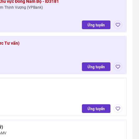
 Khu vực Đông Nam Bộ - ID3181
am Thịnh Vượng (VPBank)
Ứng tuyển
ực Tư vấn)
Ứng tuyển
Ứng tuyển
ữ)
PAMV