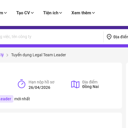
àm
Tạo CV
Tiện ích
Xem thêm
Địa điể
lý
Tuyển dụng Legal Team Leader
Hạn nộp hồ sơ
Địa điểm
Đồng Nai
26/04/2026
Leader
mới nhất