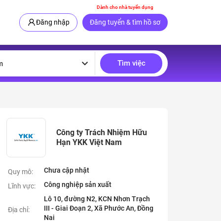
Dành cho nhà tuyển dụng
Đăng nhập
Đăng tuyển & tìm hồ sơ
Tìm việc
m
Công ty Trách Nhiệm Hữu
Hạn YKK Việt Nam
Chưa cập nhật
Quy mô:
Công nghiệp sản xuất
Lĩnh vực:
Lô 10, đường N2, KCN Nhơn Trạch
III - Giai Đoạn 2, Xã Phước An, Đồng
Địa chỉ:
Nai