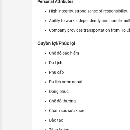
Personal Attributes
High integrity, strong sense of responsibility.
Ability to work independently and handle mult
Company provides transportation from Ho Ch
Quyền lợi/Phúc lợi
Chế độ bảo hiểm
Du Lịch
Phụ cấp
Du lịch nước ngoài
Đồng phục
Chế độ thưởng
Chăm sóc sức khỏe
Đào tạo
Tăng lương