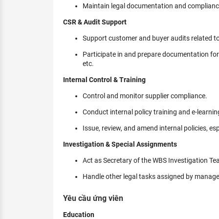
Maintain legal documentation and complianc
CSR & Audit Support
Support customer and buyer audits related t
Participate in and prepare documentation f
etc.
Internal Control & Training
Control and monitor supplier compliance.
Conduct internal policy training and e‑learni
Issue, review, and amend internal policies, esp
Investigation & Special Assignments
Act as Secretary of the WBS Investigation T
Handle other legal tasks assigned by manag
Yêu cầu ứng viên
Education