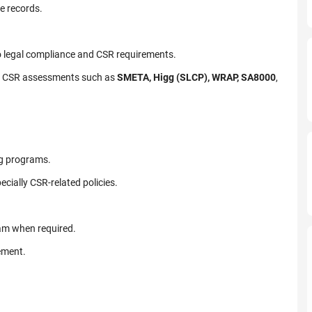
e records.
o legal compliance and CSR requirements.
or CSR assessments such as
SMETA, Higg (SLCP), WRAP, SA8000
,
ng programs.
ecially CSR‑related policies.
eam when required.
ement.