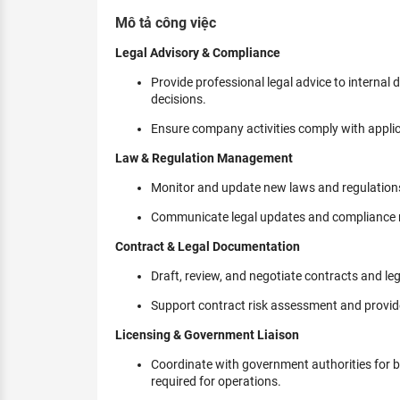
KHÁM PHÁ NGHỀ NGHIỆP
Mô tả công việc
Tử vi nghề nghiệp
Legal Advisory & Compliance
Provide professional legal advice to internal
Kỹ năng nghề nghiệp
decisions.
HƯỚNG NGHIỆP VIỆC LÀM
Ensure company activities comply with applica
Đặc trưng từng nghề
Law & Regulation Management
Xu hướng việc làm
Monitor and update new laws and regulation
XÂY DỰNG VÀ PHÁT TRIỂN ĐỘI NGŨ
Communicate legal updates and compliance re
NHÂN SỰ
Contract & Legal Documentation
TUYỂN DỤNG VIỆC LÀM
Draft, review, and negotiate contracts and l
Support contract risk assessment and provi
Licensing & Government Liaison
Coordinate with government authorities for bu
required for operations.