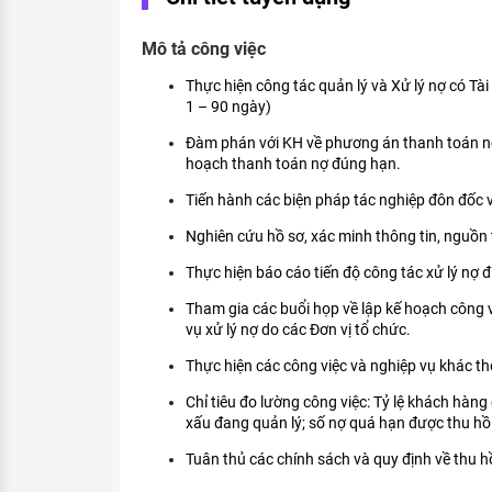
KHÁM PHÁ NGHỀ NGHIỆP
Mô tả công việc
Tử vi nghề nghiệp
Thực hiện công tác quản lý và Xử lý nợ có T
Kỹ năng nghề nghiệp
1 – 90 ngày)
HƯỚNG NGHIỆP VIỆC LÀM
Đàm phán với KH về phương án thanh toán nợ,
hoạch thanh toán nợ đúng hạn.
Đặc trưng từng nghề
Tiến hành các biện pháp tác nghiệp đôn đốc v
Xu hướng việc làm
Nghiên cứu hồ sơ, xác minh thông tin, nguồn 
XÂY DỰNG VÀ PHÁT TRIỂN ĐỘI NGŨ
Thực hiện báo cáo tiến độ công tác xử lý nợ 
NHÂN SỰ
Tham gia các buổi họp về lập kế hoạch công v
TUYỂN DỤNG VIỆC LÀM
vụ xử lý nợ do các Đơn vị tổ chức.
Thực hiện các công việc và nghiệp vụ khác t
Chỉ tiêu đo lường công việc: Tỷ lệ khách hàn
xấu đang quản lý; số nợ quá hạn được thu hồi
Tuân thủ các chính sách và quy định về thu 