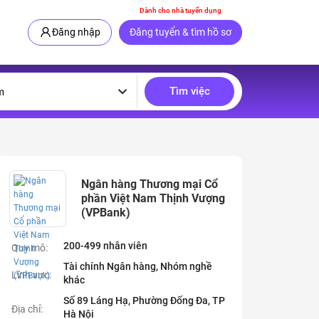
Dành cho nhà tuyển dụng
Đăng nhập
Đăng tuyển & tìm hồ sơ
Tìm việc
m
Ngân hàng Thương mại Cổ
phần Việt Nam Thịnh Vượng
(VPBank)
200-499 nhân viên
Quy mô:
Tài chính Ngân hàng, Nhóm nghề
Lĩnh vực:
khác
Số 89 Láng Hạ, Phường Đống Đa, TP
Địa chỉ:
Hà Nội