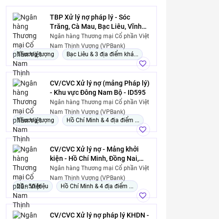
TBP Xử lý nợ pháp lý - Sóc
Trăng, Cà Mau, Bạc Liêu, Vĩnh
Long - ID3181
Ngân hàng Thương mại Cổ phần Việt
Nam Thịnh Vượng (VPBank)
Thương lượng
Bạc Liêu & 3 địa điểm khá...
CV/CVC Xử lý nợ (mảng Pháp lý)
- Khu vực Đông Nam Bộ - ID595
Ngân hàng Thương mại Cổ phần Việt
Nam Thịnh Vượng (VPBank)
Thương lượng
Hồ Chí Minh & 4 địa điểm ...
CV/CVC Xử lý nợ - Mảng khởi
kiện - Hồ Chí Minh, Đồng Nai,
Bình Phước – ID595
Ngân hàng Thương mại Cổ phần Việt
Nam Thịnh Vượng (VPBank)
20 - 50 triệu
Hồ Chí Minh & 4 địa điểm ...
CV/CVC Xử lý nợ pháp lý KHDN -