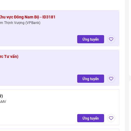
 Khu vực Đông Nam Bộ - ID3181
am Thịnh Vượng (VPBank)
Ứng tuyển
ực Tư vấn)
Ứng tuyển
ữ)
PAMV
Ứng tuyển