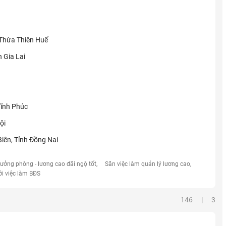
 Thừa Thiên Huế
 Gia Lai
Vĩnh Phúc
ội
Biên, Tỉnh Đồng Nai
rưởng phòng - lương cao đãi ngộ tốt
Săn việc làm quản lý lương cao
ới việc làm BĐS
146 | 3