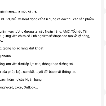
ân hàng... là một lợi thế.
m KHDN, hiểu về hoạt động cấp tín dụng và đặc thù các sản phẩm
ng lĩnh vực tương đương tại các Ngân hàng, AMC, Tổchức Tài
...; Ứng viên chưa có kinh nghiệm sẽ được đào tạo về kỹ năng,
c.
; giọng nói rõ ràng, dứt khoát.
g nhanh,.
 năng làm việc dưới áp lực cao; thông thạo đường xá.
 của pháp luật, cam kết tuyệt đối bảo mật thông tin.
, các nhóm nợ của Ngân hàng.
ng Word, Excel, Outlook...