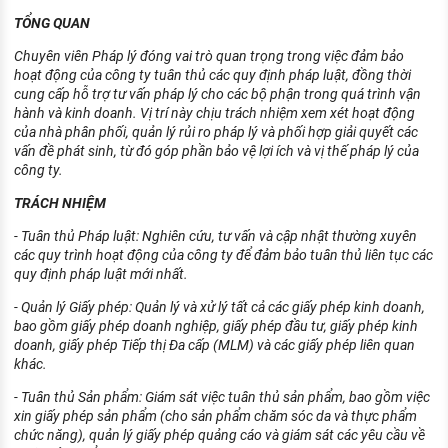
KHÁM PHÁ NGHỀ NGHIỆP
TỔNG QUAN
Tử vi nghề nghiệp
Chuyên viên Pháp lý đóng vai trò quan trọng trong việc đảm bảo
hoạt động của công ty tuân thủ các quy định pháp luật, đồng thời
Kỹ năng nghề nghiệp
cung cấp hỗ trợ tư vấn pháp lý cho các bộ phận trong quá trình vận
hành và kinh doanh. Vị trí này chịu trách nhiệm xem xét hoạt động
HƯỚNG NGHIỆP VIỆC LÀM
của nhà phân phối, quản lý rủi ro pháp lý và phối hợp giải quyết các
vấn đề phát sinh, từ đó góp phần bảo vệ lợi ích và vị thế pháp lý của
Đặc trưng từng nghề
công ty.
TRÁCH NHIỆM
Xu hướng việc làm
- Tuân thủ Pháp luật: Nghiên cứu, tư vấn và cập nhật thường xuyên
XÂY DỰNG VÀ PHÁT TRIỂN ĐỘI NGŨ
các quy trình hoạt động của công ty để đảm bảo tuân thủ liên tục các
NHÂN SỰ
quy định pháp luật mới nhất.
TUYỂN DỤNG VIỆC LÀM
- Quản lý Giấy phép: Quản lý và xử lý tất cả các giấy phép kinh doanh,
bao gồm giấy phép doanh nghiệp, giấy phép đầu tư, giấy phép kinh
doanh, giấy phép Tiếp thị Đa cấp (MLM) và các giấy phép liên quan
khác.
- Tuân thủ Sản phẩm: Giám sát việc tuân thủ sản phẩm, bao gồm việc
xin giấy phép sản phẩm (cho sản phẩm chăm sóc da và thực phẩm
chức năng), quản lý giấy phép quảng cáo và giám sát các yêu cầu về