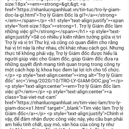
size:18px"><em><strong>&gt;&gt; <a
KHÁM PHÁ NGHỀ NGHIỆP
href="https://nhanlucnganhluat.vn/tin-tuc/tro-ly-giam-
Tử vi nghề nghiệp
doc-la-gi.html">Trợ lý Giám Đốc là gì?</a></strong>
</em></span></p> <h1 style="text-align:justify"><span
style="font-size:18px"><strong>1. Trợ lý Giám đốc làm
Kỹ năng nghề nghiệp
những việc gì?</strong></span></h1> <p style="text-
align:justify">Sẽ có nhiều ý kiến nhầm tưởng giữa vị trí
HƯỚNG NGHIỆP VIỆC LÀM
Trợ lý và vị trí Thư ký, và cũng có quan điểm cho rằng
Đặc trưng từng nghề
hai vị trí này là như nhau, chỉ khác nhau cách gọi. Nhưng
thực tế không phải vậy, Trợ lý Giám đốc được hiểu là
người giúp việc cho Giám đốc, giúp Giám đốc đưa ra
Xu hướng việc làm
những quyết định mang tính quan trọng trong công ty
XÂY DỰNG VÀ PHÁT TRIỂN ĐỘI NGŨ
một cách hợp lý, khoa học đem lại lợi ích cho tổ chức.
NHÂN SỰ
</p> <p style="text-align:center"><img alt="Trợ lý Giám
đốc" src="/img/2020/10/TRO-LY-GIAM-DOC.jpg"></p>
TUYỂN DỤNG VIỆC LÀM
<p style="text-align:center"><em>Trợ lý Giám đốc làm
việc gì?</em></p> <p style="text-align:center"><a
class="bai-viet-nut-cam"
href="https://nhanlucnganhluat.vn/tim-viec-lam/tro-ly-
giam-doc+s1.html" target="_blank">Tìm việc làm Trợ lý
Giám đốc</a></p> <p style="text-align:justify">Chính vì
vậy, để đảm nhận được công việc này, yêu cầu bạn phải
am hiểu tính chất, quy mô, văn hóa của công ty như