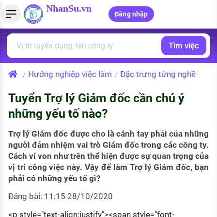
NhanSu.vn
Đăng nhập
Tìm việc
PHÁP LUẬT VIỆT NAM
Tìm việc làm
Quản lý CV
Tính lương Gross - Net
Văn bản pháp luật
Hướng nghiệp việc làm
Đặc trưng từng nghề
/
/
Việc làm ngành luật
Tải CV lên
Tính thuế thu nhập cá nhân
Chính sách mới
Tuyển Trợ lý Giám đốc cần chú ý
Việc làm lương cao
Tạo CV trực tuyến
Tính trợ cấp thất nghiệp
PHÁP LUẬT LAO ĐỘNG
những yếu tố nào?
Lao động và tiền lương
Việc làm tốt nhất
MẪU CV THEO STYLE
Trợ lý Giám đốc được cho là cánh tay phải của những
Bảo hiểm và phúc lợi
người đảm nhiệm vai trò Giám đốc trong các công ty.
CÔNG TY
Mẫu CV đơn giản
Cách ví von như trên thể hiện được sự quan trọng của
Thuế thu nhập
vị trí công việc này. Vậy để làm Trợ lý Giám đốc, bạn
Danh sách nhà tuyển dụng
Mẫu CV hiện đại
phải có những yếu tố gì?
Hồ sơ biểu mẫu
Nhà tuyển dụng hàng đầu
Đăng bài: 11:15 28/10/2020
Chính sách lao động
<p style="text-align:justify"><span style="font-