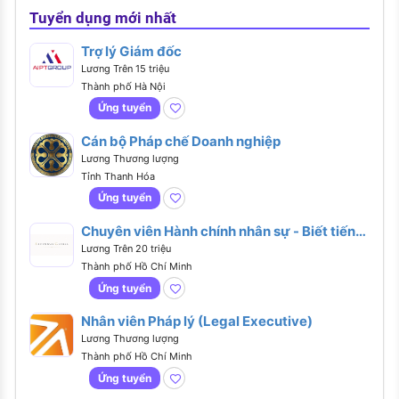
Tuyển dụng mới nhất
Trợ lý Giám đốc
Lương Trên 15 triệu
Thành phố Hà Nội
Ứng tuyển
Cán bộ Pháp chế Doanh nghiệp
Lương Thương lượng
Tỉnh Thanh Hóa
Ứng tuyển
Chuyên viên Hành chính nhân sự - Biết tiếng
Anh hoặc tiếng Trung
Lương Trên 20 triệu
Thành phố Hồ Chí Minh
Ứng tuyển
Nhân viên Pháp lý (Legal Executive)
Lương Thương lượng
Thành phố Hồ Chí Minh
Ứng tuyển