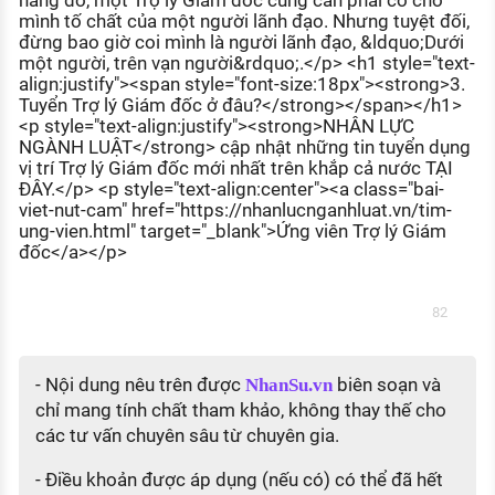
năng đó, một Trợ lý Giám đốc cũng cần phải có cho
mình tố chất của một người lãnh đạo. Nhưng tuyệt đối,
đừng bao giờ coi mình là người lãnh đạo, &ldquo;Dưới
một người, trên vạn người&rdquo;.</p> <h1 style="text-
align:justify"><span style="font-size:18px"><strong>3.
Tuyển Trợ lý Giám đốc ở đâu?</strong></span></h1>
<p style="text-align:justify"><strong>NHÂN LỰC
NGÀNH LUẬT</strong> cập nhật những tin tuyển dụng
vị trí Trợ lý Giám đốc mới nhất trên khắp cả nước TẠI
ĐÂY.</p> <p style="text-align:center"><a class="bai-
viet-nut-cam" href="https://nhanlucnganhluat.vn/tim-
ung-vien.html" target="_blank">Ứng viên Trợ lý Giám
đốc</a></p>
82
- Nội dung nêu trên được
biên soạn và
NhanSu.vn
chỉ mang tính chất tham khảo, không thay thế cho
các tư vấn chuyên sâu từ chuyên gia.
- Điều khoản được áp dụng (nếu có) có thể đã hết