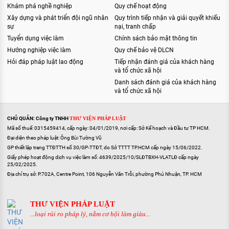
Khám phá nghề nghiệp
Quy chế hoạt động
Xây dựng và phát triển đội ngũ nhân
Quy trình tiếp nhận và giải quyết khiếu
sự
nại, tranh chấp
Tuyển dụng việc làm
Chính sách bảo mật thông tin
Hướng nghiệp việc làm
Quy chế bảo vệ DLCN
Hỏi đáp pháp luật lao động
Tiếp nhận đánh giá của khách hàng
và tổ chức xã hội
Danh sách đánh giá của khách hàng
và tổ chức xã hội
CHỦ QUẢN: Công ty TNHH
THƯ VIỆN PHÁP LUẬT
Mã số thuế: 0315459414, cấp ngày: 04/01/2019, nơi cấp: Sở Kế hoạch và Đầu tư TP HCM.
Đại diện theo pháp luật: Ông Bùi Tường Vũ
GP thiết lập trang TTĐTTH số 30/GP-TTĐT, do Sở TTTT TP.HCM cấp ngày 15/06/2022.
Giấy phép hoạt động dịch vụ việc làm số: 4639/2025/10/SLĐTBXH-VLATLĐ cấp ngày
25/02/2025.
Địa chỉ trụ sở: P.702A, Centre Point, 106 Nguyễn Văn Trỗi, phường Phú Nhuận, TP. HCM
THƯ VIỆN PHÁP LUẬT
...loại rủi ro pháp lý, nắm cơ hội làm giàu...