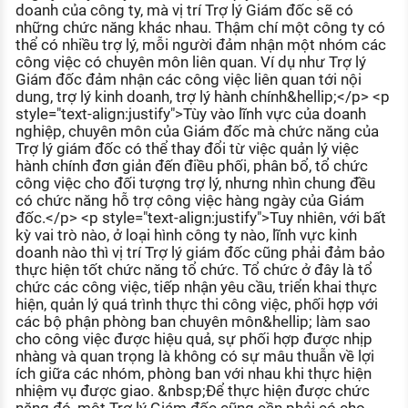
doanh của công ty, mà vị trí Trợ lý Giám đốc sẽ có
những chức năng khác nhau. Thậm chí một công ty có
thể có nhiều trợ lý, mỗi người đảm nhận một nhóm các
công việc có chuyên môn liên quan. Ví dụ như Trợ lý
Giám đốc đảm nhận các công việc liên quan tới nội
dung, trợ lý kinh doanh, trợ lý hành chính&hellip;</p> <p
style="text-align:justify">Tùy vào lĩnh vực của doanh
nghiệp, chuyên môn của Giám đốc mà chức năng của
Trợ lý giám đốc có thể thay đổi từ việc quản lý việc
hành chính đơn giản đến điều phối, phân bổ, tổ chức
công việc cho đối tượng trợ lý, nhưng nhìn chung đều
có chức năng hỗ trợ công việc hàng ngày của Giám
đốc.</p> <p style="text-align:justify">Tuy nhiên, với bất
kỳ vai trò nào, ở loại hình công ty nào, lĩnh vực kinh
doanh nào thì vị trí Trợ lý giám đốc cũng phải đảm bảo
thực hiện tốt chức năng tổ chức. Tổ chức ở đây là tổ
chức các công việc, tiếp nhận yêu cầu, triển khai thực
hiện, quản lý quá trình thực thi công việc, phối hợp với
các bộ phận phòng ban chuyên môn&hellip; làm sao
cho công việc được hiệu quả, sự phối hợp được nhịp
nhàng và quan trọng là không có sự mâu thuẫn về lợi
ích giữa các nhóm, phòng ban với nhau khi thực hiện
nhiệm vụ được giao. &nbsp;Để thực hiện được chức