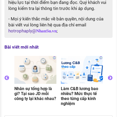
hiệu lực tại thời điểm bạn đang đọc. Quý khách vui
lòng kiểm tra lại thông tin trước khi áp dụng.
- Mọi ý kiến thắc mắc về bản quyền, nội dung của
bài viết vui lòng liên hệ qua địa chỉ email
hotrophaply@
;
NhanSu.vn
Bài viết mới nhất
Nhân sự tổng hợp là
Làm C&B lương bao
Thực
o
gì? Tại sao JD mỗi
nhiêu? Mức thực tế
gì? C
g
công ty lại khác nhau?
theo từng cấp kinh
và đi
nghiệm
khi 