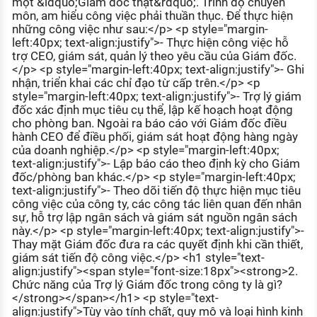
một &ldquo;Giám đốc thật&rdquo;. Trình độ chuyên
môn, am hiểu công việc phải thuần thục. Để thực hiện
những công việc như sau:</p> <p style="margin-
left:40px; text-align:justify">- Thực hiện công việc hỗ
trợ CEO, giám sát, quản lý theo yêu cầu của Giám đốc.
</p> <p style="margin-left:40px; text-align:justify">- Ghi
nhận, triển khai các chỉ đạo từ cấp trên.</p> <p
style="margin-left:40px; text-align:justify">- Trợ lý giám
đốc xác định mục tiêu cụ thể, lập kế hoạch hoạt động
cho phòng ban. Ngoài ra báo cáo với Giám đốc điều
hành CEO để điều phối, giám sát hoạt động hàng ngày
của doanh nghiệp.</p> <p style="margin-left:40px;
text-align:justify">- Lập báo cáo theo định kỳ cho Giám
đốc/phòng ban khác.</p> <p style="margin-left:40px;
text-align:justify">- Theo dõi tiến độ thực hiện mục tiêu
công việc của công ty, các công tác liên quan đến nhân
sự, hỗ trợ lập ngân sách và giám sát nguồn ngân sách
này.</p> <p style="margin-left:40px; text-align:justify">-
Thay mặt Giám đốc đưa ra các quyết định khi cần thiết,
giám sát tiến độ công việc.</p> <h1 style="text-
align:justify"><span style="font-size:18px"><strong>2.
Chức năng của Trợ lý Giám đốc trong công ty là gì?
</strong></span></h1> <p style="text-
align:justify">Tùy vào tính chất, quy mô và loại hình kinh