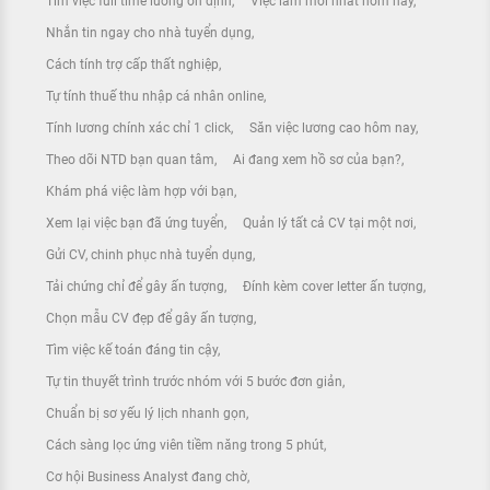
Tìm việc full time lương ổn định
Việc làm mới nhất hôm nay
Nhắn tin ngay cho nhà tuyển dụng
Cách tính trợ cấp thất nghiệp
Tự tính thuế thu nhập cá nhân online
Tính lương chính xác chỉ 1 click
Săn việc lương cao hôm nay
Theo dõi NTD bạn quan tâm
Ai đang xem hồ sơ của bạn?
Khám phá việc làm hợp với bạn
Xem lại việc bạn đã ứng tuyển
Quản lý tất cả CV tại một nơi
Gửi CV, chinh phục nhà tuyển dụng
Tải chứng chỉ để gây ấn tượng
Đính kèm cover letter ấn tượng
Chọn mẫu CV đẹp để gây ấn tượng
Tìm việc kế toán đáng tin cậy
Tự tin thuyết trình trước nhóm với 5 bước đơn giản
Chuẩn bị sơ yếu lý lịch nhanh gọn
Cách sàng lọc ứng viên tiềm năng trong 5 phút
Cơ hội Business Analyst đang chờ