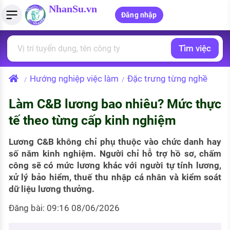
NhanSu.vn
Đăng nhập
Tìm việc
PHÁP LUẬT VIỆT NAM
Tìm việc làm
Quản lý CV
Tính lương Gross - Net
Văn bản pháp luật
Hướng nghiệp việc làm
Đặc trưng từng nghề
/
/
Việc làm ngành luật
Tải CV lên
Tính thuế thu nhập cá nhân
Chính sách mới
Làm C&B lương bao nhiêu? Mức thực
Việc làm lương cao
Tạo CV trực tuyến
Tính trợ cấp thất nghiệp
PHÁP LUẬT LAO ĐỘNG
tế theo từng cấp kinh nghiệm
Lao động và tiền lương
Việc làm tốt nhất
MẪU CV THEO STYLE
Lương C&B không chỉ phụ thuộc vào chức danh hay
Bảo hiểm và phúc lợi
số năm kinh nghiệm. Người chỉ hỗ trợ hồ sơ, chấm
CÔNG TY
Mẫu CV đơn giản
công sẽ có mức lương khác với người tự tính lương,
Thuế thu nhập
xử lý bảo hiểm, thuế thu nhập cá nhân và kiểm soát
Danh sách nhà tuyển dụng
Mẫu CV hiện đại
dữ liệu lương thưởng.
Hồ sơ biểu mẫu
Nhà tuyển dụng hàng đầu
Đăng bài: 09:16 08/06/2026
Chính sách lao động