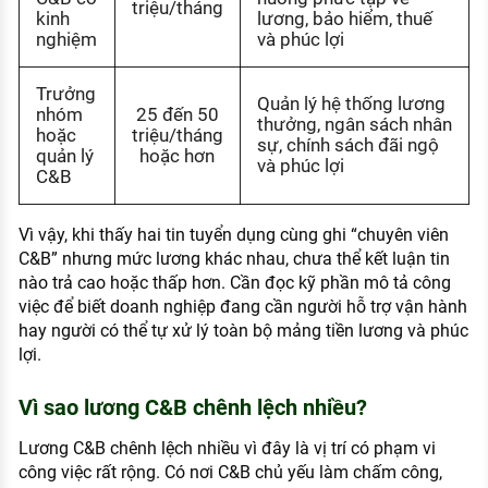
triệu/tháng
kinh
lương, bảo hiểm, thuế
nghiệm
và phúc lợi
Trưởng
Quản lý hệ thống lương
nhóm
25 đến 50
thưởng, ngân sách nhân
hoặc
triệu/tháng
sự, chính sách đãi ngộ
quản lý
hoặc hơn
và phúc lợi
C&B
Vì vậy, khi thấy hai tin tuyển dụng cùng ghi “chuyên viên
C&B” nhưng mức lương khác nhau, chưa thể kết luận tin
nào trả cao hoặc thấp hơn. Cần đọc kỹ phần mô tả công
việc để biết doanh nghiệp đang cần người hỗ trợ vận hành
hay người có thể tự xử lý toàn bộ mảng tiền lương và phúc
lợi.
Vì sao lương C&B chênh lệch nhiều?
Lương C&B chênh lệch nhiều vì đây là vị trí có phạm vi
công việc rất rộng. Có nơi C&B chủ yếu làm chấm công,