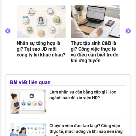
Thủ 
việc
nhữn
Nhân sự tổng hợp là
Thực tập sinh C&B là
o
gì? Tại sao JD mỗi
gì? Công việc thực tế
g
công ty lại khác nhau?
và điều cần biết trước
khi ứng tuyển
Bài viết liên quan
Làm nhân sự cần bằng cấp gì? Học
ngành nào dễ xin việc HR?
Chuyên viên đào tạo là gì? Công việc
thực tế, mức lương và khi nào nên ứng