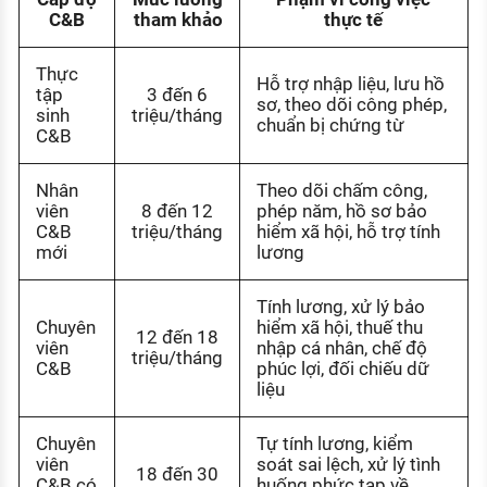
C&B
tham khảo
thực tế
Thực
Hỗ trợ nhập liệu, lưu hồ
tập
3 đến 6
sơ, theo dõi công phép,
sinh
triệu/tháng
chuẩn bị chứng từ
C&B
Nhân
Theo dõi chấm công,
viên
8 đến 12
phép năm, hồ sơ bảo
C&B
triệu/tháng
hiểm xã hội, hỗ trợ tính
mới
lương
Tính lương, xử lý bảo
Chuyên
hiểm xã hội, thuế thu
12 đến 18
viên
nhập cá nhân, chế độ
triệu/tháng
C&B
phúc lợi, đối chiếu dữ
liệu
Chuyên
Tự tính lương, kiểm
viên
soát sai lệch, xử lý tình
18 đến 30
C&B có
huống phức tạp về