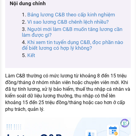
Nội dung chính
KHÁM PHÁ NGHỀ NGHIỆP
Bảng lương C&B theo cấp kinh nghiệm
Tử vi nghề nghiệp
Vì sao lương C&B chênh lệch nhiều?
Kỹ năng nghề nghiệp
Người mới làm C&B muốn tăng lương cần
làm được gì?
HƯỚNG NGHIỆP VIỆC LÀM
Khi xem tin tuyển dụng C&B, đọc phần nào
để biết lương có hợp lý không?
Đặc trưng từng nghề
Kết
Xu hướng việc làm
XÂY DỰNG VÀ PHÁT TRIỂN ĐỘI NGŨ
Làm C&B thường có mức lương từ khoảng 8 đến 15 triệu
NHÂN SỰ
đồng/tháng ở nhóm nhân viên hoặc chuyên viên mới. Khi
đã tự tính lương, xử lý bảo hiểm, thuế thu nhập cá nhân và
TUYỂN DỤNG VIỆC LÀM
kiểm soát dữ liệu lương thưởng, thu nhập có thể lên
khoảng 15 đến 25 triệu đồng/tháng hoặc cao hơn ở cấp
phụ trách, quản lý.