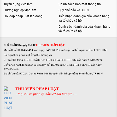
Tuyển dụng việc làm
Chính sách bảo mật thông tin
Hướng nghiệp việc làm
Quy chế bảo vệ DLCN
Hỏi đáp pháp luật lao động
Tiếp nhận đánh giá của khách hàng
và tổ chức xã hội
Danh sách đánh giá của khách hàng
và tổ chức xã hội
CHỦ QUẢN: Công ty TNHH
THƯ VIỆN PHÁP LUẬT
Mã số thuế: 0315459414, cấp ngày: 04/01/2019, nơi cấp: Sở Kế hoạch và Đầu tư TP HCM.
Đại diện theo pháp luật: Ông Bùi Tường Vũ
GP thiết lập trang TTĐTTH số 30/GP-TTĐT, do Sở TTTT TP.HCM cấp ngày 15/06/2022.
Giấy phép hoạt động dịch vụ việc làm số: 4639/2025/10/SLĐTBXH-VLATLĐ cấp ngày
25/02/2025.
Địa chỉ trụ sở: P.702A, Centre Point, 106 Nguyễn Văn Trỗi, phường Phú Nhuận, TP. HCM
THƯ VIỆN PHÁP LUẬT
...loại rủi ro pháp lý, nắm cơ hội làm giàu...