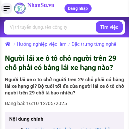
NhanSu.vn
Đăng nhập
Tìm việc
PHÁP LUẬT VIỆT NAM
Tìm việc làm
Quản lý CV
Tính lương Gross - Net
Văn bản pháp luật
Hướng nghiệp việc làm
Đặc trưng từng nghề
/
/
Việc làm ngành luật
Tải CV lên
Tính thuế thu nhập cá nhân
Chính sách mới
Người lái xe ô tô chở người trên 29
Việc làm lương cao
Tạo CV trực tuyến
Tính trợ cấp thất nghiệp
PHÁP LUẬT LAO ĐỘNG
chỗ phải có bằng lái xe hạng nào?
Lao động và tiền lương
Việc làm tốt nhất
MẪU CV THEO STYLE
Người lái xe ô tô chở người trên 29 chỗ phải có bằng
Bảo hiểm và phúc lợi
lái xe hạng gì? Độ tuổi tối đa của người lái xe ô tô chở
CÔNG TY
Mẫu CV đơn giản
người trên 29 chỗ là bao nhiêu?
Thuế thu nhập
Danh sách nhà tuyển dụng
Mẫu CV hiện đại
Đăng bài: 16:10 12/05/2025
Hồ sơ biểu mẫu
Nhà tuyển dụng hàng đầu
Nội dung chính
Chính sách lao động