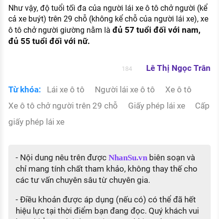
Như vậy, độ tuổi tối đa của người lái xe ô tô chở người (kể
cả xe buýt) trên 29 chỗ (không kể chỗ của người lái xe), xe
đủ 57 tuổi đối với nam,
ô tô chở người giường nằm là
đủ 55 tuổi đối với nữ.
Lê Thị Ngọc Trân
184
Từ khóa:
Lái xe ô tô
Người lái xe ô tô
Xe ô tô
Xe ô tô chở người trên 29 chỗ
Giấy phép lái xe
Cấp
giấy phép lái xe
- Nội dung nêu trên được
biên soạn và
NhanSu.vn
chỉ mang tính chất tham khảo, không thay thế cho
các tư vấn chuyên sâu từ chuyên gia.
- Điều khoản được áp dụng (nếu có) có thể đã hết
hiệu lực tại thời điểm bạn đang đọc. Quý khách vui