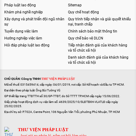
Pháp luật lao động
Sitemap
Khám phá nghề nghiệp
Quy chế hoạt động
Xây dựng và phát triển đội ngũ nhân
Quy trình tiếp nhận và giải quyết khiếu
sự
nại, tranh chấp
Tuyển dụng việc làm
Chính sách bảo mật thông tin
Hướng nghiệp việc làm
Quy chế bảo vệ DLCN
Hỏi đáp pháp luật lao động
Tiếp nhận đánh giá của khách hàng
và tổ chức xã hội
Danh sách đánh giá của khách hàng
và tổ chức xã hội
CHỦ QUẢN: Công ty TNHH
THƯ VIỆN PHÁP LUẬT
Mã số thuế: 0315459414, cấp ngày: 04/01/2019, nơi cấp: Sở Kế hoạch và Đầu tư TP HCM.
Đại diện theo pháp luật: Ông Bùi Tường Vũ
GP thiết lập trang TTĐTTH số 30/GP-TTĐT, do Sở TTTT TP.HCM cấp ngày 15/06/2022.
Giấy phép hoạt động dịch vụ việc làm số: 4639/2025/10/SLĐTBXH-VLATLĐ cấp ngày
25/02/2025.
Địa chỉ trụ sở: P.702A, Centre Point, 106 Nguyễn Văn Trỗi, phường Phú Nhuận, TP. HCM
THƯ VIỆN PHÁP LUẬT
...loại rủi ro pháp lý, nắm cơ hội làm giàu...