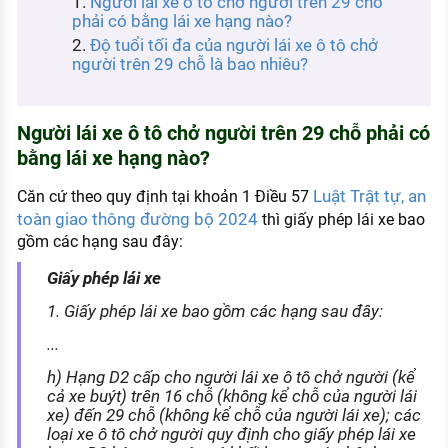
Người lái xe ô tô chở người trên 29 chỗ
KHÁM PHÁ NGHỀ NGHIỆP
phải có bằng lái xe hạng nào?
Độ tuổi tối đa của người lái xe ô tô chở
Tử vi nghề nghiệp
người trên 29 chỗ là bao nhiêu?
Kỹ năng nghề nghiệp
HƯỚNG NGHIỆP VIỆC LÀM
Người lái xe ô tô chở người trên 29 chỗ phải có
bằng lái xe hạng nào?
Đặc trưng từng nghề
Luật Trật tự, an
Căn cứ theo quy định tại khoản 1 Điều 57
Xu hướng việc làm
toàn giao thông đường bộ 2024
thì giấy phép lái xe bao
XÂY DỰNG VÀ PHÁT TRIỂN ĐỘI NGŨ
gồm các hạng sau đây:
NHÂN SỰ
Giấy phép lái xe
TUYỂN DỤNG VIỆC LÀM
1. Giấy phép lái xe bao gồm các hạng sau đây:
...
h) Hạng D2 cấp cho người lái xe ô tô chở người (kể
cả xe buýt) trên 16 chỗ (không kể chỗ của người lái
xe) đến 29 chỗ (không kể chỗ của người lái xe); các
loại xe ô tô chở người quy định cho giấy phép lái xe