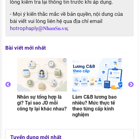
lòng kiểm tra lại thông tin trước khi áp dụng.
- Mọi ý kiến thắc mắc về bản quyền, nội dung của
bài viết vui lòng liên hệ qua địa chỉ email
hotrophaply@
;
NhanSu.vn
Bài viết mới nhất
Nhân sự tổng hợp là
Làm C&B lương bao
Thực
o
gì? Tại sao JD mỗi
nhiêu? Mức thực tế
gì? C
g
công ty lại khác nhau?
theo từng cấp kinh
và đi
nghiệm
khi 
Tuyển dụng mới nhất