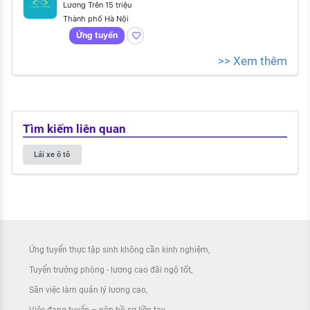
Anh giao tiếp)
Lương Trên 15 triệu
Thành phố Hà Nội
Ứng tuyển
>> Xem thêm
Tìm kiếm liên quan
Lái xe ô tô
Ứng tuyển thực tập sinh không cần kinh nghiệm
Tuyển trưởng phòng - lương cao đãi ngộ tốt
Săn việc làm quản lý lương cao
Việc đang tuyển – nộp hồ sơ liền tay