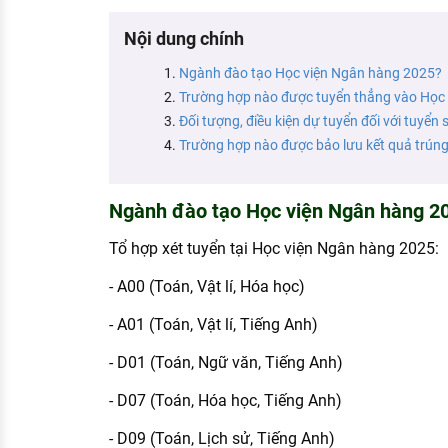
KHÁM PHÁ NGHỀ NGHIỆP
Nội dung chính
Tử vi nghề nghiệp
Ngành đào tạo Học viện Ngân hàng 2025?
Kỹ năng nghề nghiệp
Trường hợp nào được tuyển thẳng vào Học
Đối tượng, điều kiện dự tuyển đối với tuyển 
HƯỚNG NGHIỆP VIỆC LÀM
Trường hợp nào được bảo lưu kết quả trúng
Đặc trưng từng nghề
Xu hướng việc làm
Ngành đào tạo Học viện Ngân hàng 2
XÂY DỰNG VÀ PHÁT TRIỂN ĐỘI NGŨ
Tổ hợp xét tuyển tại Học viện Ngân hàng 2025:
NHÂN SỰ
- A00 (Toán, Vật lí, Hóa học)
TUYỂN DỤNG VIỆC LÀM
- A01 (Toán, Vật lí, Tiếng Anh)
- D01 (Toán, Ngữ văn, Tiếng Anh)
- D07 (Toán, Hóa học, Tiếng Anh)
- D09 (Toán, Lịch sử, Tiếng Anh)