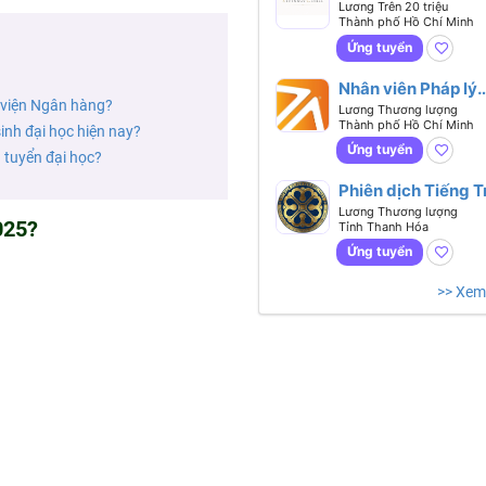
chính nhân sự -
Lương Trên 20 triệu
Thành phố Hồ Chí Minh
Biết tiếng
Anh hoặc tiếng Tr
Ứng tuyển
Nhân viên Pháp lý
 viện Ngân hàng?
(Legal Executive)
Lương Thương lượng
Thành phố Hồ Chí Minh
sinh đại học hiện nay?
Ứng tuyển
 tuyển đại học?
Phiên dịch Tiếng 
Lương Thương lượng
025?
Tỉnh Thanh Hóa
Ứng tuyển
>> Xem