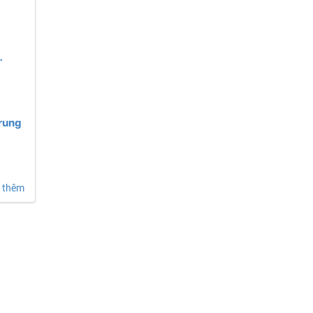
ung
Trung
 thêm