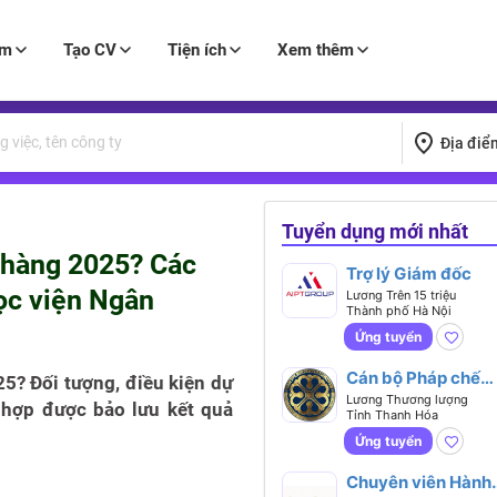
àm
Tạo CV
Tiện ích
Xem thêm
Địa điể
Tuyển dụng mới nhất
 hàng 2025? Các
Trợ lý Giám đốc
ọc viện Ngân
Lương Trên 15 triệu
Thành phố Hà Nội
Ứng tuyển
Cán bộ Pháp chế
5? Đối tượng, điều kiện dự
Doanh nghiệp
Lương Thương lượng
 hợp được bảo lưu kết quả
Tỉnh Thanh Hóa
Ứng tuyển
Chuyên viên Hành