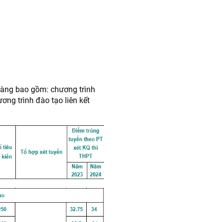
hàng bao gồm: chương trình
ơng trình đào tạo liên kết