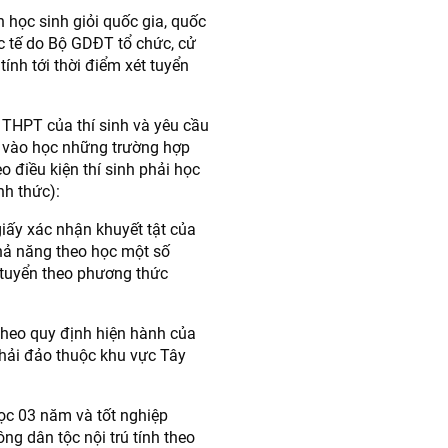
ọn học sinh giỏi quốc gia, quốc
ốc tế do Bộ GDĐT tổ chức, cử
ính tới thời điểm xét tuyển
 THPT của thí sinh và yêu cầu
n vào học những trường hợp
o điều kiện thí sinh phải học
nh thức):
giấy xác nhận khuyết tật của
hả năng theo học một số
tuyển theo phương thức
i theo quy định hiện hành của
 hải đảo thuộc khu vực Tây
học 03 năm và tốt nghiệp
g dân tộc nội trú tính theo