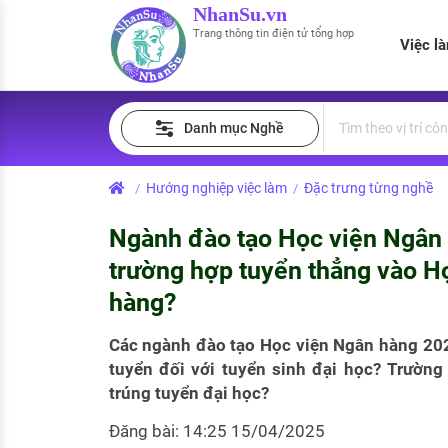
NhanSu.vn
Trang thông tin điện tử tổng hợp
Việc l
PHÁP LUẬT VIỆT NAM
Tìm việc làm
Quản lý CV
Tính lương Gross - Net
Danh mục Nghề
Văn bản pháp luật
Việc làm ngành luật
Tải CV lên
Tính thuế thu nhập cá nhân
Chính sách mới
Hướng nghiệp việc làm
Đặc trưng từng nghề
/
/
Việc làm lương cao
Tạo CV trực tuyến
Tính trợ cấp thất nghiệp
PHÁP LUẬT LAO ĐỘNG
Ngành đào tạo Học viện Ngân
Lao động và tiền lương
Việc làm tốt nhất
MẪU CV THEO STYLE
trường hợp tuyển thẳng vào H
Bảo hiểm và phúc lợi
hàng?
CÔNG TY
Mẫu CV đơn giản
Thuế thu nhập
Các ngành đào tạo Học viện Ngân hàng 202
Danh sách nhà tuyển dụng
Mẫu CV hiện đại
tuyển đối với tuyển sinh đại học? Trường
Hồ sơ biểu mẫu
trúng tuyển đại học?
Nhà tuyển dụng hàng đầu
Chính sách lao động
Đăng bài: 14:25 15/04/2025