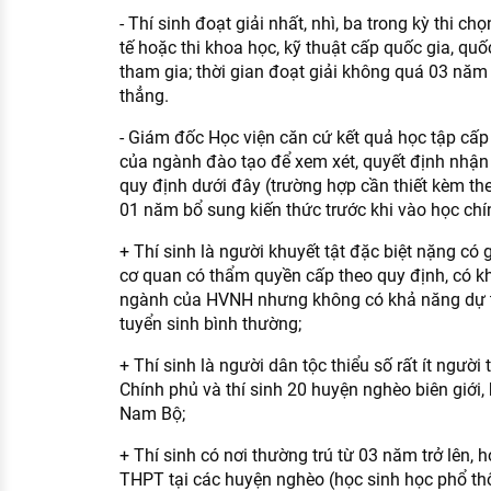
- Thí sinh đoạt giải nhất, nhì, ba trong kỳ thi ch
tế hoặc thi khoa học, kỹ thuật cấp quốc gia, qu
tham gia; thời gian đoạt giải không quá 03 năm t
thẳng.
- Giám đốc Học viện căn cứ kết quả học tập cấp
của ngành đào tạo để xem xét, quyết định nhậ
quy định dưới đây (trường hợp cần thiết kèm the
01 năm bổ sung kiến thức trước khi vào học chí
+ Thí sinh là người khuyết tật đặc biệt nặng có 
cơ quan có thẩm quyền cấp theo quy định, có k
ngành của HVNH nhưng không có khả năng dự 
tuyển sinh bình thường;
+ Thí sinh là người dân tộc thiểu số rất ít ngườ
Chính phủ và thí sinh 20 huyện nghèo biên giới,
Nam Bộ;
+ Thí sinh có nơi thường trú từ 03 năm trở lên, 
THPT tại các huyện nghèo (học sinh học phổ thôn