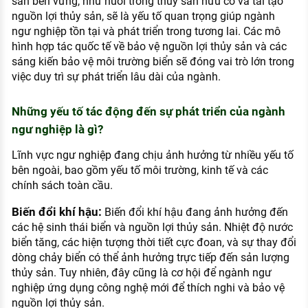
sản bền vững, như nuôi trồng thủy sản hữu cơ và tái tạo
nguồn lợi thủy sản, sẽ là yếu tố quan trọng giúp ngành
ngư nghiệp tồn tại và phát triển trong tương lai. Các mô
hình hợp tác quốc tế về bảo vệ nguồn lợi thủy sản và các
sáng kiến bảo vệ môi trường biển sẽ đóng vai trò lớn trong
việc duy trì sự phát triển lâu dài của ngành.
Những yếu tố tác động đến sự phát triển của ngành
ngư nghiệp là gì?
Lĩnh vực ngư nghiệp đang chịu ảnh hưởng từ nhiều yếu tố
bên ngoài, bao gồm yếu tố môi trường, kinh tế và các
chính sách toàn cầu.
Biến đổi khí hậu:
Biến đổi khí hậu đang ảnh hưởng đến
các hệ sinh thái biển và nguồn lợi thủy sản. Nhiệt độ nước
biển tăng, các hiện tượng thời tiết cực đoan, và sự thay đổi
dòng chảy biển có thể ảnh hưởng trực tiếp đến sản lượng
thủy sản. Tuy nhiên, đây cũng là cơ hội để ngành ngư
nghiệp ứng dụng công nghệ mới để thích nghi và bảo vệ
nguồn lợi thủy sản.