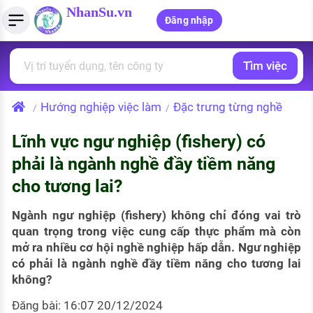
NhanSu.vn
Đăng nhập
Tìm việc
PHÁP LUẬT VIỆT NAM
Tìm việc làm
Quản lý CV
Tính lương Gross - Net
Văn bản pháp luật
Hướng nghiệp việc làm
Đặc trưng từng nghề
/
/
Việc làm ngành luật
Tải CV lên
Tính thuế thu nhập cá nhân
Chính sách mới
Lĩnh vực ngư nghiệp (fishery) có
Việc làm lương cao
Tạo CV trực tuyến
Tính trợ cấp thất nghiệp
PHÁP LUẬT LAO ĐỘNG
phải là ngành nghề đầy tiềm năng
Lao động và tiền lương
Việc làm tốt nhất
cho tương lai?
MẪU CV THEO STYLE
Bảo hiểm và phúc lợi
CÔNG TY
Mẫu CV đơn giản
Ngành ngư nghiệp (fishery) không chỉ đóng vai trò
quan trọng trong việc cung cấp thực phẩm mà còn
Thuế thu nhập
Danh sách nhà tuyển dụng
mở ra nhiều cơ hội nghề nghiệp hấp dẫn. Ngư nghiệp
Mẫu CV hiện đại
có phải là ngành nghề đầy tiềm năng cho tương lai
Hồ sơ biểu mẫu
không?
Nhà tuyển dụng hàng đầu
Chính sách lao động
Đăng bài: 16:07 20/12/2024