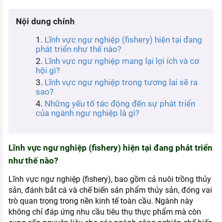
KHÁM PHÁ NGHỀ NGHIỆP
Nội dung chính
Tử vi nghề nghiệp
Lĩnh vực ngư nghiệp (fishery) hiện tại đang
Kỹ năng nghề nghiệp
phát triển như thế nào?
Lĩnh vực ngư nghiệp mang lại lợi ích và cơ
HƯỚNG NGHIỆP VIỆC LÀM
hội gì?
Đặc trưng từng nghề
Lĩnh vực ngư nghiệp trong tương lai sẽ ra
sao?
Xu hướng việc làm
Những yếu tố tác động đến sự phát triển
của ngành ngư nghiệp là gì?
XÂY DỰNG VÀ PHÁT TRIỂN ĐỘI NGŨ
NHÂN SỰ
Lĩnh vực ngư nghiệp (fishery) hiện tại đang phát triển
TUYỂN DỤNG VIỆC LÀM
như thế nào?
Lĩnh vực ngư nghiệp (fishery), bao gồm cả nuôi trồng thủy
sản, đánh bắt cá và chế biến sản phẩm thủy sản, đóng vai
trò quan trọng trong nền kinh tế toàn cầu. Ngành này
không chỉ đáp ứng nhu cầu tiêu thụ thực phẩm mà còn