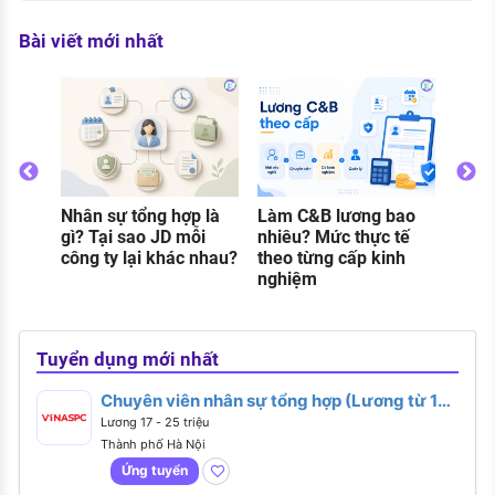
Bài viết mới nhất
Thực
gì? C
và đi
khi 
Nhân sự tổng hợp là
Làm C&B lương bao
o
gì? Tại sao JD mỗi
nhiêu? Mức thực tế
g
công ty lại khác nhau?
theo từng cấp kinh
nghiệm
Tuyển dụng mới nhất
Chuyên viên nhân sự tổng hợp (Lương từ 17 -
25 triệu)
Lương 17 - 25 triệu
Thành phố Hà Nội
Ứng tuyển