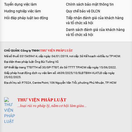
Tuyển dụng việc làm
Chính sách bảo mật thông tin
Hướng nghiệp việc làm
Quy chế bảo vệ DLCN
Hỏi đáp pháp luật lao động
Tiếp nhận đánh giá của khách hàng
và tổ chức xã hội
Danh sách đánh giá của khách hàng
và tổ chức xã hội
CHỦ QUẢN: Công ty TNHH
THƯ VIỆN PHÁP LUẬT
Mã số thuế: 0315459414, cấp ngày: 04/01/2019, nơi cấp: Sở Kế hoạch và Đầu tư TP HCM.
Đại diện theo pháp luật: Ông Bùi Tường Vũ
GP thiết lập trang TTĐTTH số 30/GP-TTĐT, do Sở TTTT TP.HCM cấp ngày 15/06/2022.
Giấy phép hoạt động dịch vụ việc làm số: 4639/2025/10/SLĐTBXH-VLATLĐ cấp ngày
25/02/2025.
Địa chỉ trụ sở: P.702A, Centre Point, 106 Nguyễn Văn Trỗi, phường Phú Nhuận, TP. HCM
THƯ VIỆN PHÁP LUẬT
...loại rủi ro pháp lý, nắm cơ hội làm giàu...