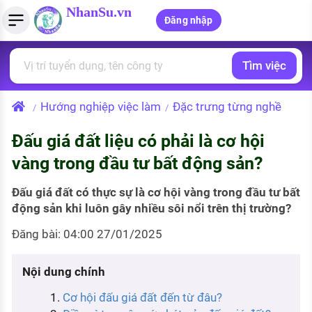
NhanSu.vn
Đăng nhập
Tìm việc
PHÁP LUẬT VIỆT NAM
Tìm việc làm
Quản lý CV
Tính lương Gross - Net
Văn bản pháp luật
Hướng nghiệp việc làm
Đặc trưng từng nghề
/
/
Việc làm ngành luật
Tải CV lên
Tính thuế thu nhập cá nhân
Chính sách mới
Đấu giá đất liệu có phải là cơ hội
Việc làm lương cao
Tạo CV trực tuyến
Tính trợ cấp thất nghiệp
PHÁP LUẬT LAO ĐỘNG
vàng trong đầu tư bất động sản?
Lao động và tiền lương
Việc làm tốt nhất
MẪU CV THEO STYLE
Đấu giá đất có thực sự là cơ hội vàng trong đầu tư bất
Bảo hiểm và phúc lợi
động sản khi luôn gây nhiều sôi nổi trên thị trường?
CÔNG TY
Mẫu CV đơn giản
Đăng bài: 04:00 27/01/2025
Thuế thu nhập
Danh sách nhà tuyển dụng
Mẫu CV hiện đại
Hồ sơ biểu mẫu
Nội dung chính
Nhà tuyển dụng hàng đầu
Cơ hội đấu giá đất đến từ đâu?
Chính sách lao động