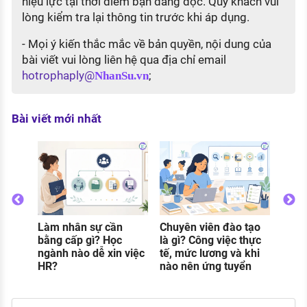
hiệu lực tại thời điểm bạn đang đọc. Quý khách vui
lòng kiểm tra lại thông tin trước khi áp dụng.
- Mọi ý kiến thắc mắc về bản quyền, nội dung của
bài viết vui lòng liên hệ qua địa chỉ email
hotrophaply@
;
NhanSu.vn
Bài viết mới nhất
Lương pháp chế
doanh nghiệp bao
nhiêu? Mức lương
theo từng vị trí
 cần
Chuyên viên đào tạo
 Học
là gì? Công việc thực
 xin việc
tế, mức lương và khi
nào nên ứng tuyển