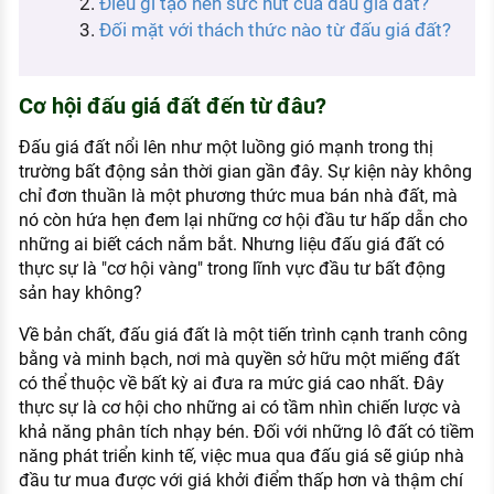
Điều gì tạo nên sức hút của đấu giá đất?
KHÁM PHÁ NGHỀ NGHIỆP
Đối mặt với thách thức nào từ đấu giá đất?
Tử vi nghề nghiệp
Cơ hội đấu giá đất đến từ đâu?
Kỹ năng nghề nghiệp
HƯỚNG NGHIỆP VIỆC LÀM
Đấu giá đất nổi lên như một luồng gió mạnh trong thị
trường bất động sản thời gian gần đây. Sự kiện này không
Đặc trưng từng nghề
chỉ đơn thuần là một phương thức mua bán nhà đất, mà
nó còn hứa hẹn đem lại những cơ hội đầu tư hấp dẫn cho
Xu hướng việc làm
những ai biết cách nắm bắt. Nhưng liệu đấu giá đất có
XÂY DỰNG VÀ PHÁT TRIỂN ĐỘI NGŨ
thực sự là "cơ hội vàng" trong lĩnh vực đầu tư bất động
NHÂN SỰ
sản hay không?
TUYỂN DỤNG VIỆC LÀM
Về bản chất, đấu giá đất là một tiến trình cạnh tranh công
bằng và minh bạch, nơi mà quyền sở hữu một miếng đất
có thể thuộc về bất kỳ ai đưa ra mức giá cao nhất. Đây
thực sự là cơ hội cho những ai có tầm nhìn chiến lược và
khả năng phân tích nhạy bén. Đối với những lô đất có tiềm
năng phát triển kinh tế, việc mua qua đấu giá sẽ giúp nhà
đầu tư mua được với giá khởi điểm thấp hơn và thậm chí