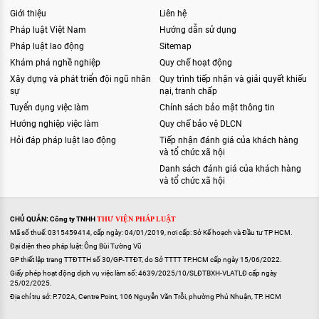
Giới thiệu
Liên hệ
Pháp luật Việt Nam
Hướng dẫn sử dụng
Pháp luật lao động
Sitemap
Khám phá nghề nghiệp
Quy chế hoạt động
Xây dựng và phát triển đội ngũ nhân
Quy trình tiếp nhận và giải quyết khiếu
sự
nại, tranh chấp
Tuyển dụng việc làm
Chính sách bảo mật thông tin
Hướng nghiệp việc làm
Quy chế bảo vệ DLCN
Hỏi đáp pháp luật lao động
Tiếp nhận đánh giá của khách hàng
và tổ chức xã hội
Danh sách đánh giá của khách hàng
và tổ chức xã hội
CHỦ QUẢN: Công ty TNHH
THƯ VIỆN PHÁP LUẬT
Mã số thuế: 0315459414, cấp ngày: 04/01/2019, nơi cấp: Sở Kế hoạch và Đầu tư TP HCM.
Đại diện theo pháp luật: Ông Bùi Tường Vũ
GP thiết lập trang TTĐTTH số 30/GP-TTĐT, do Sở TTTT TP.HCM cấp ngày 15/06/2022.
Giấy phép hoạt động dịch vụ việc làm số: 4639/2025/10/SLĐTBXH-VLATLĐ cấp ngày
25/02/2025.
Địa chỉ trụ sở: P.702A, Centre Point, 106 Nguyễn Văn Trỗi, phường Phú Nhuận, TP. HCM