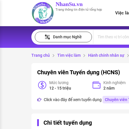
NhanSu.vn
Trang thông tin điện tử tổng hợp
Việc l
PHÁP LUẬT VIỆT NAM
Tìm việc làm
Quản lý CV
Tính lương Gross - Net
Danh mục Nghề
Văn bản pháp luật
Việc làm ngành luật
Tải CV lên
Tính thuế thu nhập cá nhân
Chính sách mới
Trang chủ
Tìm việc làm
Hành chính nhân sự
Việc làm lương cao
Tạo CV trực tuyến
Tính trợ cấp thất nghiệp
PHÁP LUẬT LAO ĐỘNG
Chuyên viên Tuyển dụng (HCNS)
Lao động và tiền lương
Việc làm tốt nhất
MẪU CV THEO STYLE
Mức lương
Kinh nghiệm
Bảo hiểm và phúc lợi
CÔNG TY
Mẫu CV đơn giản
12 - 15 triệu
2 năm
Thuế thu nhập
Click vào đây để xem tuyển dụng
Chuyên viên
Danh sách nhà tuyển dụng
Mẫu CV hiện đại
Hồ sơ biểu mẫu
Nhà tuyển dụng hàng đầu
Chi tiết tuyển dụng
Chính sách lao động