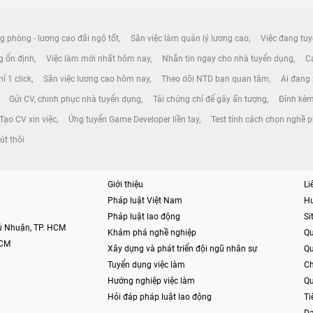
g phòng - lương cao đãi ngộ tốt
Săn việc làm quản lý lương cao
Việc đang tuy
ng ổn định
Việc làm mới nhất hôm nay
Nhắn tin ngay cho nhà tuyển dụng
Cá
ỉ 1 click
Săn việc lương cao hôm nay
Theo dõi NTD bạn quan tâm
Ai đang
Gửi CV, chinh phục nhà tuyển dụng
Tải chứng chỉ để gây ấn tượng
Đính kèm
Tạo CV xin việc
Ứng tuyển Game Developer liền tay
Test tính cách chọn nghề 
út thôi
Giới thiệu
Li
Pháp luật Việt Nam
H
Pháp luật lao động
S
hú Nhuận, TP. HCM
Khám phá nghề nghiệp
Qu
HCM
Xây dựng và phát triển đội ngũ nhân sự
Qu
Tuyển dụng việc làm
Ch
Hướng nghiệp việc làm
Qu
Hỏi đáp pháp luật lao động
Ti