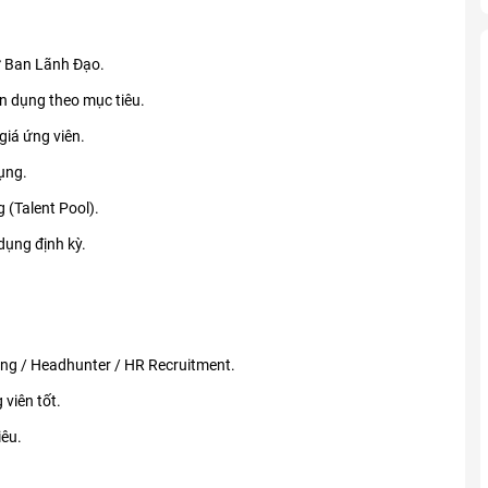
từ Ban Lãnh Đạo.
n dụng theo mục tiêu.
giá ứng viên.
dụng.
 (Talent Pool).
dụng định kỳ.
dụng / Headhunter / HR Recruitment.
viên tốt.
iêu.