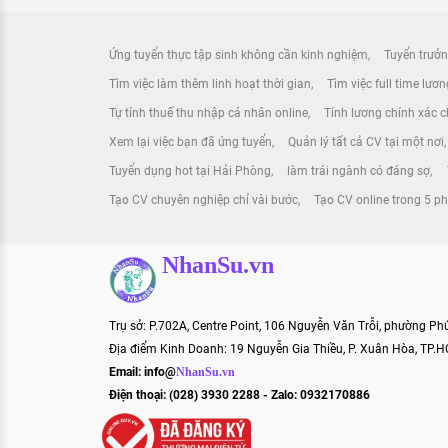
Ứng tuyển thực tập sinh không cần kinh nghiệm
Tuyển trưởn
Tìm việc làm thêm linh hoạt thời gian
Tìm việc full time lươ
Tự tính thuế thu nhập cá nhân online
Tính lương chính xác ch
Xem lại việc bạn đã ứng tuyển
Quản lý tất cả CV tại một nơi
Tuyển dụng hot tại Hải Phòng
làm trái ngành có đáng sợ
Tạo CV chuyên nghiệp chỉ vài bước
Tạo CV online trong 5 ph
NhanSu.vn
Trụ sở: P.702A, Centre Point, 106 Nguyễn Văn Trỗi, phường P
Địa điểm Kinh Doanh: 19 Nguyễn Gia Thiều, P. Xuân Hòa, TP.
Email:
info@
NhanSu.vn
Điện thoại: (028) 3930 2288 - Zalo: 0932170886