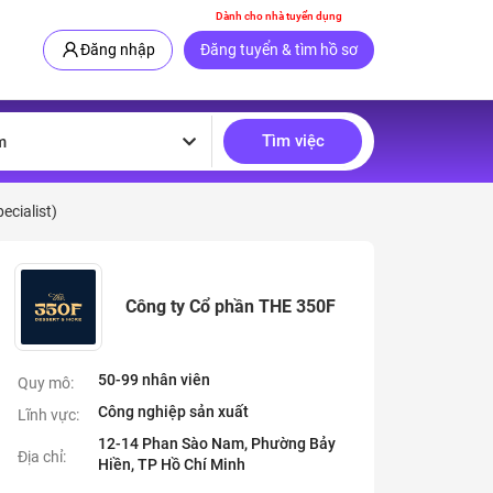
Dành cho nhà tuyển dụng
Đăng nhập
Đăng tuyển & tìm hồ sơ
Tìm việc
m
ecialist)
Công ty Cổ phần THE 350F
50-99 nhân viên
Quy mô:
Công nghiệp sản xuất
Lĩnh vực:
12-14 Phan Sào Nam, Phường Bảy
Địa chỉ:
Hiền, TP Hồ Chí Minh