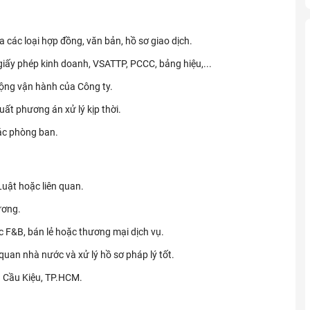
a các loại hợp đồng, văn bản, hồ sơ giao dịch.
giấy phép kinh doanh, VSATTP, PCCC, bảng hiệu,...
động vận hành của Công ty.
uất phương án xử lý kịp thời.
ác phòng ban.
uật hoặc liên quan.
ương.
ực F&B, bán lẻ hoặc thương mại dịch vụ.
quan nhà nước và xử lý hồ sơ pháp lý tốt.
g Cầu Kiệu, TP.HCM.