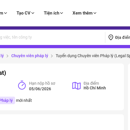
àm
Tạo CV
Tiện ích
Xem thêm
Địa điể
lý
Chuyên viên pháp lý
Tuyển dụng Chuyên viên Pháp lý (Legal Sp
st)
Hạn nộp hồ sơ
Địa điểm
Hồ Chí Minh
05/06/2026
Pháp lý
mới nhất