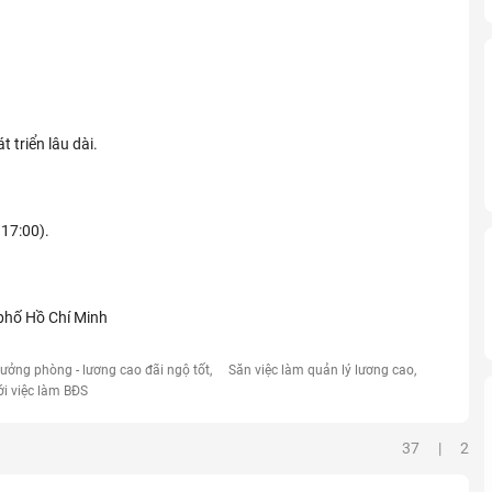
 triển lâu dài.
 17:00).
phố Hồ Chí Minh
rưởng phòng - lương cao đãi ngộ tốt
Săn việc làm quản lý lương cao
ới việc làm BĐS
37 | 2