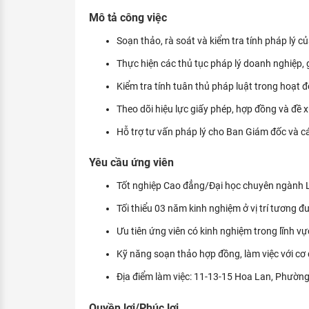
KHÁM PHÁ NGHỀ NGHIỆP
Mô tả công việc
Tử vi nghề nghiệp
Soạn thảo, rà soát và kiểm tra tính pháp lý củ
Thực hiện các thủ tục pháp lý doanh nghiệp, 
Kỹ năng nghề nghiệp
Kiểm tra tính tuân thủ pháp luật trong hoạt 
HƯỚNG NGHIỆP VIỆC LÀM
Theo dõi hiệu lực giấy phép, hợp đồng và đề x
Đặc trưng từng nghề
Hỗ trợ tư vấn pháp lý cho Ban Giám đốc và c
Xu hướng việc làm
Yêu cầu ứng viên
XÂY DỰNG VÀ PHÁT TRIỂN ĐỘI NGŨ
NHÂN SỰ
Tốt nghiệp Cao đẳng/Đại học chuyên ngành L
TUYỂN DỤNG VIỆC LÀM
Tối thiểu 03 năm kinh nghiệm ở vị trí tương đ
Ưu tiên ứng viên có kinh nghiệm trong lĩnh v
Kỹ năng soạn thảo hợp đồng, làm việc với cơ 
Địa điểm làm việc: 11-13-15 Hoa Lan, Phườn
Quyền lợi/Phúc lợi