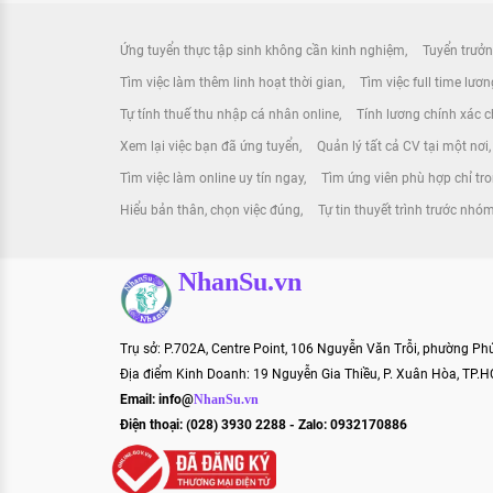
Ứng tuyển thực tập sinh không cần kinh nghiệm
Tuyển trưởn
Tìm việc làm thêm linh hoạt thời gian
Tìm việc full time lươ
Tự tính thuế thu nhập cá nhân online
Tính lương chính xác ch
Xem lại việc bạn đã ứng tuyển
Quản lý tất cả CV tại một nơi
Tìm việc làm online uy tín ngay
Tìm ứng viên phù hợp chỉ tr
Hiểu bản thân, chọn việc đúng
Tự tin thuyết trình trước nhó
NhanSu.vn
Trụ sở: P.702A, Centre Point, 106 Nguyễn Văn Trỗi, phường P
Địa điểm Kinh Doanh: 19 Nguyễn Gia Thiều, P. Xuân Hòa, TP.
Email:
info@
NhanSu.vn
Điện thoại: (028) 3930 2288 - Zalo: 0932170886