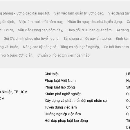
g phòng - lương cao đãi ngộ tốt
Săn việc làm quản lý lương cao
Việc đang tuy
ng ổn định
Việc làm mới nhất hôm nay
Nhắn tin ngay cho nhà tuyển dụng
Cá
ỉ 1 click
Săn việc lương cao hôm nay
Theo dõi NTD bạn quan tâm
Ai đang
Gửi CV, chinh phục nhà tuyển dụng
Tải chứng chỉ để gây ấn tượng
Đính kèm
ong vài bước
Nâng cao kỹ năng số – Tăng cơ hội nghề nghiệp
Cơ hội Business
m với 5 bước đơn giản
Chuẩn bị hồ sơ xin việc hoàn hảo
Giới thiệu
Li
Pháp luật Việt Nam
H
Pháp luật lao động
S
hú Nhuận, TP. HCM
Khám phá nghề nghiệp
Qu
HCM
Xây dựng và phát triển đội ngũ nhân sự
Qu
Tuyển dụng việc làm
Ch
Hướng nghiệp việc làm
Qu
Hỏi đáp pháp luật lao động
Ti
Da