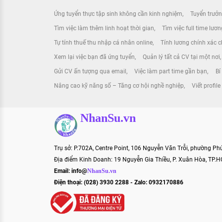
Ứng tuyển thực tập sinh không cần kinh nghiệm
Tuyển trưởn
Tìm việc làm thêm linh hoạt thời gian
Tìm việc full time lươ
Tự tính thuế thu nhập cá nhân online
Tính lương chính xác ch
Xem lại việc bạn đã ứng tuyển
Quản lý tất cả CV tại một nơi
Gửi CV ấn tượng qua email
Việc làm part time gần bạn
Bí
Nâng cao kỹ năng số – Tăng cơ hội nghề nghiệp
Viết profile
NhanSu.vn
Trụ sở: P.702A, Centre Point, 106 Nguyễn Văn Trỗi, phường P
Địa điểm Kinh Doanh: 19 Nguyễn Gia Thiều, P. Xuân Hòa, TP.
Email:
info@
NhanSu.vn
Điện thoại: (028) 3930 2288 - Zalo: 0932170886