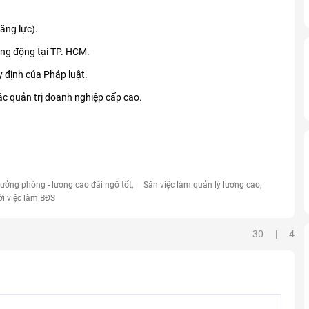
ng lực).
ng động tại TP. HCM.
y định của Pháp luật.
ác quản trị doanh nghiệp cấp cao.
rưởng phòng - lương cao đãi ngộ tốt
Săn việc làm quản lý lương cao
ới việc làm BĐS
30 | 4