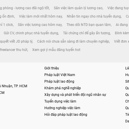
g phòng - lương cao đãi ngộ tốt
Săn việc làm quản lý lương cao
Việc đang tuy
ng ổn định
Việc làm mới nhất hôm nay
Nhắn tin ngay cho nhà tuyển dụng
Cá
ỉ 1 click
Săn việc lương cao hôm nay
Theo dõi NTD bạn quan tâm
Ai đang
Gửi CV, chinh phục nhà tuyển dụng
Tải chứng chỉ để gây ấn tượng
Đính kèm
 quyết viết JD pháp lý
Cách nói chưa sẵn sàng đi làm chuyên nghiệp
Viết đơn 
 freelancer thu hút
Xem gợi ý mẫu đăng tuyển hot
Giới thiệu
Li
Pháp luật Việt Nam
H
Pháp luật lao động
S
hú Nhuận, TP. HCM
Khám phá nghề nghiệp
Qu
HCM
Xây dựng và phát triển đội ngũ nhân sự
Qu
Tuyển dụng việc làm
Ch
Hướng nghiệp việc làm
Qu
Hỏi đáp pháp luật lao động
Ti
Da