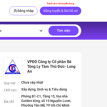
Dành cho nhà tuyển dụng
Đăng nhập
Đăng tuyển & tìm hồ sơ
Tìm việc
m
VPĐD Công ty Cổ phần Bê
Tông Ly Tâm Thủ Đức- Long
An
Chưa cập nhật
Quy mô:
Xây dựng, Dịch vụ & Tiêu dùng
Lĩnh vực:
Phòng B1-C1, Tầng 15, tòa nhà
Golden King, số 15 Nguyễn Lươn,
Địa chỉ:
Phường Tân Mỹ, TP Hồ Chí Minh