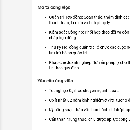
KHÁM PHÁ NGHỀ NGHIỆP
Mô tả công việc
Tử vi nghề nghiệp
Quản trị Hợp đồng: Soạn thảo, thẩm định các 
thanh toán, tiến độ và tính pháp lý.
Kỹ năng nghề nghiệp
Kiểm soát Công nợ: Phối hợp theo dõi và đôn 
HƯỚNG NGHIỆP VIỆC LÀM
chấp hợp đồng.
Đặc trưng từng nghề
Thư ký Hội đồng quản trị: Tổ chức các cuộc h
lưu trữ hồ sơ quản trị.
Xu hướng việc làm
Pháp chế doanh nghiệp: Tư vấn pháp lý cho B
tin theo quy định.
XÂY DỰNG VÀ PHÁT TRIỂN ĐỘI NGŨ
NHÂN SỰ
Yêu cầu ứng viên
TUYỂN DỤNG VIỆC LÀM
Tốt nghiệp Đại học chuyên ngành Luật.
Có ít nhất 02 năm kinh nghiệm ở vị trí tươn
Kỹ năng soạn thảo văn bản hành chính/pháp 
Cẩn thận, trung thực, chịu được áp lực công v