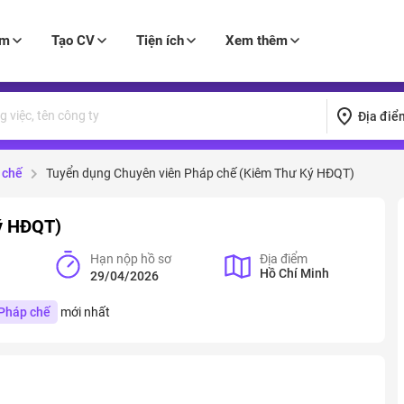
àm
Tạo CV
Tiện ích
Xem thêm
Địa điể
 chế
Tuyển dụng Chuyên viên Pháp chế (Kiêm Thư Ký HĐQT)
ý HĐQT)
Hạn nộp hồ sơ
Địa điểm
Hồ Chí Minh
29/04/2026
Pháp chế
mới nhất