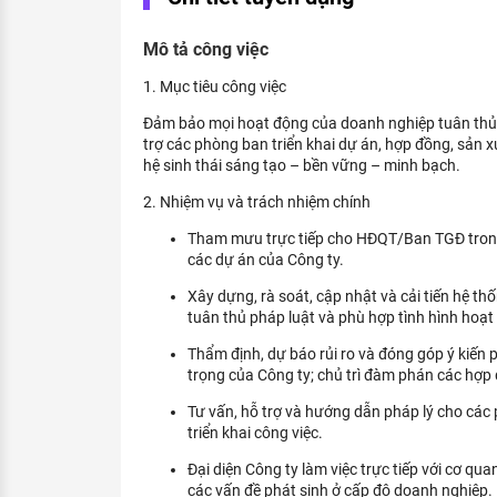
KHÁM PHÁ NGHỀ NGHIỆP
Mô tả công việc
Tử vi nghề nghiệp
1. Mục tiêu công việc
Kỹ năng nghề nghiệp
Đảm bảo mọi hoạt động của doanh nghiệp tuân thủ p
HƯỚNG NGHIỆP VIỆC LÀM
trợ các phòng ban triển khai dự án, hợp đồng, sản 
hệ sinh thái sáng tạo – bền vững – minh bạch.
Đặc trưng từng nghề
2. Nhiệm vụ và trách nhiệm chính
Xu hướng việc làm
Tham mưu trực tiếp cho HĐQT/Ban TGĐ trong 
các dự án của Công ty.
XÂY DỰNG VÀ PHÁT TRIỂN ĐỘI NGŨ
NHÂN SỰ
Xây dựng, rà soát, cập nhật và cải tiến hệ t
tuân thủ pháp luật và phù hợp tình hình hoạt
TUYỂN DỤNG VIỆC LÀM
Thẩm định, dự báo rủi ro và đóng góp ý kiến ph
trọng của Công ty; chủ trì đàm phán các hợp 
Tư vấn, hỗ trợ và hướng dẫn pháp lý cho các 
triển khai công việc.
Đại diện Công ty làm việc trực tiếp với cơ qua
các vấn đề phát sinh ở cấp độ doanh nghiệp.