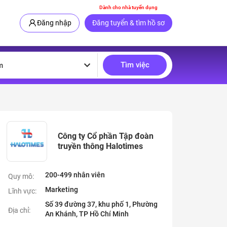
Dành cho nhà tuyển dụng
Đăng nhập
Đăng tuyển & tìm hồ sơ
Tìm việc
m
Công ty Cổ phần Tập đoàn
truyền thông Halotimes
200-499 nhân viên
Quy mô:
Marketing
Lĩnh vực:
Số 39 đường 37, khu phố 1, Phường
Địa chỉ:
An Khánh, TP Hồ Chí Minh