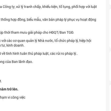
Công ty; xử lý tranh chấp, khiếu kiện, tố tụng, phối hợp với luật
ệ thống hợp đồng, biểu mẫu, văn bản pháp lý phục vụ hoạt động
 kịp thời tham mưu giải pháp cho HĐQT/Ban TGĐ.
ác với các cơ quan quản lý Nhà nước, tổ chức pháp lý, hiệp hội
 tư, kinh doanh.
 tình hình tuân thủ pháp luật, các rủi ro pháp lý..
ông của Ban lãnh đạo.
t.
năm trở lên.
phạm vi công việc