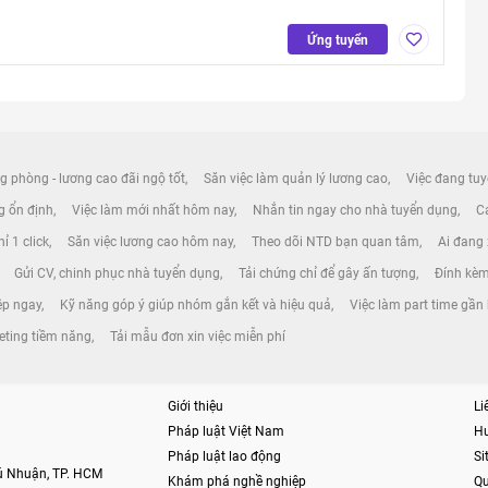
Ứng tuyển
g phòng - lương cao đãi ngộ tốt
Săn việc làm quản lý lương cao
Việc đang tuy
ng ổn định
Việc làm mới nhất hôm nay
Nhắn tin ngay cho nhà tuyển dụng
Cá
ỉ 1 click
Săn việc lương cao hôm nay
Theo dõi NTD bạn quan tâm
Ai đang
Gửi CV, chinh phục nhà tuyển dụng
Tải chứng chỉ để gây ấn tượng
Đính kèm
ệp ngay
Kỹ năng góp ý giúp nhóm gắn kết và hiệu quả
Việc làm part time gần
eting tiềm năng
Tải mẫu đơn xin việc miễn phí
Giới thiệu
Li
Pháp luật Việt Nam
H
Pháp luật lao động
S
hú Nhuận, TP. HCM
Khám phá nghề nghiệp
Qu