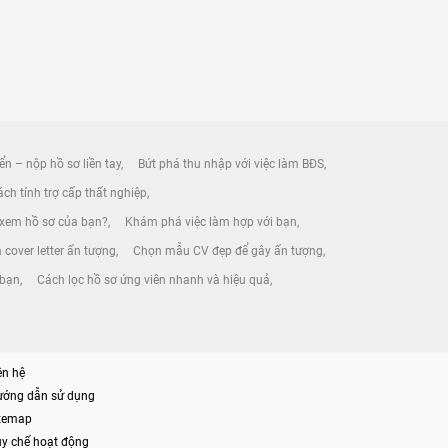
ển – nộp hồ sơ liền tay
Bứt phá thu nhập với việc làm BĐS
ch tính trợ cấp thất nghiệp
 xem hồ sơ của bạn?
Khám phá việc làm hợp với bạn
 cover letter ấn tượng
Chọn mẫu CV đẹp để gây ấn tượng
 bạn
Cách lọc hồ sơ ứng viên nhanh và hiệu quả
ên hệ
ướng dẫn sử dụng
itemap
y chế hoạt động