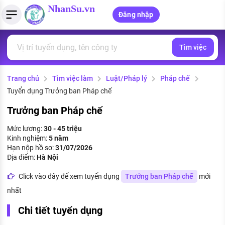
NhanSu.vn
Đăng nhập
Tìm việc
PHÁP LUẬT VIỆT NAM
Tìm việc làm
Quản lý CV
Tính lương Gross - Net
Văn bản pháp luật
Trang chủ
Tìm việc làm
Luật/Pháp lý
Pháp chế
Việc làm ngành luật
Tải CV lên
Tính thuế thu nhập cá nhân
Chính sách mới
Tuyển dụng Trưởng ban Pháp chế
Việc làm lương cao
Tạo CV trực tuyến
Tính trợ cấp thất nghiệp
PHÁP LUẬT LAO ĐỘNG
Trưởng ban Pháp chế
Lao động và tiền lương
Việc làm tốt nhất
Mức lương:
30 - 45 triệu
MẪU CV THEO STYLE
Kinh nghiệm:
5 năm
Bảo hiểm và phúc lợi
Hạn nộp hồ sơ:
31/07/2026
CÔNG TY
Mẫu CV đơn giản
Địa điểm:
Hà Nội
Thuế thu nhập
Danh sách nhà tuyển dụng
Click vào đây để xem tuyển dụng
Trưởng ban Pháp chế
mới
Mẫu CV hiện đại
nhất
Hồ sơ biểu mẫu
Nhà tuyển dụng hàng đầu
Chi tiết tuyển dụng
Chính sách lao động