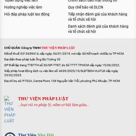
Tuyển dụng việc làm
Chính sách bảo mật thông tin
Hướng nghiệp việc làm
Quy chế bảo vệ DLCN
Hỏi đáp pháp luật lao động
Tiếp nhận đánh giá của khách hàng
và tổ chức xã hội
Danh sách đánh giá của khách hàng
và tổ chức xã hội
CHỦ QUẢN: Công ty TNHH
THƯ VIỆN PHÁP LUẬT
Mã số thuế: 0315459414, cấp ngày: 04/01/2019, nơi cấp: Sở Kế hoạch và Đầu tư TP HCM.
Đại diện theo pháp luật: Ông Bùi Tường Vũ
GP thiết lập trang TTĐTTH số 30/GP-TTĐT, do Sở TTTT TP.HCM cấp ngày 15/06/2022.
Giấy phép hoạt động dịch vụ việc làm số: 4639/2025/10/SLĐTBXH-VLATLĐ cấp ngày
25/02/2025.
Địa chỉ trụ sở: P.702A, Centre Point, 106 Nguyễn Văn Trỗi, phường Phú Nhuận, TP. HCM
THƯ VIỆN PHÁP LUẬT
...loại rủi ro pháp lý, nắm cơ hội làm giàu...
Thư Viện
Nhà Đất