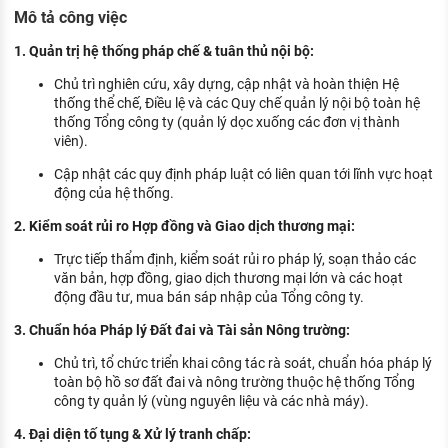
KHÁM PHÁ NGHỀ NGHIỆP
Mô tả công việc
Tử vi nghề nghiệp
1. Quản trị hệ thống pháp chế & tuân thủ nội bộ:
Chủ trì nghiên cứu, xây dựng, cập nhật và hoàn thiện Hệ
Kỹ năng nghề nghiệp
thống thể chế, Điều lệ và các Quy chế quản lý nội bộ toàn hệ
thống Tổng công ty (quản lý dọc xuống các đơn vị thành
HƯỚNG NGHIỆP VIỆC LÀM
viên).
Đặc trưng từng nghề
Cập nhật các quy định pháp luật có liên quan tới lĩnh vực hoạt
động của hệ thống.
Xu hướng việc làm
2. Kiểm soát rủi ro Hợp đồng và Giao dịch thương mại:
XÂY DỰNG VÀ PHÁT TRIỂN ĐỘI NGŨ
NHÂN SỰ
Trực tiếp thẩm định, kiểm soát rủi ro pháp lý, soạn thảo các
văn bản, hợp đồng, giao dịch thương mại lớn và các hoạt
TUYỂN DỤNG VIỆC LÀM
động đầu tư, mua bán sáp nhập của Tổng công ty.
3. Chuẩn hóa Pháp lý Đất đai và Tài sản Nông trường:
Chủ trì, tổ chức triển khai công tác rà soát, chuẩn hóa pháp lý
toàn bộ hồ sơ đất đai và nông trường thuộc hệ thống Tổng
công ty quản lý (vùng nguyên liệu và các nhà máy).
4. Đại diện tố tụng & Xử lý tranh chấp: