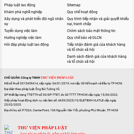
Pháp luật lao động
Sitemap
Khám phá nghề nghiệp
Quy chế hoạt động
Xây dựng và phát triển đội ngũ nhân
Quy trình tiếp nhận và giải quyết khiếu
sự
nại, tranh chấp
Tuyển dụng việc làm
Chính sách bảo mật thông tin
Hướng nghiệp việc làm
Quy chế bảo vệ DLCN
Hỏi đáp pháp luật lao động
Tiếp nhận đánh giá của khách hàng
và tổ chức xã hội
Danh sách đánh giá của khách hàng
và tổ chức xã hội
CHỦ QUẢN: Công ty TNHH
THƯ VIỆN PHÁP LUẬT
Mã số thuế: 0315459414, cấp ngày: 04/01/2019, nơi cấp: Sở Kế hoạch và Đầu tư TP HCM.
Đại diện theo pháp luật: Ông Bùi Tường Vũ
GP thiết lập trang TTĐTTH số 30/GP-TTĐT, do Sở TTTT TP.HCM cấp ngày 15/06/2022.
Giấy phép hoạt động dịch vụ việc làm số: 4639/2025/10/SLĐTBXH-VLATLĐ cấp ngày
25/02/2025.
Địa chỉ trụ sở: P.702A, Centre Point, 106 Nguyễn Văn Trỗi, phường Phú Nhuận, TP. HCM
THƯ VIỆN PHÁP LUẬT
...loại rủi ro pháp lý, nắm cơ hội làm giàu...