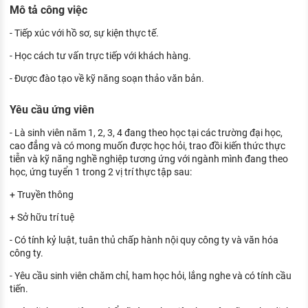
Mô tả công việc
KHÁM PHÁ NGHỀ NGHIỆP
Tử vi nghề nghiệp
- Tiếp xúc với hồ sơ, sự kiện thực tế.
- Học cách tư vấn trực tiếp với khách hàng.
Kỹ năng nghề nghiệp
- Được đào tạo về kỹ năng soạn thảo văn bản.
HƯỚNG NGHIỆP VIỆC LÀM
Yêu cầu ứng viên
Đặc trưng từng nghề
- Là sinh viên năm 1, 2, 3, 4 đang theo học tại các trường đại học,
Xu hướng việc làm
cao đẳng và có mong muốn được học hỏi, trao đồi kiến thức thực
tiễn và kỹ năng nghề nghiệp tương ứng với ngành mình đang theo
XÂY DỰNG VÀ PHÁT TRIỂN ĐỘI NGŨ
học, ứng tuyển 1 trong 2 vị trí thực tập sau:
NHÂN SỰ
+ Truyền thông
TUYỂN DỤNG VIỆC LÀM
+ Sở hữu trí tuệ
- Có tính kỷ luật, tuân thủ chấp hành nội quy công ty và văn hóa
công ty.
- Yêu cầu sinh viên chăm chỉ, ham học hỏi, lắng nghe và có tính cầu
tiến.