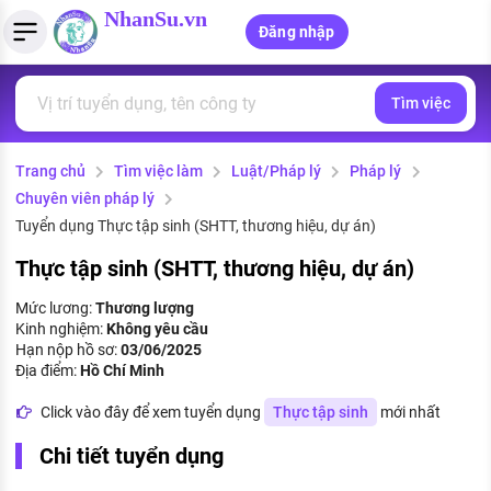
NhanSu.vn
Đăng nhập
Tìm việc
PHÁP LUẬT VIỆT NAM
Tìm việc làm
Quản lý CV
Tính lương Gross - Net
Văn bản pháp luật
Trang chủ
Tìm việc làm
Luật/Pháp lý
Pháp lý
Việc làm ngành luật
Tải CV lên
Tính thuế thu nhập cá nhân
Chính sách mới
Chuyên viên pháp lý
Việc làm lương cao
Tạo CV trực tuyến
Tính trợ cấp thất nghiệp
Tuyển dụng Thực tập sinh (SHTT, thương hiệu, dự án)
PHÁP LUẬT LAO ĐỘNG
Thực tập sinh (SHTT, thương hiệu, dự án)
Lao động và tiền lương
Việc làm tốt nhất
MẪU CV THEO STYLE
Mức lương:
Thương lượng
Bảo hiểm và phúc lợi
Kinh nghiệm:
Không yêu cầu
CÔNG TY
Mẫu CV đơn giản
Hạn nộp hồ sơ:
03/06/2025
Thuế thu nhập
Địa điểm:
Hồ Chí Minh
Danh sách nhà tuyển dụng
Mẫu CV hiện đại
Click vào đây để xem tuyển dụng
Thực tập sinh
mới nhất
Hồ sơ biểu mẫu
Nhà tuyển dụng hàng đầu
Chi tiết tuyển dụng
Chính sách lao động