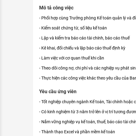
KHÁM PHÁ NGHỀ NGHIỆP
Mô tả công việc
Tử vi nghề nghiệp
- Phối hợp cùng Trưởng phòng Kế toán quản lý và đ
- Kiểm soát chứng từ, số liệu kế toán
Kỹ năng nghề nghiệp
- Lập và kiểm tra báo cáo tài chính, báo cáo thuế
HƯỚNG NGHIỆP VIỆC LÀM
- Kê khai, đối chiếu và lập báo cáo thuế định kỳ
Đặc trưng từng nghề
- Làm việc với cơ quan thuế khi cần
Xu hướng việc làm
- Theo dõi công nợ, chi phí và các nghiệp vụ phát si
XÂY DỰNG VÀ PHÁT TRIỂN ĐỘI NGŨ
- Thực hiện các công việc khác theo yêu cầu của Ba
NHÂN SỰ
TUYỂN DỤNG VIỆC LÀM
Yêu cầu ứng viên
- Tốt nghiệp chuyên ngành Kế toán, Tài chính hoặc 
- Có kinh nghiệm từ 3 năm trở lên ở vị trí tương đươ
- Nắm vững nghiệp vụ kế toán, thuế, báo cáo tài chí
- Thành thạo Excel và phần mềm kế toán