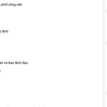
u phối công việc
y định
oán và Ban lãnh đạo
c