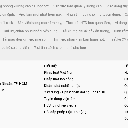
g phòng - lương cao đãi ngộ tốt
Săn việc làm quản lý lương cao
Việc đang tuy
ng ổn định
Việc làm mới nhất hôm nay
Nhắn tin ngay cho nhà tuyển dụng
Cá
ỉ 1 click
Săn việc lương cao hôm nay
Theo dõi NTD bạn quan tâm
Ai đang
Gửi CV, chinh phục nhà tuyển dụng
Tải chứng chỉ để gây ấn tượng
Đính kèm
Tải mẫu đơn xin việc miễn phí
Tìm việc nhân viên bán hàng hot
Thiết kế CV 
 lọc hồ sơ ứng viên
Test tính cách chọn nghề phù hợp
Giới thiệu
Li
Pháp luật Việt Nam
H
Pháp luật lao động
S
hú Nhuận, TP. HCM
Khám phá nghề nghiệp
Qu
HCM
Xây dựng và phát triển đội ngũ nhân sự
Qu
Tuyển dụng việc làm
Ch
Hướng nghiệp việc làm
Qu
Hỏi đáp pháp luật lao động
Ti
Da