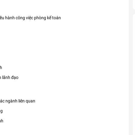
iều hành công việc phòng kế toán
nh
n lãnh đạo
các ngành liên quan
ng
nh