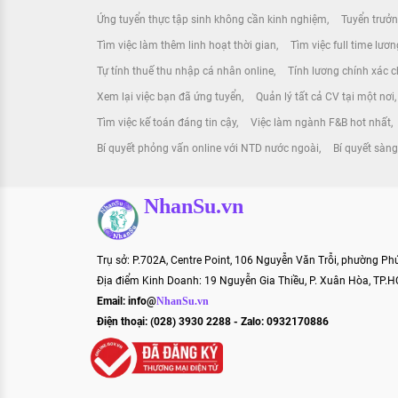
Ứng tuyển thực tập sinh không cần kinh nghiệm
Tuyển trưởn
Tìm việc làm thêm linh hoạt thời gian
Tìm việc full time lươ
Tự tính thuế thu nhập cá nhân online
Tính lương chính xác ch
Xem lại việc bạn đã ứng tuyển
Quản lý tất cả CV tại một nơi
Tìm việc kế toán đáng tin cậy
Việc làm ngành F&B hot nhất
Bí quyết phỏng vấn online với NTD nước ngoài
Bí quyết sàng
NhanSu.vn
Trụ sở: P.702A, Centre Point, 106 Nguyễn Văn Trỗi, phường P
Địa điểm Kinh Doanh: 19 Nguyễn Gia Thiều, P. Xuân Hòa, TP.
Email:
info@
NhanSu.vn
Điện thoại: (028) 3930 2288 - Zalo: 0932170886