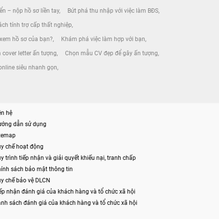
ển – nộp hồ sơ liền tay
Bứt phá thu nhập với việc làm BĐS
ch tính trợ cấp thất nghiệp
 xem hồ sơ của bạn?
Khám phá việc làm hợp với bạn
 cover letter ấn tượng
Chọn mẫu CV đẹp để gây ấn tượng
online siêu nhanh gọn
ên hệ
ướng dẫn sử dụng
itemap
y chế hoạt động
y trình tiếp nhận và giải quyết khiếu nại, tranh chấp
ính sách bảo mật thông tin
y chế bảo vệ DLCN
ếp nhận đánh giá của khách hàng và tổ chức xã hội
nh sách đánh giá của khách hàng và tổ chức xã hội