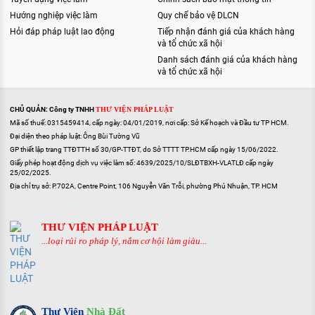
Hướng nghiệp việc làm
Quy chế bảo vệ DLCN
Hỏi đáp pháp luật lao động
Tiếp nhận đánh giá của khách hàng
và tổ chức xã hội
Danh sách đánh giá của khách hàng
và tổ chức xã hội
CHỦ QUẢN: Công ty TNHH
THƯ VIỆN PHÁP LUẬT
Mã số thuế: 0315459414, cấp ngày: 04/01/2019, nơi cấp: Sở Kế hoạch và Đầu tư TP HCM.
Đại diện theo pháp luật: Ông Bùi Tường Vũ
GP thiết lập trang TTĐTTH số 30/GP-TTĐT, do Sở TTTT TP.HCM cấp ngày 15/06/2022.
Giấy phép hoạt động dịch vụ việc làm số: 4639/2025/10/SLĐTBXH-VLATLĐ cấp ngày
25/02/2025.
Địa chỉ trụ sở: P.702A, Centre Point, 106 Nguyễn Văn Trỗi, phường Phú Nhuận, TP. HCM
THƯ VIỆN PHÁP LUẬT
...loại rủi ro pháp lý, nắm cơ hội làm giàu...
Thư Viện
Nhà Đất