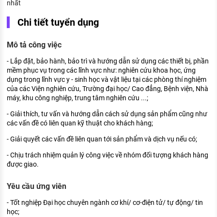
nhất
KHÁM PHÁ NGHỀ NGHIỆP
Chi tiết tuyển dụng
Tử vi nghề nghiệp
Mô tả công việc
Kỹ năng nghề nghiệp
- Lắp đặt, bảo hành, bảo trì và hướng dẫn sử dụng các thiết bị, phần
HƯỚNG NGHIỆP VIỆC LÀM
mềm phục vụ trong các lĩnh vực như: nghiên cứu khoa học, ứng
Đặc trưng từng nghề
dụng trong lĩnh vực y - sinh học và vật liệu tại các phòng thí nghiệm
của các Viện nghiên cứu, Trường đại học/ Cao đẳng, Bệnh viện, Nhà
máy, khu công nghiệp, trung tâm nghiên cứu ...;
Xu hướng việc làm
- Giải thích, tư vấn và hướng dẫn cách sử dụng sản phẩm cũng như
XÂY DỰNG VÀ PHÁT TRIỂN ĐỘI NGŨ
các vấn đề có liên quan kỹ thuật cho khách hàng;
NHÂN SỰ
- Giải quyết các vấn đề liên quan tới sản phẩm và dịch vụ nếu có;
TUYỂN DỤNG VIỆC LÀM
- Chịu trách nhiệm quản lý công việc về nhóm đối tượng khách hàng
được giao.
Yêu cầu ứng viên
- Tốt nghiệp Đại học chuyên ngành cơ khí/ cơ-điện tử/ tự động/ tin
học;