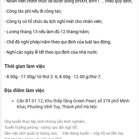
- Nhân viên chính thức sẽ được đóng BHXH, BHYT ... theo quy định;
- Công tác phí nếu đi công tác;
- Công ty có tổ chức du lịch nghỉ mát cho nhân viên;
- Lương tháng 13 nếu làm đủ 12 tháng/năm;
- Chế độ nghỉ phép/năm theo qui định của luật lao động;
- Nghỉ các ngày lễ tết theo qui định của nhà nước.
Thời gian làm việc
- 8.00g - 17.00g/ từ thứ 2- 6; 8.00g - 12.00 g/thứ 7;
Địa điểm làm việc
Căn BT.01.12, Khu thấp tầng Green Pearl, số 378 phố Minh
Khai, Phường Vĩnh Tuy, Thành phố Hà Nội
Ứng tuyển thực tập sinh không cần kinh nghiệm
Tuyển trưởng phòng - lương cao đãi ngộ tốt
Săn việc làm quản lý lương cao
Việc đang tuyển – nộp hồ sơ liền tay