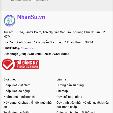
NhanSu.vn
Trụ sở: P.702A, Centre Point, 106 Nguyễn Văn Trỗi, phường Phú Nhuận, TP.
HCM
Địa điểm Kinh Doanh: 19 Nguyễn Gia Thiều, P. Xuân Hòa, TP.HCM
Email:
info@
NhanSu.vn
Điện thoại: (028) 3930 2288 - Zalo: 0932170886
Giới thiệu
Liên hệ
Pháp luật Việt Nam
Hướng dẫn sử dụng
Pháp luật lao động
Sitemap
Khám phá nghề nghiệp
Quy chế hoạt động
Xây dựng và phát triển đội ngũ nhân
Quy trình tiếp nhận và giải quyết khiếu
sự
nại, tranh chấp
Tuyển dụng việc làm
Chính sách bảo mật thông tin