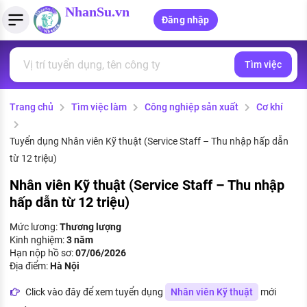
NhanSu.vn
Đăng nhập
Tìm việc
PHÁP LUẬT VIỆT NAM
Tìm việc làm
Quản lý CV
Tính lương Gross - Net
Văn bản pháp luật
Trang chủ
Tìm việc làm
Công nghiệp sản xuất
Cơ khí
Việc làm ngành luật
Tải CV lên
Tính thuế thu nhập cá nhân
Chính sách mới
Việc làm lương cao
Tạo CV trực tuyến
Tính trợ cấp thất nghiệp
Tuyển dụng Nhân viên Kỹ thuật (Service Staff – Thu nhập hấp dẫn
PHÁP LUẬT LAO ĐỘNG
từ 12 triệu)
Lao động và tiền lương
Việc làm tốt nhất
MẪU CV THEO STYLE
Nhân viên Kỹ thuật (Service Staff – Thu nhập
hấp dẫn từ 12 triệu)
Bảo hiểm và phúc lợi
CÔNG TY
Mẫu CV đơn giản
Mức lương:
Thương lượng
Thuế thu nhập
Kinh nghiệm:
3 năm
Danh sách nhà tuyển dụng
Mẫu CV hiện đại
Hạn nộp hồ sơ:
07/06/2026
Hồ sơ biểu mẫu
Địa điểm:
Hà Nội
Nhà tuyển dụng hàng đầu
Click vào đây để xem tuyển dụng
Nhân viên Kỹ thuật
mới
Chính sách lao động