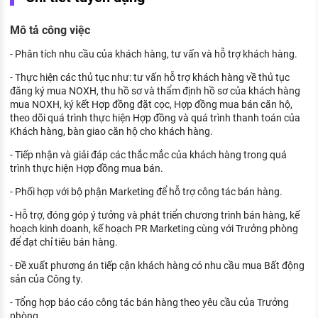
KHÁM PHÁ NGHỀ NGHIỆP
Mô tả công việc
Tử vi nghề nghiệp
- Phân tích nhu cầu của khách hàng, tư vấn và hỗ trợ khách hàng.
Kỹ năng nghề nghiệp
- Thực hiện các thủ tục như: tư vấn hỗ trợ khách hàng về thủ tục
HƯỚNG NGHIỆP VIỆC LÀM
đăng ký mua NOXH, thu hồ sơ và thẩm định hồ sơ của khách hàng
mua NOXH, ký kết Hợp đồng đặt cọc, Hợp đồng mua bán căn hộ,
Đặc trưng từng nghề
theo dõi quá trình thực hiện Hợp đồng và quá trình thanh toán của
Khách hàng, bàn giao căn hộ cho khách hàng.
Xu hướng việc làm
- Tiếp nhận và giải đáp các thắc mắc của khách hàng trong quá
trình thực hiện Hợp đồng mua bán.
XÂY DỰNG VÀ PHÁT TRIỂN ĐỘI NGŨ
NHÂN SỰ
- Phối hợp với bộ phận Marketing để hỗ trợ công tác bán hàng.
TUYỂN DỤNG VIỆC LÀM
- Hỗ trợ, đóng góp ý tưởng và phát triển chương trình bán hàng, kế
hoạch kinh doanh, kế hoạch PR Marketing cùng với Trưởng phòng
để đạt chỉ tiêu bán hàng.
- Đề xuất phương án tiếp cận khách hàng có nhu cầu mua Bất động
sản của Công ty.
- Tổng hợp báo cáo công tác bán hàng theo yêu cầu của Trưởng
phòng.