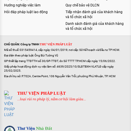
Hướng nghiệp việc làm
Quy chế bảo vệ DLCN
Hỏi đáp pháp luật lao động
Tiếp nhận đánh giá của khách hàng
và tổ chức xã hội
Danh sách đánh giá của khách hàng
và tổ chức xã hội
CHỦ QUẢN: Công ty TNHH
THƯ VIỆN PHÁP LUẬT
Mã số thuế: 0315459414, cấp ngày: 04/01/2019, nơi cấp: Sở Kế hoạch và Đầu tư TP HCM.
Đại diện theo pháp luật: Ông Bùi Tường Vũ
GP thiết lập trang TTĐTTH số 30/GP-TTĐT, do Sở TTTT TP.HCM cấp ngày 15/06/2022.
Giấy phép hoạt động dịch vụ việc làm số: 4639/2025/10/SLĐTBXH-VLATLĐ cấp ngày
25/02/2025.
Địa chỉ trụ sở: P.702A, Centre Point, 106 Nguyễn Văn Trỗi, phường Phú Nhuận, TP. HCM
THƯ VIỆN PHÁP LUẬT
...loại rủi ro pháp lý, nắm cơ hội làm giàu...
Thư Viện
Nhà Đất