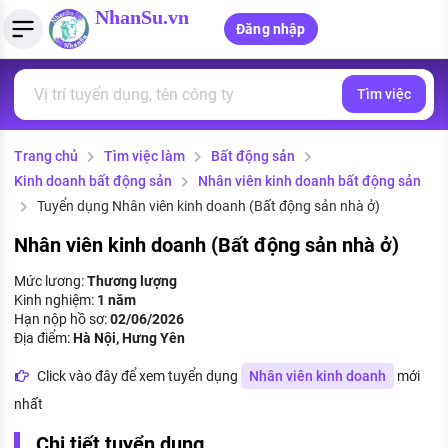
NhanSu.vn
Đăng nhập
Tìm việc
PHÁP LUẬT VIỆT NAM
Tìm việc làm
Quản lý CV
Tính lương Gross - Net
Văn bản pháp luật
Trang chủ
Tìm việc làm
Bất động sản
Việc làm ngành luật
Tải CV lên
Tính thuế thu nhập cá nhân
Chính sách mới
Kinh doanh bất động sản
Nhân viên kinh doanh bất động sản
Việc làm lương cao
Tạo CV trực tuyến
Tính trợ cấp thất nghiệp
Tuyển dụng Nhân viên kinh doanh (Bất động sản nhà ở)
PHÁP LUẬT LAO ĐỘNG
Nhân viên kinh doanh (Bất động sản nhà ở)
Lao động và tiền lương
Việc làm tốt nhất
MẪU CV THEO STYLE
Mức lương:
Thương lượng
Bảo hiểm và phúc lợi
Kinh nghiệm:
1 năm
CÔNG TY
Mẫu CV đơn giản
Hạn nộp hồ sơ:
02/06/2026
Thuế thu nhập
Địa điểm:
Hà Nội, Hưng Yên
Danh sách nhà tuyển dụng
Mẫu CV hiện đại
Click vào đây để xem tuyển dụng
Nhân viên kinh doanh
mới
Hồ sơ biểu mẫu
Nhà tuyển dụng hàng đầu
nhất
Chính sách lao động
Chi tiết tuyển dụng