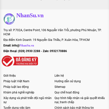
NhanSu.vn
Trụ sở: P.702A, Centre Point, 106 Nguyễn Văn Trỗi, phường Phú Nhuận, TP.
HCM
Địa điểm Kinh Doanh: 19 Nguyễn Gia Thiều, P. Xuân Hòa, TP.HCM
Email:
info@
NhanSu.vn
Điện thoại: (028) 3930 2288 - Zalo: 0932170886
Giới thiệu
Liên hệ
Pháp luật Việt Nam
Hướng dẫn sử dụng
Pháp luật lao động
Sitemap
Khám phá nghề nghiệp
Quy chế hoạt động
Xây dựng và phát triển đội ngũ nhân
Quy trình tiếp nhận và giải quyết khiếu
sự
nại, tranh chấp
Tuyển dụng việc làm
Chính sách bảo mật thông tin