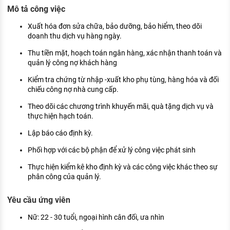
KHÁM PHÁ NGHỀ NGHIỆP
Mô tả công việc
Tử vi nghề nghiệp
Xuất hóa đơn sửa chữa, bảo dưỡng, bảo hiểm, theo dõi
doanh thu dịch vụ hàng ngày.
Kỹ năng nghề nghiệp
Thu tiền mặt, hoạch toán ngân hàng, xác nhận thanh toán và
quản lý công nợ khách hàng
HƯỚNG NGHIỆP VIỆC LÀM
Kiểm tra chứng từ nhập -xuất kho phụ tùng, hàng hóa và đối
Đặc trưng từng nghề
chiếu công nợ nhà cung cấp.
Xu hướng việc làm
Theo dõi các chương trình khuyến mãi, quà tặng dịch vụ và
thực hiện hạch toán.
XÂY DỰNG VÀ PHÁT TRIỂN ĐỘI NGŨ
NHÂN SỰ
Lập báo cáo định kỳ.
Phối hợp với các bộ phận để xử lý công việc phát sinh
TUYỂN DỤNG VIỆC LÀM
Thực hiện kiểm kê kho định kỳ và các công việc khác theo sự
phân công của quản lý.
Yêu cầu ứng viên
Nữ: 22 - 30 tuổi, ngoại hình cân đối, ưa nhìn