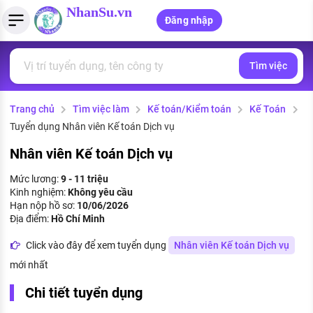
NhanSu.vn
Đăng nhập
Tìm việc
PHÁP LUẬT VIỆT NAM
Tìm việc làm
Quản lý CV
Tính lương Gross - Net
Văn bản pháp luật
Trang chủ
Tìm việc làm
Kế toán/Kiểm toán
Kế Toán
Việc làm ngành luật
Tải CV lên
Tính thuế thu nhập cá nhân
Chính sách mới
Tuyển dụng Nhân viên Kế toán Dịch vụ
Việc làm lương cao
Tạo CV trực tuyến
Tính trợ cấp thất nghiệp
PHÁP LUẬT LAO ĐỘNG
Nhân viên Kế toán Dịch vụ
Lao động và tiền lương
Việc làm tốt nhất
Mức lương:
9 - 11 triệu
MẪU CV THEO STYLE
Kinh nghiệm:
Không yêu cầu
Bảo hiểm và phúc lợi
Hạn nộp hồ sơ:
10/06/2026
CÔNG TY
Mẫu CV đơn giản
Địa điểm:
Hồ Chí Minh
Thuế thu nhập
Danh sách nhà tuyển dụng
Click vào đây để xem tuyển dụng
Nhân viên Kế toán Dịch vụ
Mẫu CV hiện đại
mới nhất
Hồ sơ biểu mẫu
Nhà tuyển dụng hàng đầu
Chi tiết tuyển dụng
Chính sách lao động