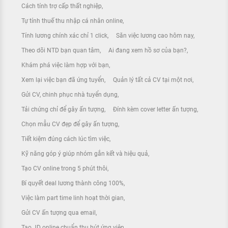
Cách tính trợ cấp thất nghiệp
Tự tính thuế thu nhập cá nhân online
Tính lương chính xác chỉ 1 click
Săn việc lương cao hôm nay
Theo dõi NTD bạn quan tâm
Ai đang xem hồ sơ của bạn?
Khám phá việc làm hợp với bạn
Xem lại việc bạn đã ứng tuyển
Quản lý tất cả CV tại một nơi
Gửi CV, chinh phục nhà tuyển dụng
Tải chứng chỉ để gây ấn tượng
Đính kèm cover letter ấn tượng
Chọn mẫu CV đẹp để gây ấn tượng
Tiết kiệm đúng cách lúc tìm việc
Kỹ năng góp ý giúp nhóm gắn kết và hiệu quả
Tạo CV online trong 5 phút thôi
Bí quyết deal lương thành công 100%
Việc làm part time linh hoạt thời gian
Gửi CV ấn tượng qua email
Tạo JD online chuẩn thu hút ứng viên