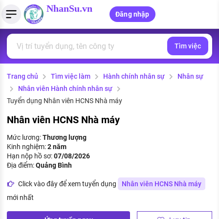
NhanSu.vn
Đăng nhập
Tìm việc
PHÁP LUẬT VIỆT NAM
Tìm việc làm
Quản lý CV
Tính lương Gross - Net
Văn bản pháp luật
Trang chủ
Tìm việc làm
Hành chính nhân sự
Nhân sự
Việc làm ngành luật
Tải CV lên
Tính thuế thu nhập cá nhân
Chính sách mới
Nhân viên Hành chính nhân sự
Việc làm lương cao
Tạo CV trực tuyến
Tính trợ cấp thất nghiệp
Tuyển dụng Nhân viên HCNS Nhà máy
PHÁP LUẬT LAO ĐỘNG
Nhân viên HCNS Nhà máy
Lao động và tiền lương
Việc làm tốt nhất
MẪU CV THEO STYLE
Mức lương:
Thương lượng
Bảo hiểm và phúc lợi
Kinh nghiệm:
2 năm
CÔNG TY
Mẫu CV đơn giản
Hạn nộp hồ sơ:
07/08/2026
Thuế thu nhập
Địa điểm:
Quảng Bình
Danh sách nhà tuyển dụng
Mẫu CV hiện đại
Click vào đây để xem tuyển dụng
Nhân viên HCNS Nhà máy
Hồ sơ biểu mẫu
Nhà tuyển dụng hàng đầu
mới nhất
Chính sách lao động