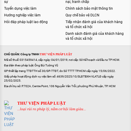
sự
nại, tranh chấp
Tuyển dụng việc làm
Chính sách bảo mật thông tin
Hướng nghiệp việc làm
Quy chế bảo vệ DLCN
Hỏi đáp pháp luật lao động
Tiếp nhận đánh giá của khách hàng
và tổ chức xã hội
Danh sách đánh giá của khách hàng
và tổ chức xã hội
CHỦ QUẢN: Công ty TNHH
THƯ VIỆN PHÁP LUẬT
Mã số thuế: 0315459414, cấp ngày: 04/01/2019, nơi cấp: Sở Kế hoạch và Đầu tư TP HCM.
Đại diện theo pháp luật: Ông Bùi Tường Vũ
GP thiết lập trang TTĐTTH số 30/GP-TTĐT, do Sở TTTT TP.HCM cấp ngày 15/06/2022.
Giấy phép hoạt động dịch vụ việc làm số: 4639/2025/10/SLĐTBXH-VLATLĐ cấp ngày
25/02/2025.
Địa chỉ trụ sở: P.702A, Centre Point, 106 Nguyễn Văn Trỗi, phường Phú Nhuận, TP. HCM
THƯ VIỆN PHÁP LUẬT
...loại rủi ro pháp lý, nắm cơ hội làm giàu...