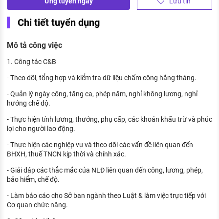
Ứng tuyển ngay
Lưu tin
KHÁM PHÁ NGHỀ NGHIỆP
Chi tiết tuyển dụng
Tử vi nghề nghiệp
Mô tả công việc
Kỹ năng nghề nghiệp
1. Công tác C&B
HƯỚNG NGHIỆP VIỆC LÀM
- Theo dõi, tổng hợp và kiểm tra dữ liệu chấm công hằng tháng.
Đặc trưng từng nghề
- Quản lý ngày công, tăng ca, phép năm, nghỉ không lương, nghỉ
Xu hướng việc làm
hưởng chế độ.
XÂY DỰNG VÀ PHÁT TRIỂN ĐỘI NGŨ
- Thực hiện tính lương, thưởng, phụ cấp, các khoản khấu trừ và phúc
NHÂN SỰ
lợi cho người lao động.
- Thực hiện các nghiệp vụ và theo dõi các vấn đề liên quan đến
TUYỂN DỤNG VIỆC LÀM
BHXH, thuế TNCN kịp thời và chính xác.
- Giải đáp các thắc mắc của NLĐ liên quan đến công, lương, phép,
bảo hiểm, chế độ.
- Làm báo cáo cho Sở ban ngành theo Luật & làm việc trực tiếp với
Cơ quan chức năng.