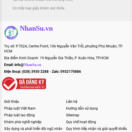
Có mấy loại giấy khám sức khỏe
NhanSu.vn
Trụ sở: P.702A, Centre Point, 106 Nguyễn Văn Trỗi, phường Phú Nhuận, TP.
HCM
Địa điểm Kinh Doanh: 19 Nguyễn Gia Thiều, P. Xuân Hòa, TP.HCM
Email:
info@
NhanSu.vn
Điện thoại: (028) 3930 2288 - Zalo: 0932170886
Giới thiệu
Liên hệ
Pháp luật Việt Nam
Hướng dẫn sử dụng
Pháp luật lao động
Sitemap
Khám phá nghề nghiệp
Quy chế hoạt động
Xây dựng và phát triển đội ngũ nhân
Quy trình tiếp nhận và giải quyết khiếu