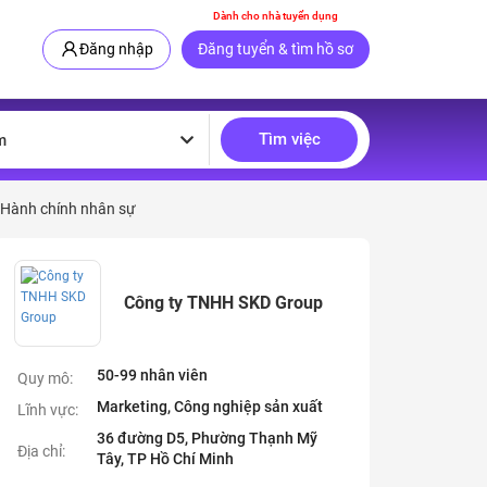
Dành cho nhà tuyển dụng
Đăng nhập
Đăng tuyển & tìm hồ sơ
Tìm việc
m
 Hành chính nhân sự
Công ty TNHH SKD Group
50-99 nhân viên
Quy mô:
Marketing, Công nghiệp sản xuất
Lĩnh vực:
36 đường D5, Phường Thạnh Mỹ
Địa chỉ:
Tây, TP Hồ Chí Minh