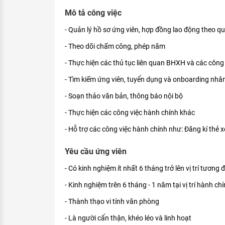
KHÁM PHÁ NGHỀ NGHIỆP
Mô tả công việc
Tử vi nghề nghiệp
- Quản lý hồ sơ ứng viên, hợp đồng lao động theo qu
- Theo dõi chấm công, phép năm
Kỹ năng nghề nghiệp
- Thực hiện các thủ tục liên quan BHXH và các công 
HƯỚNG NGHIỆP VIỆC LÀM
- Tìm kiếm ứng viên, tuyển dụng và onboarding nhâ
Đặc trưng từng nghề
- Soạn thảo văn bản, thông báo nội bộ
Xu hướng việc làm
- Thực hiện các công việc hành chính khác
XÂY DỰNG VÀ PHÁT TRIỂN ĐỘI NGŨ
- Hỗ trợ các công việc hành chính như: Đăng kí thẻ xe
NHÂN SỰ
TUYỂN DỤNG VIỆC LÀM
Yêu cầu ứng viên
- Có kinh nghiệm ít nhất 6 tháng trở lên vị trí tương
- Kinh nghiệm trên 6 tháng - 1 năm tại vị trí hành c
- Thành thạo vi tính văn phòng
- Là người cẩn thận, khéo léo và linh hoạt