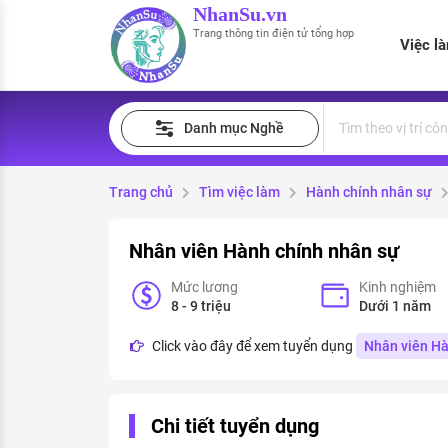
NhanSu.vn
Trang thông tin điện tử tổng hợp
Việc l
PHÁP LUẬT VIỆT NAM
Tìm việc làm
Quản lý CV
Tính lương Gross - Net
Danh mục Nghề
Văn bản pháp luật
Việc làm ngành luật
Tải CV lên
Tính thuế thu nhập cá nhân
Chính sách mới
Trang chủ
Tìm việc làm
Hành chính nhân sự
Việc làm lương cao
Tạo CV trực tuyến
Tính trợ cấp thất nghiệp
PHÁP LUẬT LAO ĐỘNG
Nhân viên Hành chính nhân sự
Lao động và tiền lương
Việc làm tốt nhất
MẪU CV THEO STYLE
Mức lương
Kinh nghiệm
Bảo hiểm và phúc lợi
CÔNG TY
Mẫu CV đơn giản
8 - 9 triệu
Dưới 1 năm
Thuế thu nhập
Click vào đây để xem tuyển dụng
Nhân viên Hà
Danh sách nhà tuyển dụng
Mẫu CV hiện đại
Hồ sơ biểu mẫu
Nhà tuyển dụng hàng đầu
Chi tiết tuyển dụng
Chính sách lao động