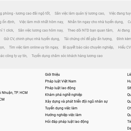
g phòng - lương cao đãi ngộ tốt
Săn việc làm quản lý lương cao
Việc đang tuy
ng ổn định
Việc làm mới nhất hôm nay
Nhắn tin ngay cho nhà tuyển dụng
Cá
ỉ 1 click
Săn việc lương cao hôm nay
Theo dõi NTD bạn quan tâm
Ai đang
Gửi CV, chinh phục nhà tuyển dụng
Tải chứng chỉ để gây ấn tượng
Đính kèm
gọn
Tìm việc làm online uy tín ngay
Bí quyết báo cáo chuyên nghiệp
Hiểu CV 
các công ty uy tín
Tuyển dụng chăm sóc khách hàng lương cao
Giới thiệu
Li
Pháp luật Việt Nam
H
Pháp luật lao động
S
hú Nhuận, TP. HCM
Khám phá nghề nghiệp
Qu
HCM
Xây dựng và phát triển đội ngũ nhân sự
Qu
Tuyển dụng việc làm
Ch
Hướng nghiệp việc làm
Qu
Hỏi đáp pháp luật lao động
Ti
Da