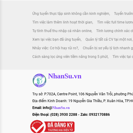
Ứng tuyển thực tập sinh không cần kinh nghiệm
Tuyển trưởn
Tìm việc làm thêm linh hoạt thời gian
Tìm việc full time lươ
Tự tính thuế thu nhập cá nhân online
Tính lương chính xác ch
Xem lại việc bạn đã ứng tuyển
Quản lý tất cả CV tại một nơi
Nhảy việc: Cơ hội hay rủi ro?
Chuẩn bị sơ yếu lý lịch nhanh 
Cách sàng lọc ứng viên tiềm năng trong 5 phút
Tìm việc tại 
NhanSu.vn
Trụ sở: P.702A, Centre Point, 106 Nguyễn Văn Trỗi, phường P
Địa điểm Kinh Doanh: 19 Nguyễn Gia Thiều, P. Xuân Hòa, TP.
Email:
info@
NhanSu.vn
Điện thoại: (028) 3930 2288 - Zalo: 0932170886