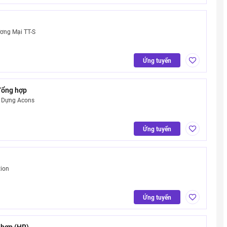
ơng Mại TT-S
Ứng tuyển
Tổng hợp
 Dựng Acons
Ứng tuyển
ion
Ứng tuyển
 hợp (HR)