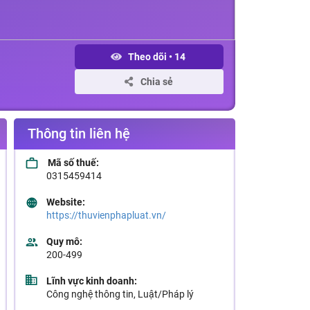
Theo dõi
•
14
Chia sẻ
Thông tin liên hệ
Mã số thuế:
0315459414
Website:
https://thuvienphapluat.vn/
Quy mô:
200-499
Lĩnh vực kinh doanh:
Công nghệ thông tin, Luật/Pháp lý