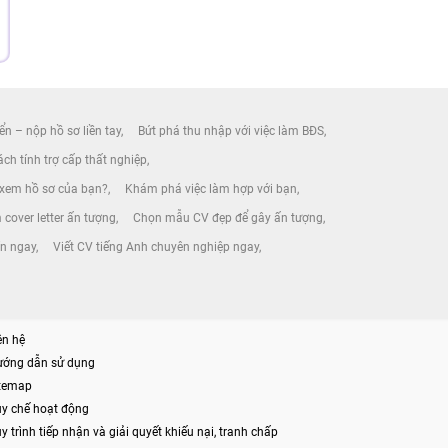
ển – nộp hồ sơ liền tay
Bứt phá thu nhập với việc làm BĐS
ch tính trợ cấp thất nghiệp
 xem hồ sơ của bạn?
Khám phá việc làm hợp với bạn
 cover letter ấn tượng
Chọn mẫu CV đẹp để gây ấn tượng
ín ngay
Viết CV tiếng Anh chuyên nghiệp ngay
ên hệ
ướng dẫn sử dụng
itemap
y chế hoạt động
y trình tiếp nhận và giải quyết khiếu nại, tranh chấp