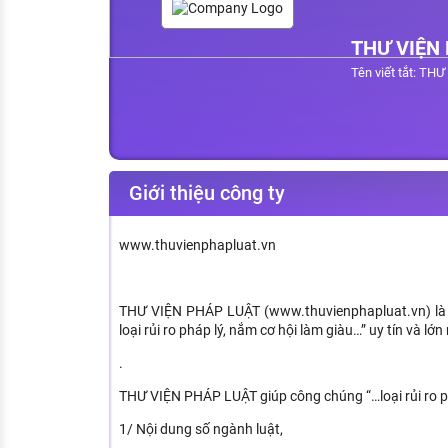
KHÁM PHÁ NGHỀ NGHIỆP
THƯ VIỆN
Tử vi nghề nghiệp
Tên viết tắt: T
Kỹ năng nghề nghiệp
HƯỚNG NGHIỆP VIỆC LÀM
Đặc trưng từng nghề
Giới thiệu công ty
Xu hướng việc làm
XÂY DỰNG VÀ PHÁT TRIỂN ĐỘI NGŨ
www.thuvienphapluat.vn
NHÂN SỰ
TUYỂN DỤNG VIỆC LÀM
THƯ VIỆN PHÁP LUẬT (www.thuvienphapluat.vn) là g
loại rủi ro pháp lý, nắm cơ hội làm giàu…” uy tín và lớn
.
THƯ VIỆN PHÁP LUẬT giúp công chúng “…loại rủi ro ph
1/ Nội dung số ngành luật,