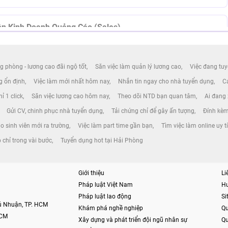
hân Viên Kinh Doanh Quảng Cáo (Sales)
g phòng - lương cao đãi ngộ tốt
Săn việc làm quản lý lương cao
Việc đang tuy
ng ổn định
Việc làm mới nhất hôm nay
Nhắn tin ngay cho nhà tuyển dụng
Cá
ỉ 1 click
Săn việc lương cao hôm nay
Theo dõi NTD bạn quan tâm
Ai đang
ân Luật
Gửi CV, chinh phục nhà tuyển dụng
Tải chứng chỉ để gây ấn tượng
Đính kèm
o sinh viên mới ra trường
Việc làm part time gần bạn
Tìm việc làm online uy t
 chỉ trong vài bước
Tuyển dụng hot tại Hải Phòng
tor Vào Team Tiktok Về Pháp Luật, Nhà Đất
Giới thiệu
Li
Pháp luật Việt Nam
H
Pháp luật lao động
S
hú Nhuận, TP. HCM
Khám phá nghề nghiệp
Qu
HCM
Xây dựng và phát triển đội ngũ nhân sự
Qu