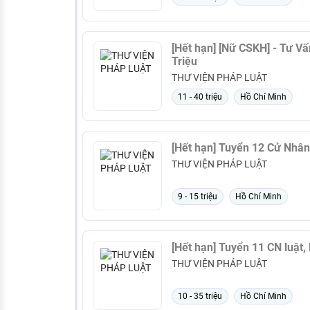
[Hết hạn] [Nữ CSKH] - Tư Vấn & CSKH Tại THƯ VIỆN PHÁP LUẬT - Thu Nhập Lên Đến 40
Triệu
THƯ VIỆN PHÁP LUẬT
11 - 40 triệu
Hồ Chí Minh
[Hết hạn] Tuyển 12 Cử Nh
THƯ VIỆN PHÁP LUẬT
9 - 15 triệu
Hồ Chí Minh
[Hết hạn] Tuyển 11 CN 
THƯ VIỆN PHÁP LUẬT
10 - 35 triệu
Hồ Chí Minh