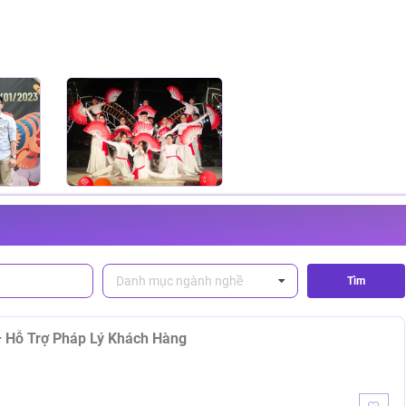
 và với hơn 3.000.000 (ba triệu) khách hàng là các Viên Chức, Doanh
á nhân,…
riệu) lượt người dùng/tháng;
đến 11h55 và Chiều: 13h40 đến 17h30)
Danh mục ngành nghề
Tìm
 Luật – Hỗ Trợ Pháp Lý Khách Hàng