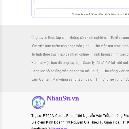
[Hết hạn] Tuyển 09 N
THƯ VIỆN PHÁP LUẬT
12 - 18 triệu
Hồ Chí Minh
Ứng tuyển thực tập sinh không cần kinh nghiệm
Tuyển trưởn
Tìm việc làm thêm linh hoạt thời gian
Tìm việc full time lươ
Tự tính thuế thu nhập cá nhân online
Tính lương chính xác ch
[Hết hạn] Tuyển 06 Cử Nh
Xem lại việc bạn đã ứng tuyển
Quản lý tất cả CV tại một nơi
THƯ VIỆN PHÁP LUẬT
Cách lọc hồ sơ ứng viên nhanh và hiệu quả
Tìm công việc ch
9 - 15 triệu
Hồ Chí Minh
Làm Content Marketing sáng tạo ngay
Tìm ứng viên phù hợp
NhanSu.vn
[Hết hạn] Mời 02 Edi
THƯ VIỆN PHÁP LUẬT
Trụ sở: P.702A, Centre Point, 106 Nguyễn Văn Trỗi, phường P
Thương lượng
Hồ Chí Minh
Địa điểm Kinh Doanh: 19 Nguyễn Gia Thiều, P. Xuân Hòa, TP.