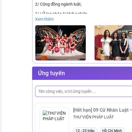
2/ Cộng đồng ngành luật,
3/ Hỗ trợ pháp lý khởi nghiệp,
Xem thêm
4/ Truyền thông ngành luật,
5/ Nhân lực ngành luật,
.
THƯ VIỆN PHÁP LUẬT có 250 nhân viên trẻ, tận tâm,
Nhân,Luật Sư, Thẩm Phán, Doanh nghiệp, Tổ chức, C
THƯ VIỆN PHÁP LUẬT phục vụ 12.000.000 (mười hai t
Ứng tuyển
Thời gian làm việc: Từ Thứ 2 đến Thứ 7 (Sáng 7h45 
.
[Hết hạn] 09 Cử Nhân
THƯ VIỆN PHÁP LUẬT
12 - 25 triệu
Hồ Chí Minh