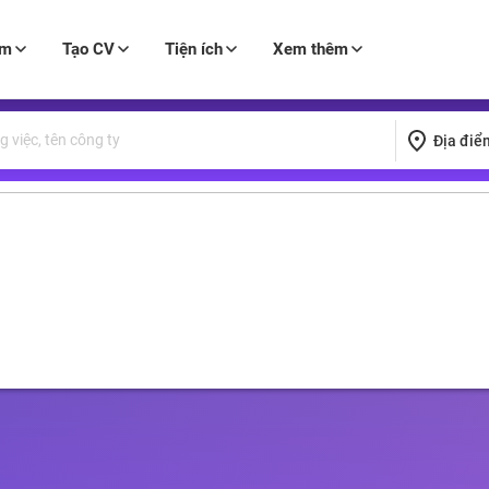
àm
Tạo CV
Tiện ích
Xem thêm
Địa điể