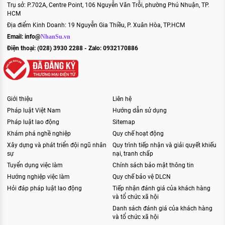
Trụ sở: P.702A, Centre Point, 106 Nguyễn Văn Trỗi, phường Phú Nhuận, TP.
HCM
Địa điểm Kinh Doanh: 19 Nguyễn Gia Thiều, P. Xuân Hòa, TP.HCM
Email:
info@
NhanSu.vn
[Hết hạn] Nhân viên Xử lý hồ sơ
Điện thoại: (028) 3930 2288 - Zalo: 0932170886
pháp lý
Công ty TNHH Khang Luật
Giới thiệu
Liên hệ
Pháp luật Việt Nam
Hướng dẫn sử dụng
[Hết hạn] Nhân viên Xử lý hồ sơ
Pháp luật lao động
Sitemap
pháp lý
Khám phá nghề nghiệp
Quy chế hoạt động
Công ty TNHH Khang Luật
Xây dựng và phát triển đội ngũ nhân
Quy trình tiếp nhận và giải quyết khiếu
sự
nại, tranh chấp
Tuyển dụng việc làm
Chính sách bảo mật thông tin
Hướng nghiệp việc làm
Quy chế bảo vệ DLCN
Hỏi đáp pháp luật lao động
Tiếp nhận đánh giá của khách hàng
[Hết hạn] Nhân Viên Kinh Doanh
và tổ chức xã hội
Công ty TNHH Khang Luật
Danh sách đánh giá của khách hàng
và tổ chức xã hội