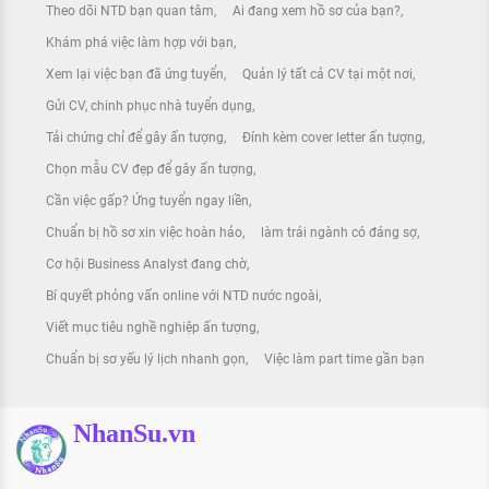
Công ty TNHH Khang Luật
Theo dõi NTD bạn quan tâm
Ai đang xem hồ sơ của bạn?
Khám phá việc làm hợp với bạn
Xem lại việc bạn đã ứng tuyển
Quản lý tất cả CV tại một nơi
Gửi CV, chinh phục nhà tuyển dụng
[Hết hạn] Tuyển Nhân viên kinh
doanh
Tải chứng chỉ để gây ấn tượng
Đính kèm cover letter ấn tượng
Công ty TNHH Khang Luật
Chọn mẫu CV đẹp để gây ấn tượng
Cần việc gấp? Ứng tuyển ngay liền
Chuẩn bị hồ sơ xin việc hoàn hảo
làm trái ngành có đáng sợ
Cơ hội Business Analyst đang chờ
[Hết hạn] Nhân viên Kinh doanh
(Lĩnh vực Sở hữu trí tuệ)
Bí quyết phỏng vấn online với NTD nước ngoài
Công ty TNHH Khang Luật
Viết mục tiêu nghề nghiệp ấn tượng
Chuẩn bị sơ yếu lý lịch nhanh gọn
Việc làm part time gần bạn
NhanSu.vn
[Hết hạn] Nhân viên Tư vấn
Công ty TNHH Khang Luật