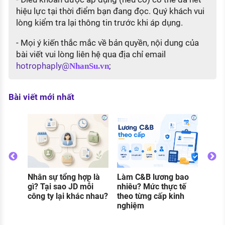
hiệu lực tại thời điểm bạn đang đọc. Quý khách vui
lòng kiểm tra lại thông tin trước khi áp dụng.
- Mọi ý kiến thắc mắc về bản quyền, nội dung của
bài viết vui lòng liên hệ qua địa chỉ email
hotrophaply@
;
NhanSu.vn
Bài viết mới nhất
Nhân sự tổng hợp là
Làm C&B lương bao
Thực
o
gì? Tại sao JD mỗi
nhiêu? Mức thực tế
gì? C
g
công ty lại khác nhau?
theo từng cấp kinh
và đi
nghiệm
khi 