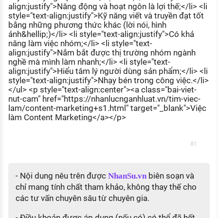
align:justify">Năng động và hoạt ngôn là lợi thế;</li> <li
style="text-align:justify">Kỹ năng viết và truyền đạt tốt
bằng những phương thức khác (lời nói, hình
ảnh&hellip;)</li> <li style="text-align:justify">Có khả
năng làm việc nhóm;</li> <li style="text-
align:justify">Nắm bắt được thị trường nhóm ngành
nghề mà mình làm nhanh;</li> <li style="text-
align:justify">Hiểu tâm lý người dùng sản phẩm;</li> <li
style="text-align:justify">Nhạy bén trong công việc.</li>
</ul> <p style="text-align:center"><a class="bai-viet-
nut-cam" href="https://nhanlucnganhluat.vn/tim-viec-
lam/content-marketing+s1.html" target="_blank">Việc
làm Content Marketing</a></p>
81
- Nội dung nêu trên được
biên soạn và
NhanSu.vn
chỉ mang tính chất tham khảo, không thay thế cho
các tư vấn chuyên sâu từ chuyên gia.
- Điều khoản được áp dụng (nếu có) có thể đã hết