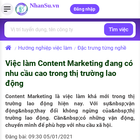
NhanSu.vn
Đăng nhập
Tìm việc
PHÁP LUẬT VIỆT NAM
Tìm việc làm
Quản lý CV
Tính lương Gross - Net
Văn bản pháp luật
Hướng nghiệp việc làm
Đặc trưng từng nghề
/
/
Việc làm ngành luật
Tải CV lên
Tính thuế thu nhập cá nhân
Chính sách mới
Việc làm Content Marketing đang có
Việc làm lương cao
Tạo CV trực tuyến
Tính trợ cấp thất nghiệp
PHÁP LUẬT LAO ĐỘNG
nhu cầu cao trong thị trường lao
Lao động và tiền lương
Việc làm tốt nhất
động
MẪU CV THEO STYLE
Bảo hiểm và phúc lợi
CÔNG TY
Mẫu CV đơn giản
Content Marketing là việc làm khá mới trong thị
trường lao động hiện nay. Với sự&nbsp;vận
Thuế thu nhập
Danh sách nhà tuyển dụng
động&nbsp;thay đổi không ngừng của&nbsp;thị
Mẫu CV hiện đại
trường lao động. Cần&nbsp;có những vận động,
Hồ sơ biểu mẫu
chuyển mình để phù hợp với nhu cầu xã hội.
Nhà tuyển dụng hàng đầu
Chính sách lao động
Đăng bài: 09:30 05/01/2021