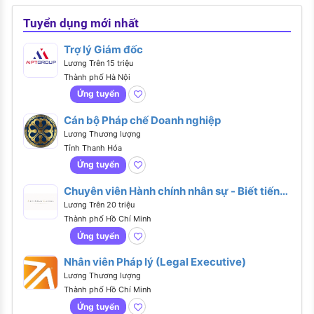
Tuyển dụng mới nhất
Trợ lý Giám đốc
Lương Trên 15 triệu
Thành phố Hà Nội
Ứng tuyển
Cán bộ Pháp chế Doanh nghiệp
Lương Thương lượng
Tỉnh Thanh Hóa
Ứng tuyển
Chuyên viên Hành chính nhân sự - Biết tiếng
Anh hoặc tiếng Trung
Lương Trên 20 triệu
Thành phố Hồ Chí Minh
Ứng tuyển
Nhân viên Pháp lý (Legal Executive)
Lương Thương lượng
Thành phố Hồ Chí Minh
Ứng tuyển