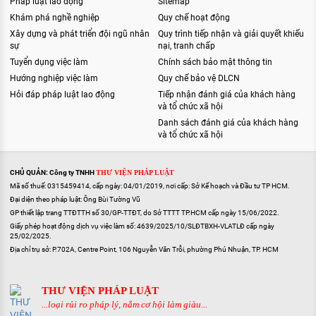
Pháp luật lao động
Sitemap
Khám phá nghề nghiệp
Quy chế hoạt động
Xây dựng và phát triển đội ngũ nhân
Quy trình tiếp nhận và giải quyết khiếu
sự
nại, tranh chấp
Tuyển dụng việc làm
Chính sách bảo mật thông tin
Hướng nghiệp việc làm
Quy chế bảo vệ DLCN
Hỏi đáp pháp luật lao động
Tiếp nhận đánh giá của khách hàng
và tổ chức xã hội
Danh sách đánh giá của khách hàng
và tổ chức xã hội
CHỦ QUẢN: Công ty TNHH
THƯ VIỆN PHÁP LUẬT
Mã số thuế: 0315459414, cấp ngày: 04/01/2019, nơi cấp: Sở Kế hoạch và Đầu tư TP HCM.
Đại diện theo pháp luật: Ông Bùi Tường Vũ
GP thiết lập trang TTĐTTH số 30/GP-TTĐT, do Sở TTTT TP.HCM cấp ngày 15/06/2022.
Giấy phép hoạt động dịch vụ việc làm số: 4639/2025/10/SLĐTBXH-VLATLĐ cấp ngày
25/02/2025.
Địa chỉ trụ sở: P.702A, Centre Point, 106 Nguyễn Văn Trỗi, phường Phú Nhuận, TP. HCM
THƯ VIỆN PHÁP LUẬT
...loại rủi ro pháp lý, nắm cơ hội làm giàu...