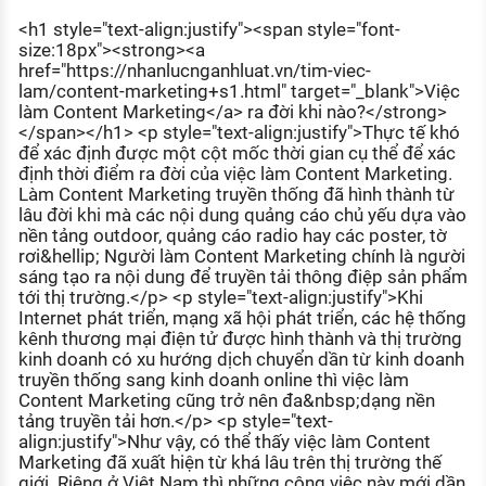
KHÁM PHÁ NGHỀ NGHIỆP
<h1 style="text-align:justify"><span style="font-
size:18px"><strong><a
Tử vi nghề nghiệp
href="https://nhanlucnganhluat.vn/tim-viec-
lam/content-marketing+s1.html" target="_blank">Việc
Kỹ năng nghề nghiệp
làm Content Marketing</a> ra đời khi nào?</strong>
</span></h1> <p style="text-align:justify">Thực tế khó
HƯỚNG NGHIỆP VIỆC LÀM
để xác định được một cột mốc thời gian cụ thể để xác
định thời điểm ra đời của việc làm Content Marketing.
Đặc trưng từng nghề
Làm Content Marketing truyền thống đã hình thành từ
lâu đời khi mà các nội dung quảng cáo chủ yếu dựa vào
Xu hướng việc làm
nền tảng outdoor, quảng cáo radio hay các poster, tờ
rơi&hellip; Người làm Content Marketing chính là người
XÂY DỰNG VÀ PHÁT TRIỂN ĐỘI NGŨ
sáng tạo ra nội dung để truyền tải thông điệp sản phẩm
NHÂN SỰ
tới thị trường.</p> <p style="text-align:justify">Khi
Internet phát triển, mạng xã hội phát triển, các hệ thống
TUYỂN DỤNG VIỆC LÀM
kênh thương mại điện tử được hình thành và thị trường
kinh doanh có xu hướng dịch chuyển dần từ kinh doanh
truyền thống sang kinh doanh online thì việc làm
Content Marketing cũng trở nên đa&nbsp;dạng nền
tảng truyền tải hơn.</p> <p style="text-
align:justify">Như vậy, có thể thấy việc làm Content
Marketing đã xuất hiện từ khá lâu trên thị trường thế
giới. Riêng ở Việt Nam thì những công việc này mới dần