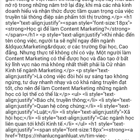
nở rộ trong những năm trở lại đây, khi mà các nhà kinh
doanh hiểu và nhận thức được tầm quan trọng của việc
truyền tải thông điệp sản phẩm tới thị trường.</p> <h1
style="text-align:justify"><span style="font-size:18px">
<strong>Học gì để làm Content Marketing?</strong>
</span></h1> <p style="text-align:justify">Khi nhắc đến
tên công việc, người ta sẽ nghĩ ngay đến ngành
&ldquo;Marketing&rdquo; ơ các trường Đại học, Cao
đẳng. Nhưng thực tế không chỉ có vậy. Một người làm
Content Marketing có thể được học và đào tạo ở bất
kỳ lĩnh vực nào mà không nhất thiết phải là Cử nhân
Kinh tế ngành Marketing.</p> <p style="text-
align:justify">Là công việc đòi hỏi sự sáng tạo không
ngừng, tư duy nhanh nhạy và có khả năng truyền đạt
tốt, cho nên để làm Content Marketing những ngành
học có lợi thế có thể là:</p> <ul> <li style="text-
align:justify">Báo chí, truyền thông;</li> <li style="text-
align:justify">Quan hệ công chúng;</li> <li style="text-
align:justify">Luật;</li> <li style="text-align:justify">Xã
hội học;</li> <li style="text-align:justify">Các ngành học
liên quan tới khối Kinh tế.</li> </ul> <h1 style="text-
align:justify"><span style="font-size:18px"><strong><a
href="https://nhanlucnganhluat.vn/tim-viec-