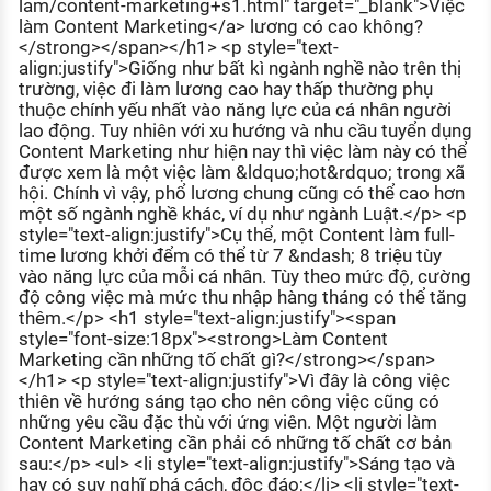
lam/content-marketing+s1.html" target="_blank">Việc
làm Content Marketing</a> lương có cao không?
</strong></span></h1> <p style="text-
align:justify">Giống như bất kì ngành nghề nào trên thị
trường, việc đi làm lương cao hay thấp thường phụ
thuộc chính yếu nhất vào năng lực của cá nhân người
lao động. Tuy nhiên với xu hướng và nhu cầu tuyển dụng
Content Marketing như hiện nay thì việc làm này có thể
được xem là một việc làm &ldquo;hot&rdquo; trong xã
hội. Chính vì vậy, phổ lương chung cũng có thể cao hơn
một số ngành nghề khác, ví dụ như ngành Luật.</p> <p
style="text-align:justify">Cụ thể, một Content làm full-
time lương khởi đểm có thể từ 7 &ndash; 8 triệu tùy
vào năng lực của mỗi cá nhân. Tùy theo mức độ, cường
độ công việc mà mức thu nhập hàng tháng có thể tăng
thêm.</p> <h1 style="text-align:justify"><span
style="font-size:18px"><strong>Làm Content
Marketing cần những tố chất gì?</strong></span>
</h1> <p style="text-align:justify">Vì đây là công việc
thiên về hướng sáng tạo cho nên công việc cũng có
những yêu cầu đặc thù với ứng viên. Một người làm
Content Marketing cần phải có những tố chất cơ bản
sau:</p> <ul> <li style="text-align:justify">Sáng tạo và
hay có suy nghĩ phá cách, độc đáo;</li> <li style="text-