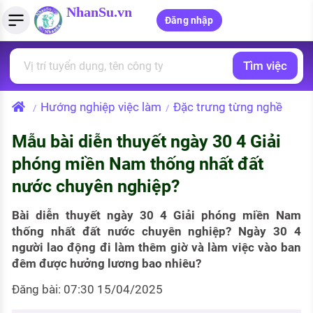
NhanSu.vn
Đăng nhập
Tìm việc
PHÁP LUẬT VIỆT NAM
Tìm việc làm
Quản lý CV
Tính lương Gross - Net
Văn bản pháp luật
Hướng nghiệp việc làm
Đặc trưng từng nghề
/
/
Việc làm ngành luật
Tải CV lên
Tính thuế thu nhập cá nhân
Chính sách mới
Mẫu bài diễn thuyết ngày 30 4 Giải
Việc làm lương cao
Tạo CV trực tuyến
Tính trợ cấp thất nghiệp
PHÁP LUẬT LAO ĐỘNG
phóng miền Nam thống nhất đất
Lao động và tiền lương
Việc làm tốt nhất
nước chuyên nghiệp?
MẪU CV THEO STYLE
Bảo hiểm và phúc lợi
CÔNG TY
Mẫu CV đơn giản
Bài diễn thuyết ngày 30 4 Giải phóng miền Nam
thống nhất đất nước chuyên nghiệp? Ngày 30 4
Thuế thu nhập
Danh sách nhà tuyển dụng
người lao động đi làm thêm giờ và làm việc vào ban
Mẫu CV hiện đại
đêm được hưởng lương bao nhiêu?
Hồ sơ biểu mẫu
Nhà tuyển dụng hàng đầu
Đăng bài: 07:30 15/04/2025
Chính sách lao động