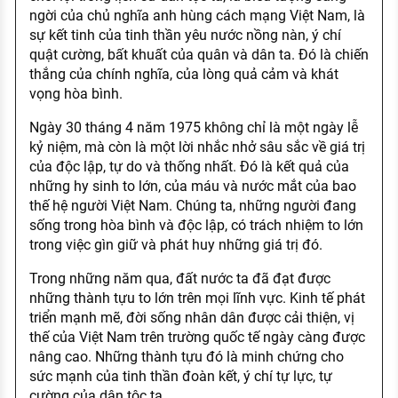
ngời của chủ nghĩa anh hùng cách mạng Việt Nam, là
sự kết tinh của tinh thần yêu nước nồng nàn, ý chí
quật cường, bất khuất của quân và dân ta. Đó là chiến
thắng của chính nghĩa, của lòng quả cảm và khát
vọng hòa bình.
Ngày 30 tháng 4 năm 1975 không chỉ là một ngày lễ
kỷ niệm, mà còn là một lời nhắc nhở sâu sắc về giá trị
của độc lập, tự do và thống nhất. Đó là kết quả của
những hy sinh to lớn, của máu và nước mắt của bao
thế hệ người Việt Nam. Chúng ta, những người đang
sống trong hòa bình và độc lập, có trách nhiệm to lớn
trong việc gìn giữ và phát huy những giá trị đó.
Trong những năm qua, đất nước ta đã đạt được
những thành tựu to lớn trên mọi lĩnh vực. Kinh tế phát
triển mạnh mẽ, đời sống nhân dân được cải thiện, vị
thế của Việt Nam trên trường quốc tế ngày càng được
nâng cao. Những thành tựu đó là minh chứng cho
sức mạnh của tinh thần đoàn kết, ý chí tự lực, tự
cường của dân tộc ta.