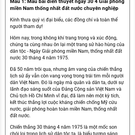
Mẫu 1: Mẫu bài diễn thuyết ngày 30 4 Giải phóng
miền Nam thống nhất đất nước chuyên nghiệp
Kính thưa quý vị đại biểu, các đồng chí và toàn thể
người tham dự!
Hôm nay, trong không khí trang trọng và xúc động,
chúng ta cùng nhau ôn lại một trang sử hào hùng của
dân tộc - Ngày Giải phóng miền Nam, thống nhất đất
nước 30 tháng 4 năm 1975.
Đã 50 năm trôi qua, nhưng âm vang của chiến thắng
lịch sử ấy vẫn còn vang vọng trong trái tim mỗi người
dân Việt Nam. Đó là ngày mà quân và dân ta, dưới sự
lãnh đạo sáng suốt của Đảng Cộng sản Việt Nam và
Chủ tịch Hồ Chí Minh vĩ đại, đã làm nên một kỳ tích,
kết thúc thắng lợi cuộc kháng chiến chống Mỹ cứu
nước, giải phóng hoàn toàn miền Nam, thống nhất
đất nước.
Chiến thắng 30 tháng 4 năm 1975 là một mốc son
chói lọi trong lịch sử dân tộc ta, là biểu tượng sáng