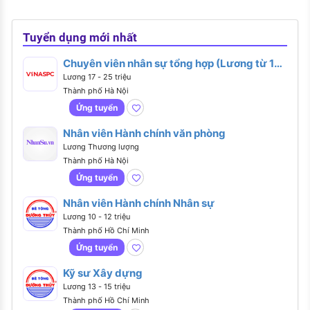
Tuyển dụng mới nhất
Chuyên viên nhân sự tổng hợp (Lương từ 17 -
25 triệu)
Lương 17 - 25 triệu
Thành phố Hà Nội
Ứng tuyển
Nhân viên Hành chính văn phòng
Lương Thương lượng
Thành phố Hà Nội
Ứng tuyển
Nhân viên Hành chính Nhân sự
Lương 10 - 12 triệu
Thành phố Hồ Chí Minh
Ứng tuyển
Kỹ sư Xây dựng
Lương 13 - 15 triệu
Thành phố Hồ Chí Minh