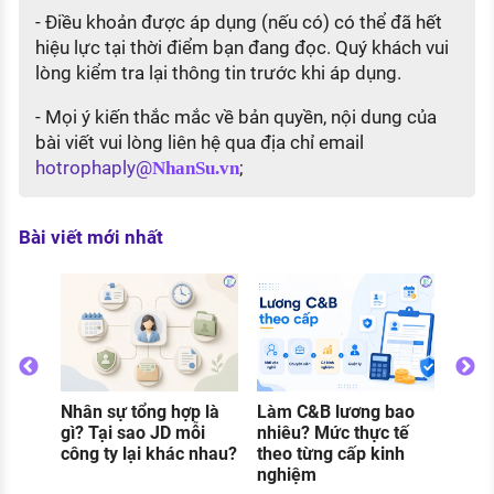
- Điều khoản được áp dụng (nếu có) có thể đã hết
hiệu lực tại thời điểm bạn đang đọc. Quý khách vui
lòng kiểm tra lại thông tin trước khi áp dụng.
- Mọi ý kiến thắc mắc về bản quyền, nội dung của
bài viết vui lòng liên hệ qua địa chỉ email
hotrophaply@
;
NhanSu.vn
Bài viết mới nhất
Thực
gì? C
và đi
khi 
Nhân sự tổng hợp là
Làm C&B lương bao
o
gì? Tại sao JD mỗi
nhiêu? Mức thực tế
g
công ty lại khác nhau?
theo từng cấp kinh
nghiệm