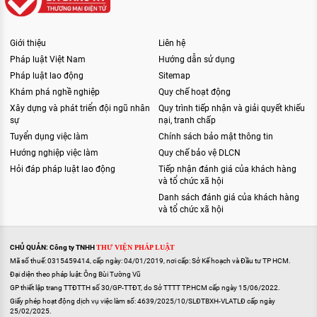
Giới thiệu
Liên hệ
Pháp luật Việt Nam
Hướng dẫn sử dụng
Pháp luật lao động
Sitemap
Khám phá nghề nghiệp
Quy chế hoạt động
Xây dựng và phát triển đội ngũ nhân
Quy trình tiếp nhận và giải quyết khiếu
sự
nại, tranh chấp
Tuyển dụng việc làm
Chính sách bảo mật thông tin
Hướng nghiệp việc làm
Quy chế bảo vệ DLCN
Hỏi đáp pháp luật lao động
Tiếp nhận đánh giá của khách hàng
và tổ chức xã hội
Danh sách đánh giá của khách hàng
và tổ chức xã hội
CHỦ QUẢN: Công ty TNHH
THƯ VIỆN PHÁP LUẬT
Mã số thuế: 0315459414, cấp ngày: 04/01/2019, nơi cấp: Sở Kế hoạch và Đầu tư TP HCM.
Đại diện theo pháp luật: Ông Bùi Tường Vũ
GP thiết lập trang TTĐTTH số 30/GP-TTĐT, do Sở TTTT TP.HCM cấp ngày 15/06/2022.
Giấy phép hoạt động dịch vụ việc làm số: 4639/2025/10/SLĐTBXH-VLATLĐ cấp ngày
25/02/2025.