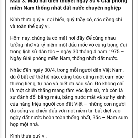
Mẫu 3: Mẫu bài diễn thuyết ngày 30 4 Giải phóng
miền Nam thống nhất đất nước chuyên nghiệp
Kính thưa quý vị đại biểu, quý thầy cô, các đồng chí
và toàn thể quý vị,
Hôm nay, chúng ta có mặt nơi đây để cùng nhau
tưởng nhớ và kỷ niệm một dấu mốc vô cùng trọng đại
trong lịch sử dân tộc – ngày 30 tháng 4 năm 1975 –
Ngày Giải phóng miền Nam, thống nhất đất nước.
Nhắc đến ngày 30/4, trong mỗi người dân Việt Nam,
dù ở bất cứ thế hệ nào, cũng trào dâng một cảm xúc
thiêng liêng, tự hào và biết ơn sâu sắc. Đó không chỉ
là một chiến thắng mang tầm vóc lịch sử, mà còn là
sự đánh đổi bằng máu, bằng nước mắt và sự hy sinh
của hàng triệu người con đất Việt – những con người
đã sống và chiến đấu với một niềm tin bất diệt vào
ngày đất nước hoàn toàn thống nhất, Bắc – Nam sum
họp một nhà.
Kính thưa quý vị,