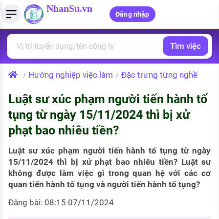
NhanSu.vn
Đăng nhập
Tìm việc
PHÁP LUẬT VIỆT NAM
Tìm việc làm
Quản lý CV
Tính lương Gross - Net
Văn bản pháp luật
Hướng nghiệp việc làm
Đặc trưng từng nghề
/
/
Việc làm ngành luật
Tải CV lên
Tính thuế thu nhập cá nhân
Chính sách mới
Luật sư xúc phạm người tiến hành tố
Việc làm lương cao
Tạo CV trực tuyến
Tính trợ cấp thất nghiệp
PHÁP LUẬT LAO ĐỘNG
tụng từ ngày 15/11/2024 thì bị xử
Lao động và tiền lương
Việc làm tốt nhất
phạt bao nhiêu tiền?
MẪU CV THEO STYLE
Bảo hiểm và phúc lợi
CÔNG TY
Mẫu CV đơn giản
Luật sư xúc phạm người tiến hành tố tụng từ ngày
15/11/2024 thì bị xử phạt bao nhiêu tiền? Luật sư
Thuế thu nhập
Danh sách nhà tuyển dụng
không được làm việc gì trong quan hệ với các cơ
Mẫu CV hiện đại
quan tiến hành tố tụng và người tiến hành tố tụng?
Hồ sơ biểu mẫu
Nhà tuyển dụng hàng đầu
Đăng bài: 08:15 07/11/2024
Chính sách lao động