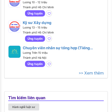
Lương 10 - 12 triệu
Thành phố Hồ Chí Minh
Ứng tuyển
Kỹ sư Xây dựng
Lương 13 - 15 triệu
Thành phố Hồ Chí Minh
Ứng tuyển
Chuyên viên nhân sự tổng hợp (Tiếng
Anh giao tiếp)
Lương Trên 15 triệu
Thành phố Hà Nội
Ứng tuyển
>> Xem thêm
Tìm kiếm liên quan
Hành nghề luật sư