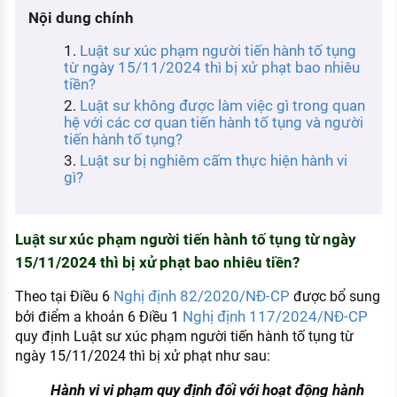
KHÁM PHÁ NGHỀ NGHIỆP
Nội dung chính
Tử vi nghề nghiệp
Luật sư xúc phạm người tiến hành tố tụng
từ ngày 15/11/2024 thì bị xử phạt bao nhiêu
Kỹ năng nghề nghiệp
tiền?
Luật sư không được làm việc gì trong quan
HƯỚNG NGHIỆP VIỆC LÀM
hệ với các cơ quan tiến hành tố tụng và người
tiến hành tố tụng?
Đặc trưng từng nghề
Luật sư bị nghiêm cấm thực hiện hành vi
gì?
Xu hướng việc làm
XÂY DỰNG VÀ PHÁT TRIỂN ĐỘI NGŨ
NHÂN SỰ
Luật sư xúc phạm người tiến hành tố tụng từ ngày
15/11/2024 thì bị xử phạt bao nhiêu tiền?
TUYỂN DỤNG VIỆC LÀM
Nghị định 82/2020/NĐ-CP
Theo tại Điều 6
được bổ sung
Nghị định 117/2024/NĐ-CP
bởi điểm a khoản 6 Điều 1
quy định Luật sư xúc phạm người tiến hành tố tụng từ
ngày 15/11/2024 thì bị xử phạt như sau:
Hành vi vi phạm quy định đối với hoạt động hành