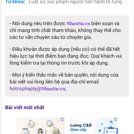
Từ khóa:
Luật sư xúc phạm người tiến hành tố tụng
- Nội dung nêu trên được
biên soạn và
NhanSu.vn
chỉ mang tính chất tham khảo, không thay thế cho
các tư vấn chuyên sâu từ chuyên gia.
- Điều khoản được áp dụng (nếu có) có thể đã hết
hiệu lực tại thời điểm bạn đang đọc. Quý khách vui
lòng kiểm tra lại thông tin trước khi áp dụng.
- Mọi ý kiến thắc mắc về bản quyền, nội dung của
bài viết vui lòng liên hệ qua địa chỉ email
hotrophaply@
;
NhanSu.vn
Bài viết mới nhất
Thực
gì? C
và đi