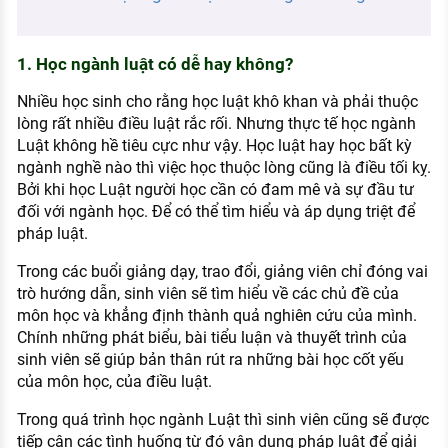
KHÁM PHÁ NGHỀ NGHIỆP
Tử vi nghề nghiệp
1. Học ngành luật có dễ hay không?
Kỹ năng nghề nghiệp
Nhiều học sinh cho rằng học luật khô khan và phải thuộc
lòng rất nhiều điều luật rắc rối. Nhưng thực tế học ngành
HƯỚNG NGHIỆP VIỆC LÀM
Luật không hề tiêu cực như vậy. Học luật hay học bất kỳ
Đặc trưng từng nghề
ngành nghề nào thì việc học thuộc lòng cũng là điều tối kỵ.
Bởi khi học Luật người học cần có đam mê và sự đầu tư
Xu hướng việc làm
đối với ngành học. Để có thể tìm hiểu và áp dụng triệt để
pháp luật.
XÂY DỰNG VÀ PHÁT TRIỂN ĐỘI NGŨ
NHÂN SỰ
Trong các buổi giảng dạy, trao đổi, giảng viên chỉ đóng vai
trò hướng dẫn, sinh viên sẽ tìm hiểu về các chủ đề của
TUYỂN DỤNG VIỆC LÀM
môn học và khẳng định thành quả nghiên cứu của mình.
Chính những phát biểu, bài tiểu luận và thuyết trình của
sinh viên sẽ giúp bản thân rút ra những bài học cốt yếu
của môn học, của điều luật.
Trong quá trình học ngành Luật thì sinh viên cũng sẽ được
tiếp cận các tình huống từ đó vận dụng pháp luật để giải