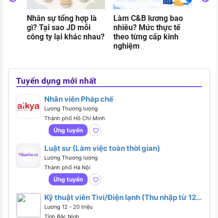
Nhân sự tổng hợp là
Làm C&B lương bao
Thực
o
gì? Tại sao JD mỗi
nhiêu? Mức thực tế
gì? C
g
công ty lại khác nhau?
theo từng cấp kinh
và đi
nghiệm
khi 
Tuyển dụng mới nhất
Nhân viên Pháp chế
Lương Thương lượng
Thành phố Hồ Chí Minh
Ứng tuyển
Luật sư (Làm việc toàn thời gian)
Lương Thương lượng
Thành phố Hà Nội
Ứng tuyển
Kỹ thuật viên Tivi/Điện lạnh (Thu nhập từ 12-
20 Triệu/Tháng - Tại Trung tâm Bảo hành TP.
Lương 12 - 20 triệu
Bắc Ninh)
Tỉnh Bắc Ninh