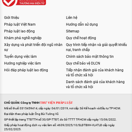
Giới thiệu
Liên hệ
Pháp luật Việt Nam
Hướng dẫn sử dụng
Pháp luật lao động
Sitemap
Khám phá nghề nghiệp
Quy chế hoạt động
Xây dựng và phát triển đội ngũ nhân
Quy trình tiếp nhận và giải quyết khiếu
sự
nại, tranh chấp
Tuyển dụng việc làm
Chính sách bảo mật thông tin
Hướng nghiệp việc làm
Quy chế bảo vệ DLCN
Hỏi đáp pháp luật lao động
Tiếp nhận đánh giá của khách hàng
và tổ chức xã hội
Danh sách đánh giá của khách hàng
và tổ chức xã hội
CHỦ QUẢN: Công ty TNHH
THƯ VIỆN PHÁP LUẬT
Mã số thuế: 0315459414, cấp ngày: 04/01/2019, nơi cấp: Sở Kế hoạch và Đầu tư TP HCM.
Đại diện theo pháp luật: Ông Bùi Tường Vũ
GP thiết lập trang TTĐTTH số 30/GP-TTĐT, do Sở TTTT TP.HCM cấp ngày 15/06/2022.
Giấy phép hoạt động dịch vụ việc làm số: 4639/2025/10/SLĐTBXH-VLATLĐ cấp ngày
25/02/2025.