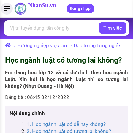
NhanSu.vn
Đăng nhập
Tìm việc
PHÁP LUẬT VIỆT NAM
Tìm việc làm
Quản lý CV
Tính lương Gross - Net
Văn bản pháp luật
Hướng nghiệp việc làm
Đặc trưng từng nghề
/
/
Việc làm ngành luật
Tải CV lên
Tính thuế thu nhập cá nhân
Chính sách mới
Học ngành luật có tương lai không?
Việc làm lương cao
Tạo CV trực tuyến
Tính trợ cấp thất nghiệp
PHÁP LUẬT LAO ĐỘNG
Em đang học lớp 12 và có dự định theo học ngành
Lao động và tiền lương
Việc làm tốt nhất
MẪU CV THEO STYLE
Luật. Xin hỏi là học ngành Luật thì có tương lai
không? (Nhựt Quang - Hà Nội)
Bảo hiểm và phúc lợi
CÔNG TY
Mẫu CV đơn giản
Đăng bài: 08:45 02/12/2022
Thuế thu nhập
Danh sách nhà tuyển dụng
Mẫu CV hiện đại
Nội dung chính
Hồ sơ biểu mẫu
Nhà tuyển dụng hàng đầu
1. Học ngành luật có dễ hay không?
Chính sách lao động
2. Học ngành luật có tương lai không?