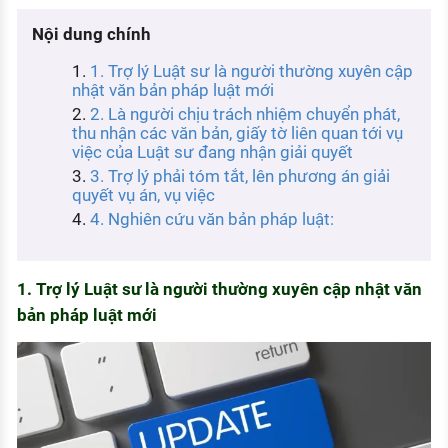
KHÁM PHÁ NGHỀ NGHIỆP
Nội dung chính
Tử vi nghề nghiệp
1. Trợ lý Luật sư là người thường xuyên cập
nhật văn bản pháp luật mới
Kỹ năng nghề nghiệp
2. Là người chịu trách nhiệm chuyển phát,
HƯỚNG NGHIỆP VIỆC LÀM
thu nhận các văn bản, giấy tờ liên quan tới vụ
việc của Luật sư đang nhận giải quyết
Đặc trưng từng nghề
3. Trợ lý phải tóm tắt, lên phương án giải
quyết vụ án, vụ việc
Xu hướng việc làm
4. Nghiên cứu văn bản pháp luật:
XÂY DỰNG VÀ PHÁT TRIỂN ĐỘI NGŨ
NHÂN SỰ
1. Trợ lý Luật sư là người thường xuyên cập nhật văn
TUYỂN DỤNG VIỆC LÀM
bản pháp luật mới