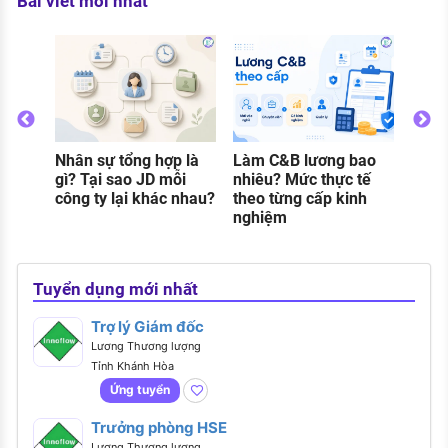
Bài viết mới nhất
Nhân sự tổng hợp là
Làm C&B lương bao
Thực
o
gì? Tại sao JD mỗi
nhiêu? Mức thực tế
gì? C
g
công ty lại khác nhau?
theo từng cấp kinh
và đi
nghiệm
khi 
Tuyển dụng mới nhất
Trợ lý Giám đốc
Lương Thương lượng
Tỉnh Khánh Hòa
Ứng tuyển
Trưởng phòng HSE
Lương Thương lượng