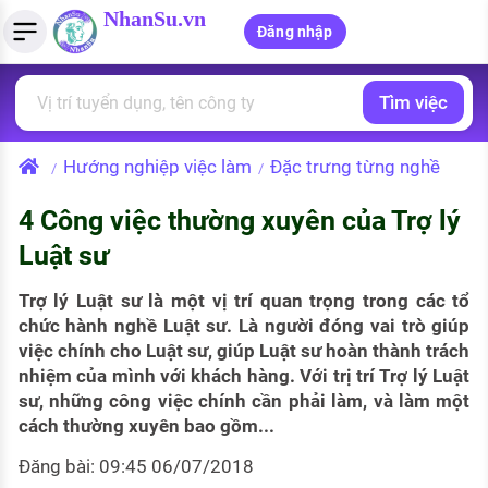
NhanSu.vn
Đăng nhập
Tìm việc
PHÁP LUẬT VIỆT NAM
Tìm việc làm
Quản lý CV
Tính lương Gross - Net
Văn bản pháp luật
Hướng nghiệp việc làm
Đặc trưng từng nghề
/
/
Việc làm ngành luật
Tải CV lên
Tính thuế thu nhập cá nhân
Chính sách mới
4 Công việc thường xuyên của Trợ lý
Việc làm lương cao
Tạo CV trực tuyến
Tính trợ cấp thất nghiệp
PHÁP LUẬT LAO ĐỘNG
Luật sư
Lao động và tiền lương
Việc làm tốt nhất
MẪU CV THEO STYLE
Trợ lý Luật sư là một vị trí quan trọng trong các tổ
Bảo hiểm và phúc lợi
chức hành nghề Luật sư. Là người đóng vai trò giúp
CÔNG TY
Mẫu CV đơn giản
việc chính cho Luật sư, giúp Luật sư hoàn thành trách
Thuế thu nhập
nhiệm của mình với khách hàng. Với trị trí Trợ lý Luật
Danh sách nhà tuyển dụng
Mẫu CV hiện đại
sư, những công việc chính cần phải làm, và làm một
Hồ sơ biểu mẫu
cách thường xuyên bao gồm...
Nhà tuyển dụng hàng đầu
Đăng bài: 09:45 06/07/2018
Chính sách lao động