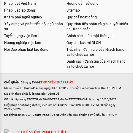
Pháp luật Việt Nam
Hướng dẫn sử dụng
Pháp luật lao động
Sitemap
Khám phá nghề nghiệp
Quy chế hoạt động
Xây dựng và phát triển đội ngũ nhân
Quy trình tiếp nhận và giải quyết khiếu
sự
nại, tranh chấp
Tuyển dụng việc làm
Chính sách bảo mật thông tin
Hướng nghiệp việc làm
Quy chế bảo vệ DLCN
Hỏi đáp pháp luật lao động
Tiếp nhận đánh giá của khách hàng
và tổ chức xã hội
Danh sách đánh giá của khách hàng
và tổ chức xã hội
CHỦ QUẢN: Công ty TNHH
THƯ VIỆN PHÁP LUẬT
Mã số thuế: 0315459414, cấp ngày: 04/01/2019, nơi cấp: Sở Kế hoạch và Đầu tư TP HCM.
Đại diện theo pháp luật: Ông Bùi Tường Vũ
GP thiết lập trang TTĐTTH số 30/GP-TTĐT, do Sở TTTT TP.HCM cấp ngày 15/06/2022.
Giấy phép hoạt động dịch vụ việc làm số: 4639/2025/10/SLĐTBXH-VLATLĐ cấp ngày
25/02/2025.
Địa chỉ trụ sở: P.702A, Centre Point, 106 Nguyễn Văn Trỗi, phường Phú Nhuận, TP. HCM
THƯ VIỆN PHÁP LUẬT