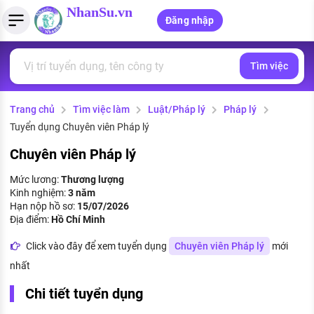
NhanSu.vn
Đăng nhập
Tìm việc
PHÁP LUẬT VIỆT NAM
Tìm việc làm
Quản lý CV
Tính lương Gross - Net
Văn bản pháp luật
Trang chủ
Tìm việc làm
Luật/Pháp lý
Pháp lý
Việc làm ngành luật
Tải CV lên
Tính thuế thu nhập cá nhân
Chính sách mới
Tuyển dụng Chuyên viên Pháp lý
Việc làm lương cao
Tạo CV trực tuyến
Tính trợ cấp thất nghiệp
PHÁP LUẬT LAO ĐỘNG
Chuyên viên Pháp lý
Lao động và tiền lương
Việc làm tốt nhất
Mức lương:
Thương lượng
MẪU CV THEO STYLE
Kinh nghiệm:
3 năm
Bảo hiểm và phúc lợi
Hạn nộp hồ sơ:
15/07/2026
CÔNG TY
Mẫu CV đơn giản
Địa điểm:
Hồ Chí Minh
Thuế thu nhập
Danh sách nhà tuyển dụng
Click vào đây để xem tuyển dụng
Chuyên viên Pháp lý
mới
Mẫu CV hiện đại
nhất
Hồ sơ biểu mẫu
Nhà tuyển dụng hàng đầu
Chi tiết tuyển dụng
Chính sách lao động