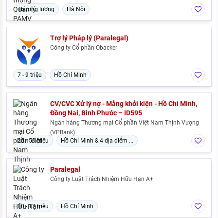
Thương lượng
Hà Nội
Trợ lý Pháp lý (Paralegal)
Công ty Cổ phần Obacker
7 - 9 triệu
Hồ Chí Minh
CV/CVC Xử lý nợ - Mảng khởi kiện - Hồ Chí Minh,
Đồng Nai, Bình Phước – ID595
Ngân hàng Thương mại Cổ phần Việt Nam Thịnh Vượng
(VPBank)
20 - 50 triệu
Hồ Chí Minh & 4 địa điểm ...
Paralegal
Công ty Luật Trách Nhiệm Hữu Hạn A+
10 - 12 triệu
Hồ Chí Minh