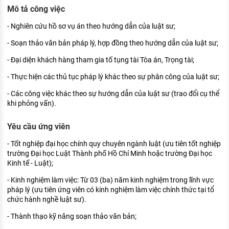
KHÁM PHÁ NGHỀ NGHIỆP
Mô tả công việc
Tử vi nghề nghiệp
- Nghiên cứu hồ sơ vụ án theo hướng dẫn của luật sư;
- Soạn thảo văn bản pháp lý, hợp đồng theo hướng dẫn của luật sư;
Kỹ năng nghề nghiệp
- Đại diện khách hàng tham gia tố tụng tài Tòa án, Trọng tài;
HƯỚNG NGHIỆP VIỆC LÀM
- Thực hiện các thủ tục pháp lý khác theo sự phân công của luật sư;
Đặc trưng từng nghề
- Các công việc khác theo sự hướng dẫn của luật sư (trao đổi cụ thể
khi phỏng vấn).
Xu hướng việc làm
XÂY DỰNG VÀ PHÁT TRIỂN ĐỘI NGŨ
Yêu cầu ứng viên
NHÂN SỰ
- Tốt nghiệp đại học chính quy chuyên ngành luật (ưu tiên tốt nghiệp
TUYỂN DỤNG VIỆC LÀM
trường Đại học Luật Thành phố Hồ Chí Minh hoặc trường Đại học
Kinh tế - Luật);
- Kinh nghiệm làm việc: Từ 03 (ba) năm kinh nghiệm trong lĩnh vực
pháp lý (ưu tiên ứng viên có kinh nghiệm làm việc chính thức tại tổ
chức hành nghề luật sư).
- Thành thạo kỹ năng soạn thảo văn bản;