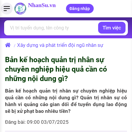
NhanSu.vn
Đăng nhập
Tìm việc
PHÁP LUẬT VIỆT NAM
Tìm việc làm
Quản lý CV
Tính lương Gross - Net
Văn bản pháp luật
Xây dựng và phát triển đội ngũ nhân sự
/
Việc làm ngành luật
Tải CV lên
Tính thuế thu nhập cá nhân
Chính sách mới
Bản kế hoạch quản trị nhân sự
Việc làm lương cao
Tạo CV trực tuyến
Tính trợ cấp thất nghiệp
PHÁP LUẬT LAO ĐỘNG
chuyên nghiệp hiệu quả cần có
Lao động và tiền lương
Việc làm tốt nhất
những nội dung gì?
MẪU CV THEO STYLE
Bảo hiểm và phúc lợi
CÔNG TY
Mẫu CV đơn giản
Bản kế hoạch quản trị nhân sự chuyên nghiệp hiệu
quả cần có những nội dung gì? Quản trị nhân sự có
Thuế thu nhập
Danh sách nhà tuyển dụng
hành vi quảng cáo gian dối để tuyển dụng lao động
Mẫu CV hiện đại
sẽ bị xử phạt bao nhiêu tiền?
Hồ sơ biểu mẫu
Nhà tuyển dụng hàng đầu
Đăng bài: 09:00 03/07/2025
Chính sách lao động