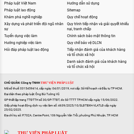
Pháp luật Việt Nam
Hướng dẫn sử dụng
Pháp luật lao động
Sitemap
Khám phá nghề nghiệp
Quy chế hoạt động
Xây dựng và phát triển đội ngũ nhân
Quy trình tiếp nhận và giải quyết khiếu
sự
nại, tranh chấp
Tuyển dụng việc làm
Chính sách bảo mật thông tin
Hướng nghiệp việc làm
Quy chế bảo vệ DLCN
Hỏi đáp pháp luật lao động
Tiếp nhận đánh giá của khách hàng
và tổ chức xã hội
Danh sách đánh giá của khách hàng
và tổ chức xã hội
CHỦ QUẢN: Công ty TNHH
THƯ VIỆN PHÁP LUẬT
Mã số thuế: 0315459414, cấp ngày: 04/01/2019, nơi cấp: Sở Kế hoạch và Đầu tư TP HCM.
Đại diện theo pháp luật: Ông Bùi Tường Vũ
GP thiết lập trang TTĐTTH số 30/GP-TTĐT, do Sở TTTT TP.HCM cấp ngày 15/06/2022.
Giấy phép hoạt động dịch vụ việc làm số: 4639/2025/10/SLĐTBXH-VLATLĐ cấp ngày
25/02/2025.
Địa chỉ trụ sở: P.702A, Centre Point, 106 Nguyễn Văn Trỗi, phường Phú Nhuận, TP. HCM
THƯ VIỆN PHÁP LUẬT