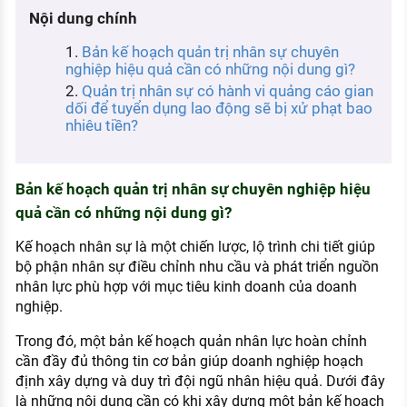
KHÁM PHÁ NGHỀ NGHIỆP
Nội dung chính
Tử vi nghề nghiệp
Bản kế hoạch quản trị nhân sự chuyên
nghiệp hiệu quả cần có những nội dung gì?
Kỹ năng nghề nghiệp
Quản trị nhân sự có hành vi quảng cáo gian
dối để tuyển dụng lao động sẽ bị xử phạt bao
HƯỚNG NGHIỆP VIỆC LÀM
nhiêu tiền?
Đặc trưng từng nghề
Xu hướng việc làm
Bản kế hoạch quản trị nhân sự chuyên nghiệp hiệu
quả cần có những nội dung gì?
XÂY DỰNG VÀ PHÁT TRIỂN ĐỘI NGŨ
NHÂN SỰ
Kế hoạch nhân sự là một chiến lược, lộ trình chi tiết giúp
bộ phận nhân sự điều chỉnh nhu cầu và phát triển nguồn
TUYỂN DỤNG VIỆC LÀM
nhân lực phù hợp với mục tiêu kinh doanh của doanh
nghiệp.
Trong đó, một bản kế hoạch quản nhân lực hoàn chỉnh
cần đầy đủ thông tin cơ bản giúp doanh nghiệp hoạch
định xây dựng và duy trì đội ngũ nhân hiệu quả. Dưới đây
là những nội dung cần có khi xây dựng một bản kế hoạch