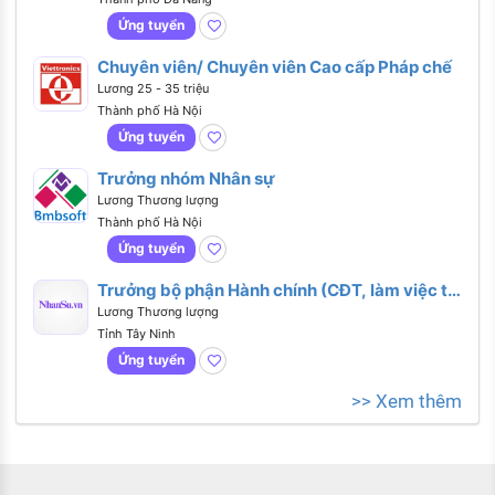
Ứng tuyển
Chuyên viên/ Chuyên viên Cao cấp Pháp chế
Lương 25 - 35 triệu
Thành phố Hà Nội
Ứng tuyển
Trưởng nhóm Nhân sự
Lương Thương lượng
Thành phố Hà Nội
Ứng tuyển
Trưởng bộ phận Hành chính (CĐT, làm việc tại
Long An, có xe đưa đón tại HCM)
Lương Thương lượng
Tỉnh Tây Ninh
Ứng tuyển
>> Xem thêm