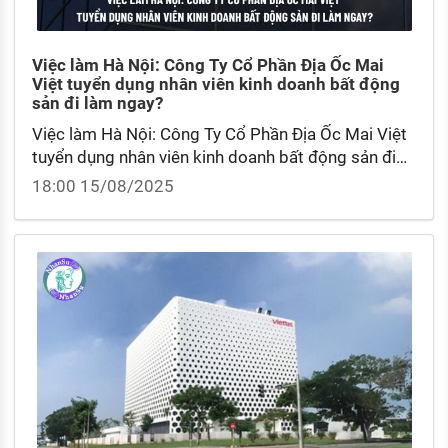
KHÁM PHÁ NGHỀ NGHIỆP
Tử vi nghề nghiệp
Việc làm Hà Nội: Công Ty Cổ Phần Địa Ốc Mai
Việt tuyển dụng nhân viên kinh doanh bất động
Kỹ năng nghề nghiệp
sản đi làm ngay?
HƯỚNG NGHIỆP VIỆC LÀM
Việc làm Hà Nội: Công Ty Cổ Phần Địa Ốc Mai Việt
tuyển dụng nhân viên kinh doanh bất động sản đi
Đặc trưng từng nghề
làm ngay? Chi tiết thu nhập nhân viên kinh doanh
18:00 15/08/2025
bất động sản ra sao?
Xu hướng việc làm
XÂY DỰNG VÀ PHÁT TRIỂN ĐỘI NGŨ
NHÂN SỰ
TUYỂN DỤNG VIỆC LÀM