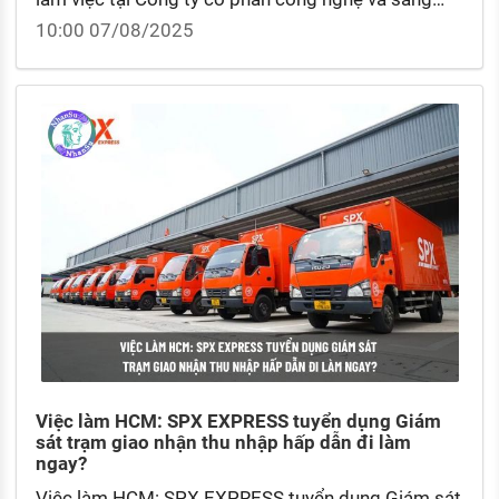
tạo trẻ Teky Holdings? Mức lương cơ bản nhân
10:00 07/08/2025
viên kinh doanh hiện nay là bao nhiêu?
Việc làm HCM: SPX EXPRESS tuyển dụng Giám
sát trạm giao nhận thu nhập hấp dẫn đi làm
ngay?
Việc làm HCM: SPX EXPRESS tuyển dụng Giám sát