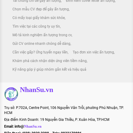
Tải chứng chỉ để gây ấn tượng
Đính kèm cover letter ấn tượng
Chọn mẫu CV đẹp để gây ấn tượng
Có mấy loại giấy khám sức khỏe
Tìm việc tại các công ty uy tín
Mô tả kinh nghiệm ấn tượng trong cv
Gửi CV online nhanh chóng dễ dàng
Cần việc gấp? Ứng tuyển ngay liền
Tạo đơn xin việc ấn tượng
Khám phá cách nhận diện ứng viên tiềm năng
Kỹ năng góp ý giúp nhóm gắn kết và hiệu quả
NhanSu.vn
Trụ sở: P.702A, Centre Point, 106 Nguyễn Văn Trỗi, phường Phú Nhuận, TP.
HCM
Địa điểm Kinh Doanh: 19 Nguyễn Gia Thiều, P. Xuân Hòa, TP.HCM
Email:
info@
NhanSu.vn