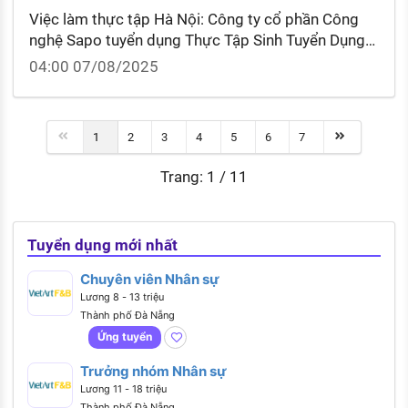
Việc làm thực tập Hà Nội: Công ty cổ phần Công
nghệ Sapo tuyển dụng Thực Tập Sinh Tuyển Dụng
(Khối BO/IT) có phụ cấp? Có nên đi thực tập không
04:00 07/08/2025
lương không?
1
2
3
4
5
6
7
Trang: 1 / 11
Tuyển dụng mới nhất
Chuyên viên Nhân sự
Lương 8 - 13 triệu
Thành phố Đà Nẵng
Ứng tuyển
Trưởng nhóm Nhân sự
Lương 11 - 18 triệu
Thành phố Đà Nẵng