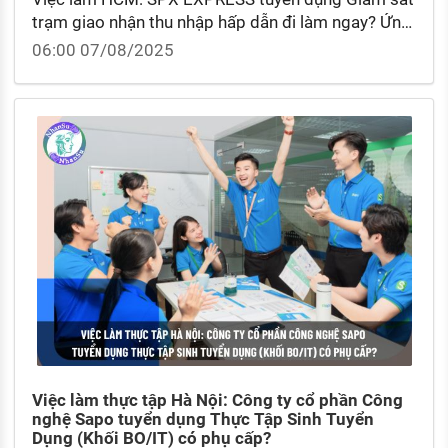
trạm giao nhận thu nhập hấp dẫn đi làm ngay? Ứng
viên ứng tuyển giám sát trạm giao nhận tại SPX
06:00 07/08/2025
EXPRESS qua các hình thức nào?
Việc làm thực tập Hà Nội: Công ty cổ phần Công
nghệ Sapo tuyển dụng Thực Tập Sinh Tuyển
Dụng (Khối BO/IT) có phụ cấp?