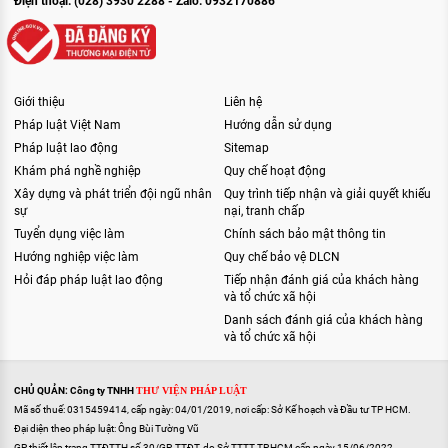
Điện thoại: (028) 3930 2288 - Zalo: 0932170886
Giới thiệu
Liên hệ
Pháp luật Việt Nam
Hướng dẫn sử dụng
Pháp luật lao động
Sitemap
Khám phá nghề nghiệp
Quy chế hoạt động
Xây dựng và phát triển đội ngũ nhân
Quy trình tiếp nhận và giải quyết khiếu
sự
nại, tranh chấp
Tuyển dụng việc làm
Chính sách bảo mật thông tin
Hướng nghiệp việc làm
Quy chế bảo vệ DLCN
Hỏi đáp pháp luật lao động
Tiếp nhận đánh giá của khách hàng
và tổ chức xã hội
Danh sách đánh giá của khách hàng
và tổ chức xã hội
CHỦ QUẢN: Công ty TNHH
THƯ VIỆN PHÁP LUẬT
Mã số thuế: 0315459414, cấp ngày: 04/01/2019, nơi cấp: Sở Kế hoạch và Đầu tư TP HCM.
Đại diện theo pháp luật: Ông Bùi Tường Vũ
GP thiết lập trang TTĐTTH số 30/GP-TTĐT, do Sở TTTT TP.HCM cấp ngày 15/06/2022.