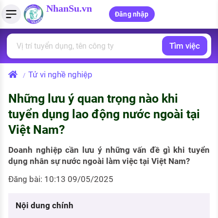
NhanSu.vn
Đăng nhập
Tìm việc
PHÁP LUẬT VIỆT NAM
Tìm việc làm
Quản lý CV
Tính lương Gross - Net
Văn bản pháp luật
Tử vi nghề nghiệp
/
Việc làm ngành luật
Tải CV lên
Tính thuế thu nhập cá nhân
Chính sách mới
Những lưu ý quan trọng nào khi
Việc làm lương cao
Tạo CV trực tuyến
Tính trợ cấp thất nghiệp
PHÁP LUẬT LAO ĐỘNG
tuyển dụng lao động nước ngoài tại
Lao động và tiền lương
Việc làm tốt nhất
Việt Nam?
MẪU CV THEO STYLE
Bảo hiểm và phúc lợi
CÔNG TY
Mẫu CV đơn giản
Doanh nghiệp cần lưu ý những vấn đề gì khi tuyển
dụng nhân sự nước ngoài làm việc tại Việt Nam?
Thuế thu nhập
Danh sách nhà tuyển dụng
Mẫu CV hiện đại
Đăng bài: 10:13 09/05/2025
Hồ sơ biểu mẫu
Nhà tuyển dụng hàng đầu
Nội dung chính
Chính sách lao động