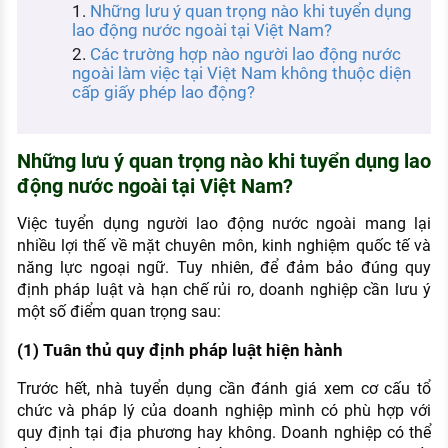
Những lưu ý quan trọng nào khi tuyển dụng
KHÁM PHÁ NGHỀ NGHIỆP
lao động nước ngoài tại Việt Nam?
Tử vi nghề nghiệp
Các trường hợp nào người lao động nước
ngoài làm việc tại Việt Nam không thuộc diện
cấp giấy phép lao động?
Kỹ năng nghề nghiệp
HƯỚNG NGHIỆP VIỆC LÀM
Những lưu ý quan trọng nào khi tuyển dụng lao
Đặc trưng từng nghề
động nước ngoài tại Việt Nam?
Xu hướng việc làm
Việc tuyển dụng người lao động nước ngoài mang lại
XÂY DỰNG VÀ PHÁT TRIỂN ĐỘI NGŨ
nhiều lợi thế về mặt chuyên môn, kinh nghiệm quốc tế và
NHÂN SỰ
năng lực ngoại ngữ. Tuy nhiên, để đảm bảo đúng quy
định pháp luật và hạn chế rủi ro, doanh nghiệp cần lưu ý
TUYỂN DỤNG VIỆC LÀM
một số điểm quan trọng sau:
(1) Tuân thủ quy định pháp luật hiện hành
Trước hết, nhà tuyển dụng cần đánh giá xem cơ cấu tổ
chức và pháp lý của doanh nghiệp mình có phù hợp với
quy định tại địa phương hay không. Doanh nghiệp có thể