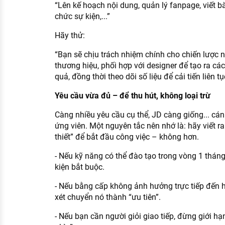
“Lên kế hoạch nội dung, quản lý fanpage, viết bài
chức sự kiện,...”
Hãy thử:
“Bạn sẽ chịu trách nhiệm chính cho chiến lược 
thương hiệu, phối hợp với designer để tạo ra các
quả, đồng thời theo dõi số liệu để cải tiến liên tụ
Yêu cầu vừa đủ – để thu hút, không loại trừ
Càng nhiều yêu cầu cụ thể, JD càng giống... c
ứng viên. Một nguyên tắc nên nhớ là: hãy viết r
thiết” để bắt đầu công việc – không hơn.
- Nếu kỹ năng có thể đào tạo trong vòng 1 thán
kiện bắt buộc.
- Nếu bằng cấp không ảnh hưởng trực tiếp đến h
xét chuyển nó thành “ưu tiên”.
- Nếu bạn cần người giỏi giao tiếp, đừng giới hạ