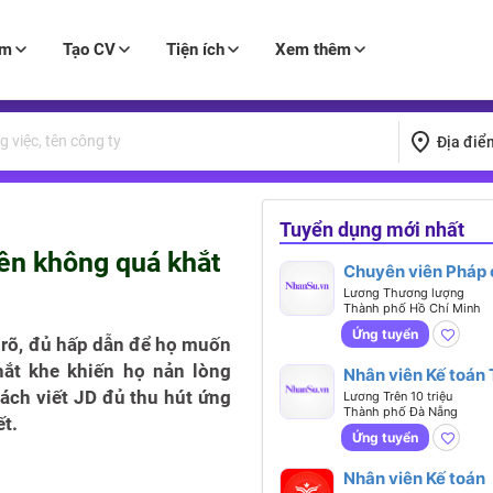
àm
Tạo CV
Tiện ích
Xem thêm
Địa điể
Tuyển dụng mới nhất
iên không quá khắt
Chuyên viên Pháp 
(Regulatory Affair
Lương Thương lượng
Thành phố Hồ Chí Minh
Executive)
Ứng tuyển
u rõ, đủ hấp dẫn để họ muốn
ắt khe khiến họ nản lòng
Nhân viên Kế toán
ách viết JD đủ thu hút ứng
Lương Trên 10 triệu
Thành phố Đà Nẵng
t.
Ứng tuyển
Nhân viên Kế toán