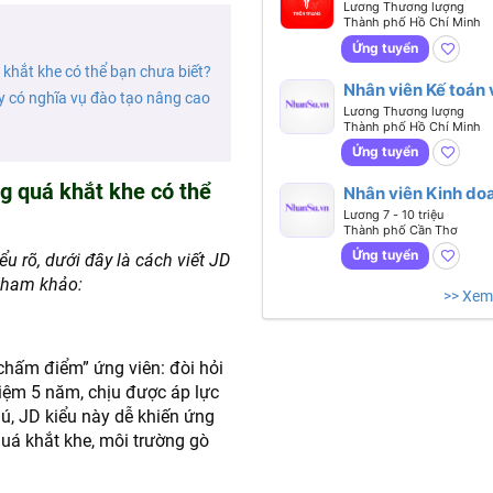
Lương Thương lượng
Thành phố Hồ Chí Minh
Ứng tuyển
 khắt khe có thể bạn chưa biết?
Nhân viên Kế toán 
ty có nghĩa vụ đào tạo nâng cao
Lương Thương lượng
Thành phố Hồ Chí Minh
Ứng tuyển
g quá khắt khe có thể
Nhân viên Kinh do
Pháp chế
Lương 7 - 10 triệu
Thành phố Cần Thơ
Ứng tuyển
ểu rõ, dưới đây là cách viết JD
 tham khảo:
>> Xem
chấm điểm” ứng viên: đòi hỏi
iệm 5 năm, chịu được áp lực
hú, JD kiểu này dễ khiến ứng
quá khắt khe, môi trường gò