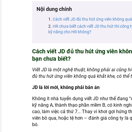
KHÁM PHÁ NGHỀ NGHIỆP
Nội dung chính
Tử vi nghề nghiệp
Cách viết JD đủ thu hút ứng viên không quá
HR chưa biết cách viết JD thu hút thì công 
Kỹ năng nghề nghiệp
kỹ năng cho HR không?
HƯỚNG NGHIỆP VIỆC LÀM
Đặc trưng từng nghề
Cách viết JD đủ thu hút ứng viên khôn
bạn chưa biết?
Xu hướng việc làm
Viết JD là một nghệ thuật, không phải ai cũng hi
XÂY DỰNG VÀ PHÁT TRIỂN ĐỘI NGŨ
đủ thu hút ứng viên không quá khắt khe, có thể
NHÂN SỰ
JD là lời mời, không phải bản án
TUYỂN DỤNG VIỆC LÀM
Không ít nhà tuyển dụng viết JD như thể đang “
kỹ năng A, thành thạo phần mềm B, có kinh ngh
cao, làm việc cả thứ 7… Thay vì khơi gợi hứng t
viên bỏ qua, hoặc tệ hơn – đánh giá công ty là 
bó.