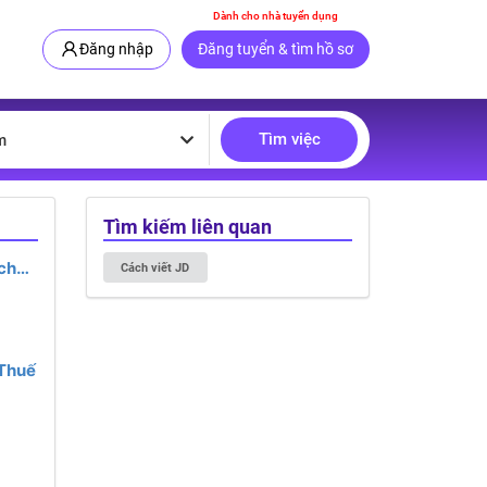
Dành cho nhà tuyển dụng
Đăng nhập
Đăng tuyển & tìm hồ sơ
Tìm việc
m
Tìm kiếm liên quan
chế
Cách viết JD
s
 Thuế