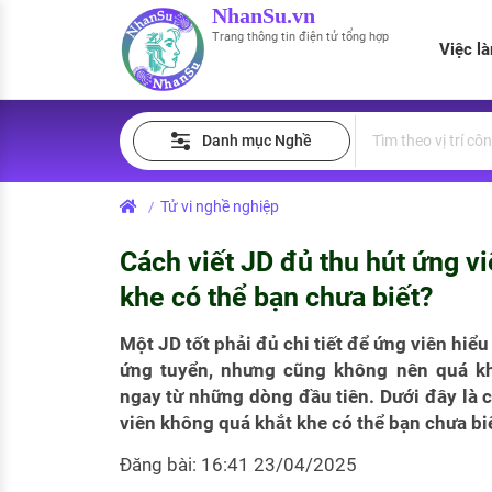
NhanSu.vn
Trang thông tin điện tử tổng hợp
Việc l
PHÁP LUẬT VIỆT NAM
Tìm việc làm
Quản lý CV
Tính lương Gross - Net
Danh mục Nghề
Văn bản pháp luật
Việc làm ngành luật
Tải CV lên
Tính thuế thu nhập cá nhân
Chính sách mới
Tử vi nghề nghiệp
/
Việc làm lương cao
Tạo CV trực tuyến
Tính trợ cấp thất nghiệp
PHÁP LUẬT LAO ĐỘNG
Cách viết JD đủ thu hút ứng v
Lao động và tiền lương
Việc làm tốt nhất
MẪU CV THEO STYLE
khe có thể bạn chưa biết?
Bảo hiểm và phúc lợi
CÔNG TY
Mẫu CV đơn giản
Một JD tốt phải đủ chi tiết để ứng viên hiể
ứng tuyển, nhưng cũng không nên quá kh
Thuế thu nhập
Danh sách nhà tuyển dụng
Mẫu CV hiện đại
ngay từ những dòng đầu tiên. Dưới đây là c
Hồ sơ biểu mẫu
viên không quá khắt khe có thể bạn chưa biế
Nhà tuyển dụng hàng đầu
Đăng bài: 16:41 23/04/2025
Chính sách lao động