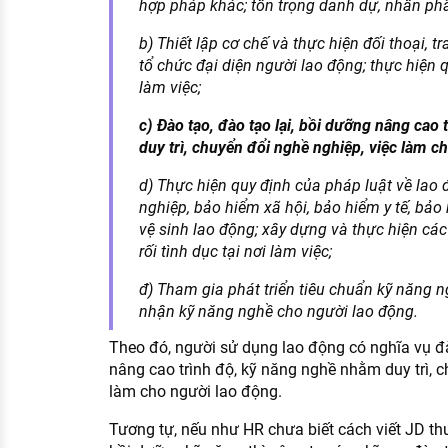
hợp pháp khác; tôn trọng danh dự, nhân ph
b) Thiết lập cơ chế và thực hiện đối thoại, t
tổ chức đại diện người lao động; thực hiện q
làm việc;
c) Đào tạo, đào tạo lại, bồi dưỡng nâng cao
duy trì, chuyển đổi nghề nghiệp, việc làm c
d) Thực hiện quy định của pháp luật về lao 
nghiệp, bảo hiểm xã hội, bảo hiểm y tế, bảo
vệ sinh lao động; xây dựng và thực hiện cá
rối tình dục tại nơi làm việc;
đ) Tham gia phát triển tiêu chuẩn kỹ năng n
nhận kỹ năng nghề cho người lao động.
Theo đó, người sử dụng lao động có nghĩa vụ đà
nâng cao trình độ, kỹ năng nghề nhằm duy trì, c
làm cho người lao động.
Tương tự, nếu như HR chưa biết cách viết JD th