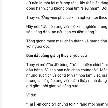
JD nên là một lời mời hợp tác. Hãy thể hiện rằ
đồng hành, chứ không phải tìm “siêu nhân”. Đổi 
Thay vì: “Ứng viên phải có kinh nghiệm tối thiểu
Hãy nói: “Ưu tiên ứng viên có kinh nghiệm trong 
sẵn sàng đào tạo nếu bạn có tiềm năng.”
Tông giọng mềm mại, chân thành và mang tính 
với người đọc.
Dẫn dắt bằng giá trị thay vì yêu cầu
Thay vì mở đầu JD bằng “Trách nhiệm chính” ha
đầu bằng “Vì sao bạn nên chọn chúng tôi”. Một 
nhưng súc tích về công ty, văn hóa làm việc, giá
tương lai sẽ giúp ứng viên cảm thấy mình đang 
gửi gắm thời gian và công sức.
Ví dụ:
“Tại [Tên công ty], chúng tôi tin rằng mỗi nhân