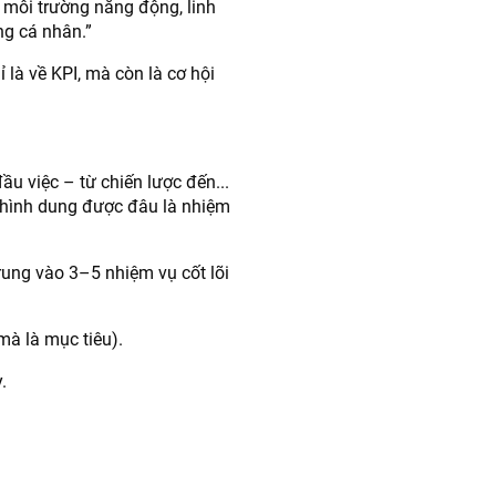
 môi trường năng động, linh
ng cá nhân.”
 là về KPI, mà còn là cơ hội
đầu việc – từ chiến lược đến...
ó hình dung được đâu là nhiệm
 trung vào 3–5 nhiệm vụ cốt lõi
à là mục tiêu).
.