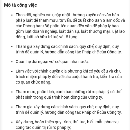
KHÁM PHÁ NGHỀ NGHIỆP
Mô tả công việc
Tử vi nghề nghiệp
Theo dõi, nghiên cứu, cập nhật thường xuyên các văn bản
pháp luật để tham mưu, tư vấn, đề xuất cho Ban Giám đốc và
các Phòng ban/Bộ phận liên quan đến vấn đề pháp lý bao
Kỹ năng nghề nghiệp
gồm luật doanh nghiệp, luật dân sự, luật thương mại, luật lao
HƯỚNG NGHIỆP VIỆC LÀM
động, luật sở hữu trí tuệ và tố tụng.
Tham gia xây dựng các chính sách, quy chế, quy định, quy
Đặc trưng từng nghề
trình để quản lý, hướng dẫn công tác Pháp chế của Công ty.
Xu hướng việc làm
Quan hệ đối ngoại với cơ quan nhà nước;
XÂY DỰNG VÀ PHÁT TRIỂN ĐỘI NGŨ
Làm việc với chính quyền địa phương khi có yêu cầu và chịu
NHÂN SỰ
trách nhiệm pháp lý đối với các cuộc thanh tra, kiểm tra của
cơ quan chức năng.
TUYỂN DỤNG VIỆC LÀM
Tham mưu, phân tích, cảnh báo những rủi ro pháp lý có thể
phát sinh trong quá trình hoạt động của Công ty.
Tham gia xây dựng các chính sách, quy chế, quy định, quy
trình để quản lý, hướng dẫn công tác Pháp chế của Công ty.
Xây dựng, hoàn thiện quy trình, thủ tục, biểu mẫu phục vụ
công tác quản trị rủi ro pháp lý;