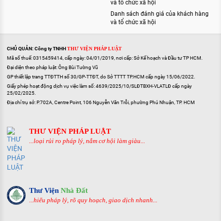
và tổ chức xã hội
Danh sách đánh giá của khách hàng
và tổ chức xã hội
CHỦ QUẢN: Công ty TNHH
THƯ VIỆN PHÁP LUẬT
Mã số thuế: 0315459414, cấp ngày: 04/01/2019, nơi cấp: Sở Kế hoạch và Đầu tư TP HCM.
Đại diện theo pháp luật: Ông Bùi Tường Vũ
GP thiết lập trang TTĐTTH số 30/GP-TTĐT, do Sở TTTT TP.HCM cấp ngày 15/06/2022.
Giấy phép hoạt động dịch vụ việc làm số: 4639/2025/10/SLĐTBXH-VLATLĐ cấp ngày
25/02/2025.
Địa chỉ trụ sở: P.702A, Centre Point, 106 Nguyễn Văn Trỗi, phường Phú Nhuận, TP. HCM
THƯ VIỆN PHÁP LUẬT
...loại rủi ro pháp lý, nắm cơ hội làm giàu...
Thư Viện
Nhà Đất
...hiểu pháp lý, rõ quy hoạch, giao dịch nhanh...