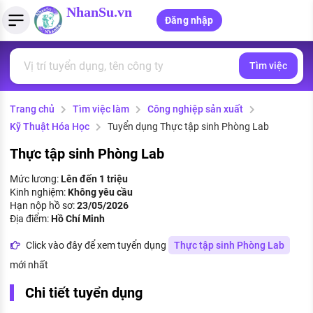
NhanSu.vn
Đăng nhập
Tìm việc
PHÁP LUẬT VIỆT NAM
Tìm việc làm
Quản lý CV
Tính lương Gross - Net
Văn bản pháp luật
Trang chủ
Tìm việc làm
Công nghiệp sản xuất
Việc làm ngành luật
Tải CV lên
Tính thuế thu nhập cá nhân
Chính sách mới
Kỹ Thuật Hóa Học
Tuyển dụng Thực tập sinh Phòng Lab
Việc làm lương cao
Tạo CV trực tuyến
Tính trợ cấp thất nghiệp
PHÁP LUẬT LAO ĐỘNG
Thực tập sinh Phòng Lab
Lao động và tiền lương
Việc làm tốt nhất
Mức lương:
Lên đến 1 triệu
MẪU CV THEO STYLE
Kinh nghiệm:
Không yêu cầu
Bảo hiểm và phúc lợi
Hạn nộp hồ sơ:
23/05/2026
CÔNG TY
Mẫu CV đơn giản
Địa điểm:
Hồ Chí Minh
Thuế thu nhập
Danh sách nhà tuyển dụng
Click vào đây để xem tuyển dụng
Thực tập sinh Phòng Lab
Mẫu CV hiện đại
mới nhất
Hồ sơ biểu mẫu
Nhà tuyển dụng hàng đầu
Chi tiết tuyển dụng
Chính sách lao động