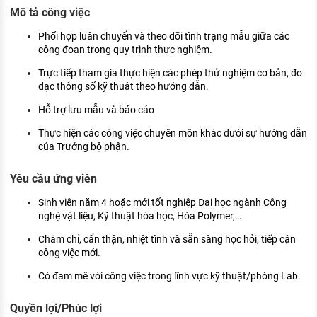
KHÁM PHÁ NGHỀ NGHIỆP
Mô tả công việc
Tử vi nghề nghiệp
Phối hợp luân chuyển và theo dõi tình trạng mẫu giữa các
công đoạn trong quy trình thực nghiệm.
Kỹ năng nghề nghiệp
Trực tiếp tham gia thực hiện các phép thử nghiệm cơ bản, đo
đạc thông số kỹ thuật theo hướng dẫn.
HƯỚNG NGHIỆP VIỆC LÀM
Hỗ trợ lưu mẫu và báo cáo
Đặc trưng từng nghề
Thực hiện các công việc chuyên môn khác dưới sự hướng dẫn
Xu hướng việc làm
của Trưởng bộ phận.
XÂY DỰNG VÀ PHÁT TRIỂN ĐỘI NGŨ
Yêu cầu ứng viên
NHÂN SỰ
Sinh viên năm 4 hoặc mới tốt nghiệp Đại học ngành Công
TUYỂN DỤNG VIỆC LÀM
nghệ vật liệu, Kỹ thuật hóa học, Hóa Polymer,…
Chăm chỉ, cẩn thận, nhiệt tình và sẵn sàng học hỏi, tiếp cận
công việc mới.
Có đam mê với công việc trong lĩnh vực kỹ thuật/phòng Lab.
Quyền lợi/Phúc lợi