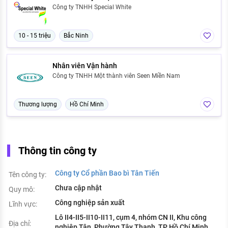
Công ty TNHH Special White
10 - 15 triệu
Bắc Ninh
Nhân viên Vận hành
Công ty TNHH Một thành viên Seen Miền Nam
Thương lượng
Hồ Chí Minh
Thông tin công ty
Công ty Cổ phần Bao bì Tân Tiến
Tên công ty:
Chưa cập nhật
Quy mô:
Công nghiệp sản xuất
Lĩnh vực:
Lô II4-II5-II10-II11, cụm 4, nhóm CN II, Khu công
Địa chỉ:
nghiệp Tân, Phường Tây Thạnh, TP Hồ Chí Minh