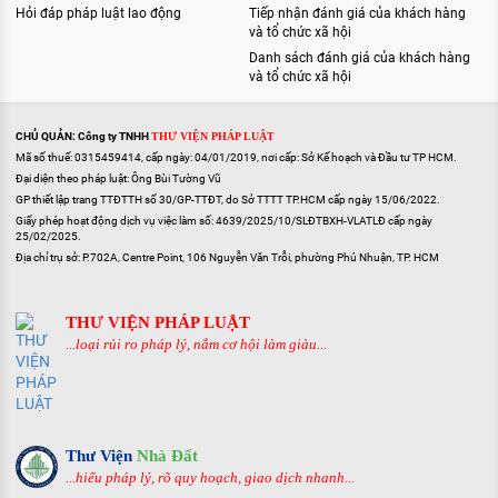
Hỏi đáp pháp luật lao động
Tiếp nhận đánh giá của khách hàng
và tổ chức xã hội
Danh sách đánh giá của khách hàng
và tổ chức xã hội
CHỦ QUẢN: Công ty TNHH
THƯ VIỆN PHÁP LUẬT
Mã số thuế: 0315459414, cấp ngày: 04/01/2019, nơi cấp: Sở Kế hoạch và Đầu tư TP HCM.
Đại diện theo pháp luật: Ông Bùi Tường Vũ
GP thiết lập trang TTĐTTH số 30/GP-TTĐT, do Sở TTTT TP.HCM cấp ngày 15/06/2022.
Giấy phép hoạt động dịch vụ việc làm số: 4639/2025/10/SLĐTBXH-VLATLĐ cấp ngày
25/02/2025.
Địa chỉ trụ sở: P.702A, Centre Point, 106 Nguyễn Văn Trỗi, phường Phú Nhuận, TP. HCM
THƯ VIỆN PHÁP LUẬT
...loại rủi ro pháp lý, nắm cơ hội làm giàu...
Thư Viện
Nhà Đất
...hiểu pháp lý, rõ quy hoạch, giao dịch nhanh...