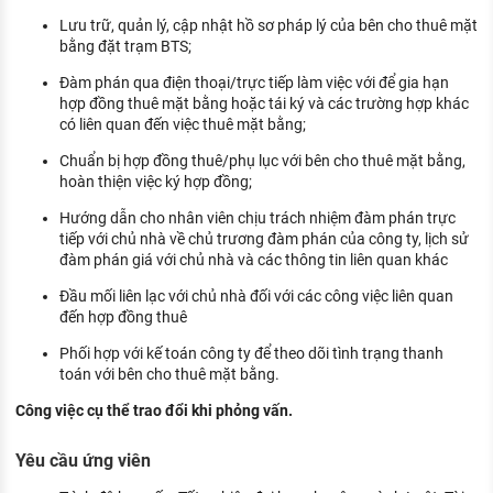
KHÁM PHÁ NGHỀ NGHIỆP
Lưu trữ, quản lý, cập nhật hồ sơ pháp lý của bên cho thuê mặt
bằng đặt trạm BTS;
Tử vi nghề nghiệp
Đàm phán qua điện thoại/trực tiếp làm việc với để gia hạn
Kỹ năng nghề nghiệp
hợp đồng thuê mặt bằng hoặc tái ký và các trường hợp khác
có liên quan đến việc thuê mặt bằng;
HƯỚNG NGHIỆP VIỆC LÀM
Chuẩn bị hợp đồng thuê/phụ lục với bên cho thuê mặt bằng,
Đặc trưng từng nghề
hoàn thiện việc ký hợp đồng;
Hướng dẫn cho nhân viên chịu trách nhiệm đàm phán trực
Xu hướng việc làm
tiếp với chủ nhà về chủ trương đàm phán của công ty, lịch sử
đàm phán giá với chủ nhà và các thông tin liên quan khác
XÂY DỰNG VÀ PHÁT TRIỂN ĐỘI NGŨ
NHÂN SỰ
Đầu mối liên lạc với chủ nhà đối với các công việc liên quan
đến hợp đồng thuê
TUYỂN DỤNG VIỆC LÀM
Phối hợp với kế toán công ty để theo dõi tình trạng thanh
toán với bên cho thuê mặt bằng.
Công việc cụ thể trao đổi khi phỏng vấn.
Yêu cầu ứng viên