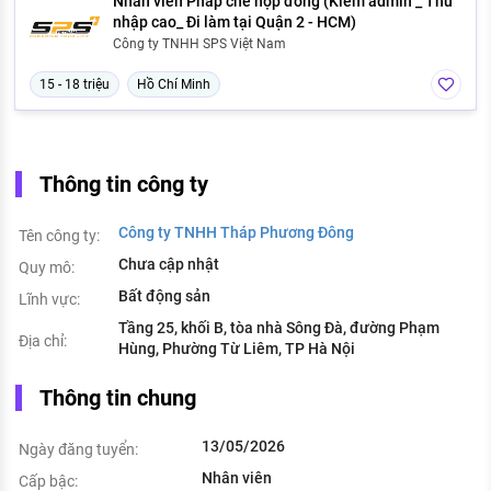
Nhân viên Pháp chế hợp đồng (Kiêm admin _ Thu
nhập cao_ Đi làm tại Quận 2 - HCM)
Công ty TNHH SPS Việt Nam
15 - 18 triệu
Hồ Chí Minh
Thông tin công ty
Công ty TNHH Tháp Phương Đông
Tên công ty:
Chưa cập nhật
Quy mô:
Bất động sản
Lĩnh vực:
Tầng 25, khối B, tòa nhà Sông Đà, đường Phạm
Địa chỉ:
Hùng, Phường Từ Liêm, TP Hà Nội
Thông tin chung
13/05/2026
Ngày đăng tuyển:
Nhân viên
Cấp bậc: