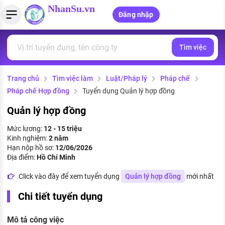
NhanSu.vn
Đăng nhập
Tìm việc
PHÁP LUẬT VIỆT NAM
Tìm việc làm
Quản lý CV
Tính lương Gross - Net
Văn bản pháp luật
Trang chủ
Tìm việc làm
Luật/Pháp lý
Pháp chế
Việc làm ngành luật
Tải CV lên
Tính thuế thu nhập cá nhân
Chính sách mới
Pháp chế Hợp đồng
Tuyển dụng Quản lý hợp đồng
Việc làm lương cao
Tạo CV trực tuyến
Tính trợ cấp thất nghiệp
PHÁP LUẬT LAO ĐỘNG
Quản lý hợp đồng
Lao động và tiền lương
Việc làm tốt nhất
Mức lương:
12 - 15 triệu
MẪU CV THEO STYLE
Kinh nghiệm:
2 năm
Bảo hiểm và phúc lợi
Hạn nộp hồ sơ:
12/06/2026
CÔNG TY
Mẫu CV đơn giản
Địa điểm:
Hồ Chí Minh
Thuế thu nhập
Danh sách nhà tuyển dụng
Click vào đây để xem tuyển dụng
Quản lý hợp đồng
mới nhất
Mẫu CV hiện đại
Hồ sơ biểu mẫu
Chi tiết tuyển dụng
Nhà tuyển dụng hàng đầu
Chính sách lao động
Mô tả công việc