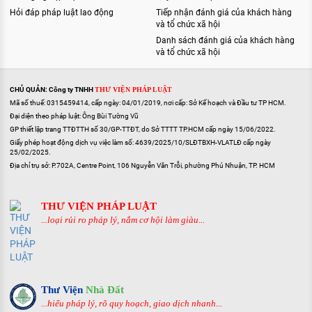
Hỏi đáp pháp luật lao động
Tiếp nhận đánh giá của khách hàng
và tổ chức xã hội
Danh sách đánh giá của khách hàng
và tổ chức xã hội
CHỦ QUẢN: Công ty TNHH
THƯ VIỆN PHÁP LUẬT
Mã số thuế: 0315459414, cấp ngày: 04/01/2019, nơi cấp: Sở Kế hoạch và Đầu tư TP HCM.
Đại diện theo pháp luật: Ông Bùi Tường Vũ
GP thiết lập trang TTĐTTH số 30/GP-TTĐT, do Sở TTTT TP.HCM cấp ngày 15/06/2022.
Giấy phép hoạt động dịch vụ việc làm số: 4639/2025/10/SLĐTBXH-VLATLĐ cấp ngày
25/02/2025.
Địa chỉ trụ sở: P.702A, Centre Point, 106 Nguyễn Văn Trỗi, phường Phú Nhuận, TP. HCM
THƯ VIỆN PHÁP LUẬT
...loại rủi ro pháp lý, nắm cơ hội làm giàu...
Thư Viện
Nhà Đất
...hiểu pháp lý, rõ quy hoạch, giao dịch nhanh...