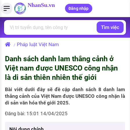
NhanSu.vn
Đăng nhập
Tìm việc
PHÁP LUẬT VIỆT NAM
Tìm việc làm
Quản lý CV
Tính lương Gross - Net
Văn bản pháp luật
Pháp luật Việt Nam
/
Việc làm ngành luật
Tải CV lên
Tính thuế thu nhập cá nhân
Chính sách mới
Danh sách danh lam thắng cảnh ở
Việc làm lương cao
Tạo CV trực tuyến
Tính trợ cấp thất nghiệp
PHÁP LUẬT LAO ĐỘNG
Việt nam được UNESCO công nhận
Lao động và tiền lương
Việc làm tốt nhất
là di sản thiên nhiên thế giới
MẪU CV THEO STYLE
Bảo hiểm và phúc lợi
CÔNG TY
Mẫu CV đơn giản
Bài viết dưới đây sẽ đề cập danh sách 8 danh lam
thắng cảnh của Việt Nam được UNESCO công nhận là
Thuế thu nhập
Danh sách nhà tuyển dụng
di sản văn hóa thế giới 2025.
Mẫu CV hiện đại
Hồ sơ biểu mẫu
Đăng bài: 15:01 14/04/2025
Nhà tuyển dụng hàng đầu
Chính sách lao động
Nội dung chính