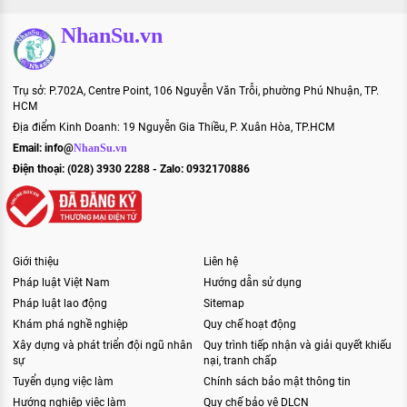
NhanSu.vn
Trụ sở: P.702A, Centre Point, 106 Nguyễn Văn Trỗi, phường Phú Nhuận, TP.
HCM
Địa điểm Kinh Doanh: 19 Nguyễn Gia Thiều, P. Xuân Hòa, TP.HCM
Email:
info@
NhanSu.vn
Điện thoại: (028) 3930 2288 - Zalo: 0932170886
Giới thiệu
Liên hệ
Pháp luật Việt Nam
Hướng dẫn sử dụng
Pháp luật lao động
Sitemap
Khám phá nghề nghiệp
Quy chế hoạt động
Xây dựng và phát triển đội ngũ nhân
Quy trình tiếp nhận và giải quyết khiếu
sự
nại, tranh chấp
Tuyển dụng việc làm
Chính sách bảo mật thông tin
Hướng nghiệp việc làm
Quy chế bảo vệ DLCN