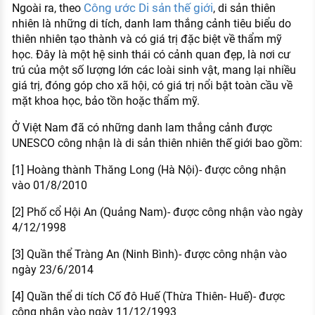
Công ước Di sản thế giới
Ngoài ra, theo
, di sản thiên
nhiên là những di tích, danh lam thắng cảnh tiêu biểu do
thiên nhiên tạo thành và có giá trị đặc biệt về thẩm mỹ
học. Đây là một hệ sinh thái có cảnh quan đẹp, là nơi cư
trú của một số lượng lớn các loài sinh vật, mang lại nhiều
giá trị, đóng góp cho xã hội, có giá trị nổi bật toàn cầu về
mặt khoa học, bảo tồn hoặc thẩm mỹ.
Ở Việt Nam đã có những danh lam thắng cảnh được
UNESCO công nhận là di sản thiên nhiên thế giới bao gồm:
[1] Hoàng thành Thăng Long (Hà Nội)- được công nhận
vào 01/8/2010
[2] Phố cổ Hội An (Quảng Nam)- được công nhận vào ngày
4/12/1998
[3] Quần thể Tràng An (Ninh Bình)- được công nhận vào
ngày 23/6/2014
[4] Quần thể di tích Cố đô Huế (Thừa Thiên- Huế)- được
công nhận vào ngày 11/12/1993