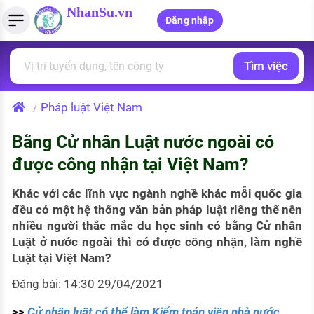
NhanSu.vn
Đăng nhập
Tìm việc
PHÁP LUẬT VIỆT NAM
Tìm việc làm
Quản lý CV
Tính lương Gross - Net
Văn bản pháp luật
Pháp luật Việt Nam
/
Việc làm ngành luật
Tải CV lên
Tính thuế thu nhập cá nhân
Chính sách mới
Bằng Cử nhân Luật nước ngoài có
Việc làm lương cao
Tạo CV trực tuyến
Tính trợ cấp thất nghiệp
PHÁP LUẬT LAO ĐỘNG
được công nhận tại Việt Nam?
Lao động và tiền lương
Việc làm tốt nhất
MẪU CV THEO STYLE
Khác với các lĩnh vực ngành nghề khác mỗi quốc gia
Bảo hiểm và phúc lợi
đều có một hệ thống văn bản pháp luật riêng thế nên
CÔNG TY
Mẫu CV đơn giản
nhiều người thắc mắc du học sinh có bằng Cử nhân
Thuế thu nhập
Luật ở nước ngoài thì có được công nhận, làm nghề
Danh sách nhà tuyển dụng
Mẫu CV hiện đại
Luật tại Việt Nam?
Hồ sơ biểu mẫu
Nhà tuyển dụng hàng đầu
Đăng bài: 14:30 29/04/2021
Chính sách lao động
>>
Cử nhân luật có thể làm Kiểm toán viên nhà nước