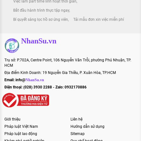
Việc làm part time linh hoạt thời gian
Bắt đầu hành trình thực tập ngay
Bí quyết sàng lọc hồ sơ ứng viên
Tải mẫu đơn xin việc miễn phí
NhanSu.vn
Trụ sở: P.702A, Centre Point, 106 Nguyễn Văn Trỗi, phường Phú Nhuận, TP.
HCM
Địa điểm Kinh Doanh: 19 Nguyễn Gia Thiều, P. Xuân Hòa, TP.HCM
Email:
info@
NhanSu.vn
Điện thoại: (028) 3930 2288 - Zalo: 0932170886
Giới thiệu
Liên hệ
Pháp luật Việt Nam
Hướng dẫn sử dụng
Pháp luật lao động
Sitemap