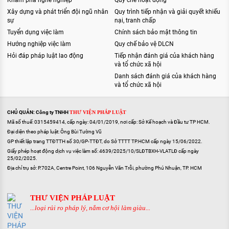
Khám phá nghề nghiệp
Quy chế hoạt động
Xây dựng và phát triển đội ngũ nhân
Quy trình tiếp nhận và giải quyết khiếu
sự
nại, tranh chấp
Tuyển dụng việc làm
Chính sách bảo mật thông tin
Hướng nghiệp việc làm
Quy chế bảo vệ DLCN
Hỏi đáp pháp luật lao động
Tiếp nhận đánh giá của khách hàng
và tổ chức xã hội
Danh sách đánh giá của khách hàng
và tổ chức xã hội
CHỦ QUẢN: Công ty TNHH
THƯ VIỆN PHÁP LUẬT
Mã số thuế: 0315459414, cấp ngày: 04/01/2019, nơi cấp: Sở Kế hoạch và Đầu tư TP HCM.
Đại diện theo pháp luật: Ông Bùi Tường Vũ
GP thiết lập trang TTĐTTH số 30/GP-TTĐT, do Sở TTTT TP.HCM cấp ngày 15/06/2022.
Giấy phép hoạt động dịch vụ việc làm số: 4639/2025/10/SLĐTBXH-VLATLĐ cấp ngày
25/02/2025.
Địa chỉ trụ sở: P.702A, Centre Point, 106 Nguyễn Văn Trỗi, phường Phú Nhuận, TP. HCM
THƯ VIỆN PHÁP LUẬT
...loại rủi ro pháp lý, nắm cơ hội làm giàu...