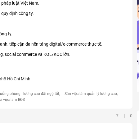
 pháp luật Việt Nam.
o quy định công ty.
ng ty.
hanh, tiếp cận đa nền tảng digital/e-commerce thực tế.
ing, social commerce và KOL/KOC lớn.
phố Hồ Chí Minh
rưởng phòng - lương cao đãi ngộ tốt
Săn việc làm quản lý lương cao
ới việc làm BĐS
7 | 0