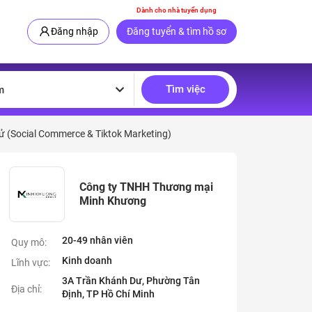
Dành cho nhà tuyển dụng
Đăng nhập
Đăng tuyển & tìm hồ sơ
Tìm việc
m
 (Social Commerce & Tiktok Marketing)
Công ty TNHH Thương mại
Minh Khương
20-49 nhân viên
Quy mô:
Kinh doanh
Lĩnh vực:
3A Trần Khánh Dư, Phường Tân
Địa chỉ:
Định, TP Hồ Chí Minh