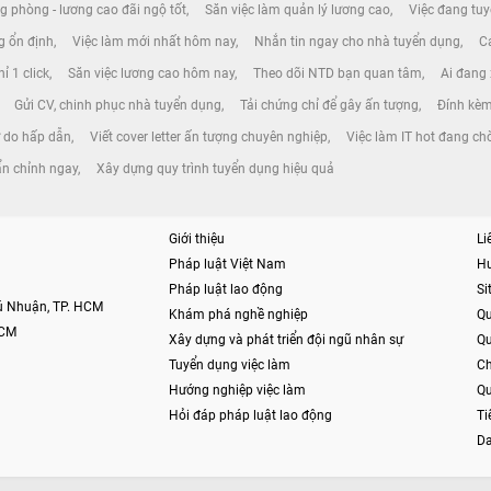
g phòng - lương cao đãi ngộ tốt
Săn việc làm quản lý lương cao
Việc đang tuy
ng ổn định
Việc làm mới nhất hôm nay
Nhắn tin ngay cho nhà tuyển dụng
Cá
ỉ 1 click
Săn việc lương cao hôm nay
Theo dõi NTD bạn quan tâm
Ai đang
Gửi CV, chinh phục nhà tuyển dụng
Tải chứng chỉ để gây ấn tượng
Đính kèm
ự do hấp dẫn
Viết cover letter ấn tượng chuyên nghiệp
Việc làm IT hot đang ch
ẩn chỉnh ngay
Xây dựng quy trình tuyển dụng hiệu quả
Giới thiệu
Li
Pháp luật Việt Nam
H
Pháp luật lao động
S
hú Nhuận, TP. HCM
Khám phá nghề nghiệp
Qu
HCM
Xây dựng và phát triển đội ngũ nhân sự
Qu
Tuyển dụng việc làm
Ch
Hướng nghiệp việc làm
Qu
Hỏi đáp pháp luật lao động
Ti
Da