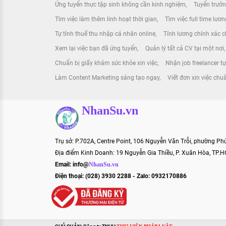
Ứng tuyển thực tập sinh không cần kinh nghiệm
Tuyển trưởn
Tìm việc làm thêm linh hoạt thời gian
Tìm việc full time lươ
Tự tính thuế thu nhập cá nhân online
Tính lương chính xác ch
Xem lại việc bạn đã ứng tuyển
Quản lý tất cả CV tại một nơi
Chuẩn bị giấy khám sức khỏe xin việc
Nhận job freelancer t
Làm Content Marketing sáng tạo ngay
Viết đơn xin việc chu
NhanSu.vn
Trụ sở: P.702A, Centre Point, 106 Nguyễn Văn Trỗi, phường P
Địa điểm Kinh Doanh: 19 Nguyễn Gia Thiều, P. Xuân Hòa, TP.
Email:
info@
NhanSu.vn
Điện thoại: (028) 3930 2288 - Zalo: 0932170886