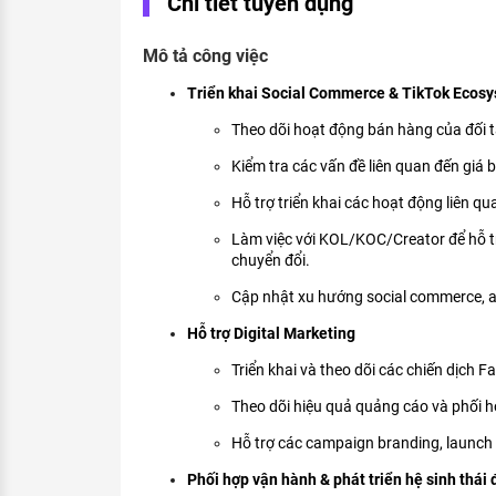
Chi tiết tuyển dụng
KHÁM PHÁ NGHỀ NGHIỆP
Tử vi nghề nghiệp
Mô tả công việc
Triển khai Social Commerce & TikTok Ecos
Kỹ năng nghề nghiệp
Theo dõi hoạt động bán hàng của đối t
HƯỚNG NGHIỆP VIỆC LÀM
Kiểm tra các vấn đề liên quan đến giá 
Đặc trưng từng nghề
Hỗ trợ triển khai các hoạt động liên q
Xu hướng việc làm
Làm việc với KOL/KOC/Creator để hỗ trợ
chuyển đổi.
XÂY DỰNG VÀ PHÁT TRIỂN ĐỘI NGŨ
NHÂN SỰ
Cập nhật xu hướng social commerce, af
TUYỂN DỤNG VIỆC LÀM
Hỗ trợ Digital Marketing
Triển khai và theo dõi các chiến dịch 
Theo dõi hiệu quả quảng cáo và phối hợ
Hỗ trợ các campaign branding, launch
Phối hợp vận hành & phát triển hệ sinh thái 