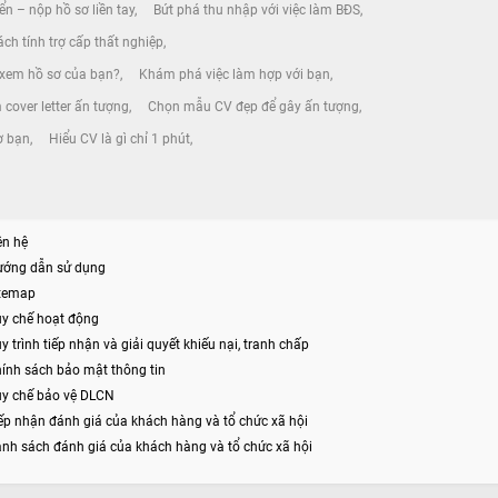
ển – nộp hồ sơ liền tay
Bứt phá thu nhập với việc làm BĐS
ch tính trợ cấp thất nghiệp
 xem hồ sơ của bạn?
Khám phá việc làm hợp với bạn
 cover letter ấn tượng
Chọn mẫu CV đẹp để gây ấn tượng
ờ bạn
Hiểu CV là gì chỉ 1 phút
ên hệ
ướng dẫn sử dụng
itemap
y chế hoạt động
y trình tiếp nhận và giải quyết khiếu nại, tranh chấp
ính sách bảo mật thông tin
y chế bảo vệ DLCN
ếp nhận đánh giá của khách hàng và tổ chức xã hội
nh sách đánh giá của khách hàng và tổ chức xã hội