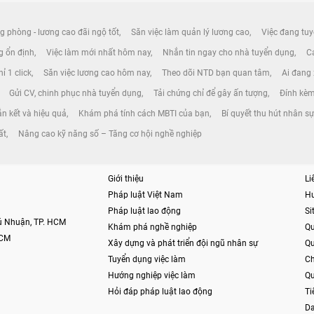
g phòng - lương cao đãi ngộ tốt
Săn việc làm quản lý lương cao
Việc đang tuy
ng ổn định
Việc làm mới nhất hôm nay
Nhắn tin ngay cho nhà tuyển dụng
Cá
ỉ 1 click
Săn việc lương cao hôm nay
Theo dõi NTD bạn quan tâm
Ai đang
Gửi CV, chinh phục nhà tuyển dụng
Tải chứng chỉ để gây ấn tượng
Đính kèm
n kết và hiệu quả
Khám phá tính cách MBTI của bạn
Bí quyết thu hút nhân sự
ất
Nâng cao kỹ năng số – Tăng cơ hội nghề nghiệp
Giới thiệu
Li
Pháp luật Việt Nam
H
Pháp luật lao động
S
hú Nhuận, TP. HCM
Khám phá nghề nghiệp
Qu
HCM
Xây dựng và phát triển đội ngũ nhân sự
Qu
Tuyển dụng việc làm
Ch
Hướng nghiệp việc làm
Qu
Hỏi đáp pháp luật lao động
Ti
Da