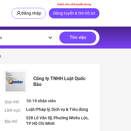
Dành cho nhà tuyển dụng
Đăng nhập
Đăng tuyển & tìm hồ sơ
Tìm việc
m
n
Công ty TNHH Luật Quốc
Bảo
10-19 nhân viên
Quy mô:
Luật/Pháp lý, Dịch vụ & Tiêu dùng
Lĩnh vực:
528 Lê Văn Sỹ, Phường Nhiêu Lộc,
Địa chỉ:
TP Hồ Chí Minh