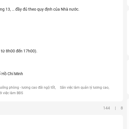
áng 13, … đầy đủ theo quy định của Nhà nước.
h từ 8h00 đến 17h00).
 Hồ Chí Minh
rưởng phòng - lương cao đãi ngộ tốt
Săn việc làm quản lý lương cao
ới việc làm BĐS
144 | 8