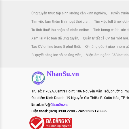
Ứng tuyển thực tập sinh không cần kinh nghiệm
Tuyển trưởn
Tìm việc làm thêm linh hoạt thời gian
Tìm việc full time lươ
Tự tính thuế thu nhập cá nhân online
Tính lương chính xác ch
Xem lại việc bạn đã ứng tuyển
Quản lý tất cả CV tại một nơi
Tạo CV online trong 5 phút thôi
Kỹ năng góp ý giúp nhóm gắ
Bí quyết sàng lọc hồ sơ ứng viên
Việc làm ngành F&B hot nh
NhanSu.vn
Trụ sở: P.702A, Centre Point, 106 Nguyễn Văn Trỗi, phường P
Địa điểm Kinh Doanh: 19 Nguyễn Gia Thiều, P. Xuân Hòa, TP.
Email:
info@
NhanSu.vn
Điện thoại: (028) 3930 2288 - Zalo: 0932170886