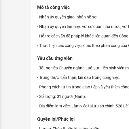
KHÁM PHÁ NGHỀ NGHIỆP
Mô tả công việc
Tử vi nghề nghiệp
- Nhận ủy quyền giao- nhận hồ sơ.
- Nhận ủy quyền làm việc với cơ quan nhà nước, vớ
Kỹ năng nghề nghiệp
- Hỗ trợ các vấn đề pháp lý khác liên quan đến Công 
HƯỚNG NGHIỆP VIỆC LÀM
- Thực hiện các công việc khác theo phân công của 
Đặc trưng từng nghề
Yêu cầu ứng viên
Xu hướng việc làm
- Tốt nghiệp Chuyên ngành Luật, ưu tiên sinh viên mớ
XÂY DỰNG VÀ PHÁT TRIỂN ĐỘI NGŨ
NHÂN SỰ
- Trung thực, cẩn thận, kín đáo trong công việc.
TUYỂN DỤNG VIỆC LÀM
- Phong cách tự tin trong giao tiếp và yêu thích côn
- Số lượng: 01 người (Nam).
- Địa điểm làm việc: Làm việc tại trụ sở chính 528 
Quyền lợi/Phúc lợi
- Lương: Thỏa thuận khi phỏng vấn.