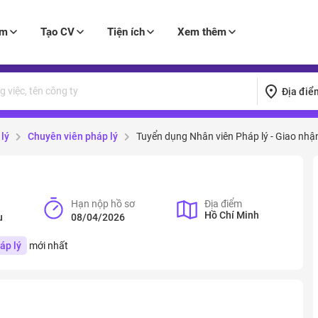
àm
Tạo CV
Tiện ích
Xem thêm
Địa điể
lý
Chuyên viên pháp lý
Tuyển dụng Nhân viên Pháp lý - Giao nhậ
Hạn nộp hồ sơ
Địa điểm
Hồ Chí Minh
u
08/04/2026
áp lý
mới nhất