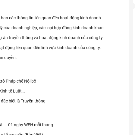
ban các thông tin liên quan đến hoạt động kinh doanh
 lý của doanh nghiệp, các loại hợp đồng kinh doanh khác
 dự án truyền thông và hoạt động kinh doanh của công ty.
oạt động liên quan đến lĩnh vực kinh doanh của công ty.
ản quyền.
 trò Pháp chế Nội bộ
inh tế Luật,..
 đặc biệt là Truyền thông
hật + 01 ngày WFH mỗi tháng
 y tế cao cấp (Bảo Việt)