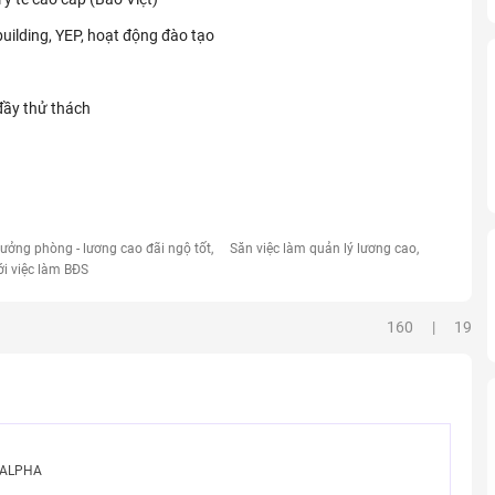
building, YEP, hoạt động đào tạo
đầy thử thách
rưởng phòng - lương cao đãi ngộ tốt
Săn việc làm quản lý lương cao
ới việc làm BĐS
160 | 19
n ALPHA