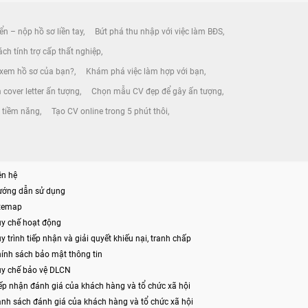
ển – nộp hồ sơ liền tay
Bứt phá thu nhập với việc làm BĐS
ch tính trợ cấp thất nghiệp
 xem hồ sơ của bạn?
Khám phá việc làm hợp với bạn
 cover letter ấn tượng
Chọn mẫu CV đẹp để gây ấn tượng
 tiềm năng
Tạo CV online trong 5 phút thôi
ên hệ
ướng dẫn sử dụng
itemap
y chế hoạt động
y trình tiếp nhận và giải quyết khiếu nại, tranh chấp
ính sách bảo mật thông tin
y chế bảo vệ DLCN
ếp nhận đánh giá của khách hàng và tổ chức xã hội
nh sách đánh giá của khách hàng và tổ chức xã hội