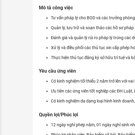
KHÁM PHÁ NGHỀ NGHIỆP
Mô tả công việc
Tử vi nghề nghiệp
Tư vấn pháp lý cho BOD và các trưởng phòng 
Quản lý, lưu trữ và soạn thảo các hồ sơ pháp
Kỹ năng nghề nghiệp
Đánh giá và quản lý rủi ro pháp lý trong các
HƯỚNG NGHIỆP VIỆC LÀM
Xử lý và điều phối các thủ tục xin cấp phép h
Đặc trưng từng nghề
Thực hiện thủ tục đăng ký sở hữu trí tuệ và b
Xu hướng việc làm
Yêu cầu ứng viên
XÂY DỰNG VÀ PHÁT TRIỂN ĐỘI NGŨ
NHÂN SỰ
Có kinh nghiệm tối thiểu 2 năm trở lên với vai
TUYỂN DỤNG VIỆC LÀM
Ưu tiên các ứng viên tốt nghiệp các ĐH Luật, K
Có kinh nghiệm da dạng loại hình kinh doanh,
Quyền lợi/Phúc lợi
12 ngày nghỉ phép năm, 01 ngày nghỉ sinh n
Phúc lợi nhân viên: Bảo hiểm xã hội, Bảo hiểm