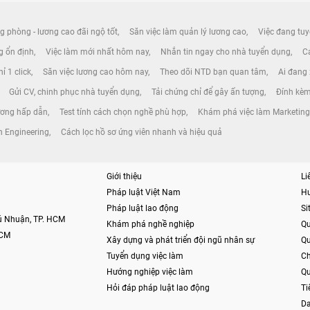
g phòng - lương cao đãi ngộ tốt
Săn việc làm quản lý lương cao
Việc đang tuy
ng ổn định
Việc làm mới nhất hôm nay
Nhắn tin ngay cho nhà tuyển dụng
Cá
ỉ 1 click
Săn việc lương cao hôm nay
Theo dõi NTD bạn quan tâm
Ai đang
Gửi CV, chinh phục nhà tuyển dụng
Tải chứng chỉ để gây ấn tượng
Đính kèm
ương hấp dẫn
Test tính cách chọn nghề phù hợp
Khám phá việc làm Marketing
 Engineering
Cách lọc hồ sơ ứng viên nhanh và hiệu quả
Giới thiệu
Li
Pháp luật Việt Nam
H
Pháp luật lao động
S
hú Nhuận, TP. HCM
Khám phá nghề nghiệp
Qu
HCM
Xây dựng và phát triển đội ngũ nhân sự
Qu
Tuyển dụng việc làm
Ch
Hướng nghiệp việc làm
Qu
Hỏi đáp pháp luật lao động
Ti
Da