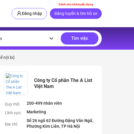
Dành cho nhà tuyển dụng
Đăng nhập
Đăng tuyển & tìm hồ sơ
Tìm việc
m
ế nội bộ
Công ty Cổ phần The A List
Việt Nam
200-499 nhân viên
Quy mô:
Marketing
Lĩnh vực:
Số 26 ngõ 62 Đường Đặng Văn Ngữ,
Địa chỉ:
Phường Kim Liên, TP Hà Nội