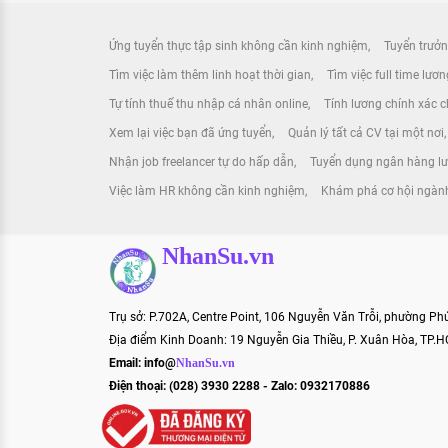
Ứng tuyển thực tập sinh không cần kinh nghiệm
Tuyển trưởn
Tìm việc làm thêm linh hoạt thời gian
Tìm việc full time lươ
Tự tính thuế thu nhập cá nhân online
Tính lương chính xác ch
Xem lại việc bạn đã ứng tuyển
Quản lý tất cả CV tại một nơi
Nhận job freelancer tự do hấp dẫn
Tuyển dụng ngân hàng l
Việc làm HR không cần kinh nghiệm
Khám phá cơ hội ngành
NhanSu.vn
Trụ sở: P.702A, Centre Point, 106 Nguyễn Văn Trỗi, phường P
Địa điểm Kinh Doanh: 19 Nguyễn Gia Thiều, P. Xuân Hòa, TP.
Email:
info@
NhanSu.vn
Điện thoại: (028) 3930 2288 - Zalo: 0932170886