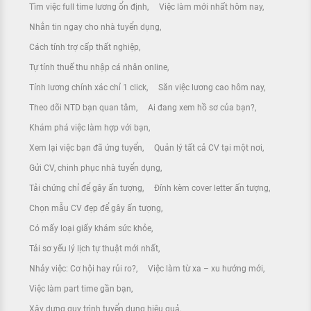
Tìm việc full time lương ổn định
Việc làm mới nhất hôm nay
Nhắn tin ngay cho nhà tuyển dụng
Cách tính trợ cấp thất nghiệp
Tự tính thuế thu nhập cá nhân online
Tính lương chính xác chỉ 1 click
Săn việc lương cao hôm nay
Theo dõi NTD bạn quan tâm
Ai đang xem hồ sơ của bạn?
Khám phá việc làm hợp với bạn
Xem lại việc bạn đã ứng tuyển
Quản lý tất cả CV tại một nơi
Gửi CV, chinh phục nhà tuyển dụng
Tải chứng chỉ để gây ấn tượng
Đính kèm cover letter ấn tượng
Chọn mẫu CV đẹp để gây ấn tượng
Có mấy loại giấy khám sức khỏe
Tải sơ yếu lý lịch tự thuật mới nhất
Nhảy việc: Cơ hội hay rủi ro?
Việc làm từ xa – xu hướng mới
Việc làm part time gần bạn
Xây dựng quy trình tuyển dụng hiệu quả