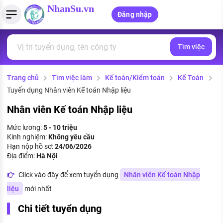
NhanSu.vn
Đăng nhập
Tìm việc
PHÁP LUẬT VIỆT NAM
Tìm việc làm
Quản lý CV
Tính lương Gross - Net
Văn bản pháp luật
Trang chủ
Tìm việc làm
Kế toán/Kiểm toán
Kế Toán
Việc làm ngành luật
Tải CV lên
Tính thuế thu nhập cá nhân
Chính sách mới
Tuyển dụng Nhân viên Kế toán Nhập liệu
Việc làm lương cao
Tạo CV trực tuyến
Tính trợ cấp thất nghiệp
PHÁP LUẬT LAO ĐỘNG
Nhân viên Kế toán Nhập liệu
Lao động và tiền lương
Việc làm tốt nhất
Mức lương:
5 - 10 triệu
MẪU CV THEO STYLE
Kinh nghiệm:
Không yêu cầu
Bảo hiểm và phúc lợi
Hạn nộp hồ sơ:
24/06/2026
CÔNG TY
Mẫu CV đơn giản
Địa điểm:
Hà Nội
Thuế thu nhập
Danh sách nhà tuyển dụng
Click vào đây để xem tuyển dụng
Nhân viên Kế toán Nhập
Mẫu CV hiện đại
liệu
mới nhất
Hồ sơ biểu mẫu
Nhà tuyển dụng hàng đầu
Chi tiết tuyển dụng
Chính sách lao động