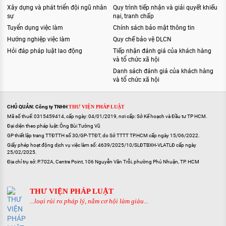
Xây dựng và phát triển đội ngũ nhân
Quy trình tiếp nhận và giải quyết khiếu
sự
nại, tranh chấp
Tuyển dụng việc làm
Chính sách bảo mật thông tin
Hướng nghiệp việc làm
Quy chế bảo vệ DLCN
Hỏi đáp pháp luật lao động
Tiếp nhận đánh giá của khách hàng
và tổ chức xã hội
Danh sách đánh giá của khách hàng
và tổ chức xã hội
CHỦ QUẢN: Công ty TNHH
THƯ VIỆN PHÁP LUẬT
Mã số thuế: 0315459414, cấp ngày: 04/01/2019, nơi cấp: Sở Kế hoạch và Đầu tư TP HCM.
Đại diện theo pháp luật: Ông Bùi Tường Vũ
GP thiết lập trang TTĐTTH số 30/GP-TTĐT, do Sở TTTT TP.HCM cấp ngày 15/06/2022.
Giấy phép hoạt động dịch vụ việc làm số: 4639/2025/10/SLĐTBXH-VLATLĐ cấp ngày
25/02/2025.
Địa chỉ trụ sở: P.702A, Centre Point, 106 Nguyễn Văn Trỗi, phường Phú Nhuận, TP. HCM
THƯ VIỆN PHÁP LUẬT
...loại rủi ro pháp lý, nắm cơ hội làm giàu...