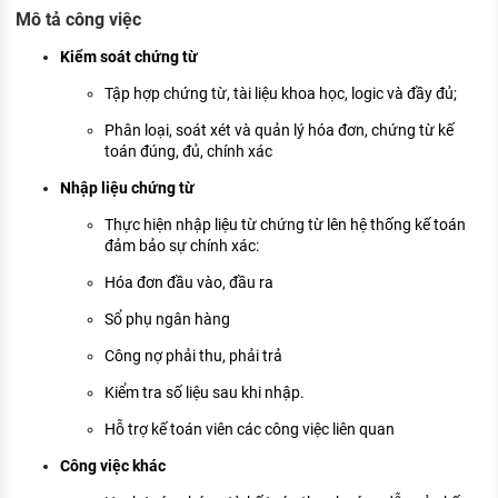
KHÁM PHÁ NGHỀ NGHIỆP
Mô tả công việc
Tử vi nghề nghiệp
Kiểm soát chứng từ
Tập hợp chứng từ, tài liệu khoa học, logic và đầy đủ;
Kỹ năng nghề nghiệp
Phân loại, soát xét và quản lý hóa đơn, chứng từ kế
HƯỚNG NGHIỆP VIỆC LÀM
toán đúng, đủ, chính xác
Đặc trưng từng nghề
Nhập liệu chứng từ
Thực hiện nhập liệu từ chứng từ lên hệ thống kế toán
Xu hướng việc làm
đảm bảo sự chính xác:
XÂY DỰNG VÀ PHÁT TRIỂN ĐỘI NGŨ
Hóa đơn đầu vào, đầu ra
NHÂN SỰ
Sổ phụ ngân hàng
TUYỂN DỤNG VIỆC LÀM
Công nợ phải thu, phải trả
Kiểm tra số liệu sau khi nhập.
Hỗ trợ kế toán viên các công việc liên quan
Công việc khác