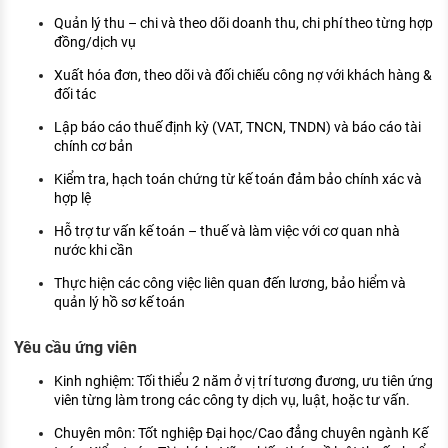
KHÁM PHÁ NGHỀ NGHIỆP
Quản lý thu – chi và theo dõi doanh thu, chi phí theo từng hợp
đồng/dịch vụ
Tử vi nghề nghiệp
Xuất hóa đơn, theo dõi và đối chiếu công nợ với khách hàng &
Kỹ năng nghề nghiệp
đối tác
HƯỚNG NGHIỆP VIỆC LÀM
Lập báo cáo thuế định kỳ (VAT, TNCN, TNDN) và báo cáo tài
chính cơ bản
Đặc trưng từng nghề
Kiểm tra, hạch toán chứng từ kế toán đảm bảo chính xác và
hợp lệ
Xu hướng việc làm
Hỗ trợ tư vấn kế toán – thuế và làm việc với cơ quan nhà
XÂY DỰNG VÀ PHÁT TRIỂN ĐỘI NGŨ
nước khi cần
NHÂN SỰ
Thực hiện các công việc liên quan đến lương, bảo hiểm và
TUYỂN DỤNG VIỆC LÀM
quản lý hồ sơ kế toán
Yêu cầu ứng viên
Kinh nghiệm: Tối thiểu 2 năm ở vị trí tương đương, ưu tiên ứng
viên từng làm trong các công ty dịch vụ, luật, hoặc tư vấn.
Chuyên môn: Tốt nghiệp Đại học/Cao đẳng chuyên ngành Kế