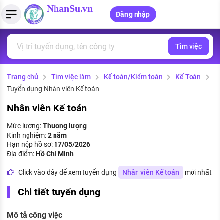
NhanSu.vn
Đăng nhập
Tìm việc
PHÁP LUẬT VIỆT NAM
Tìm việc làm
Quản lý CV
Tính lương Gross - Net
Văn bản pháp luật
Trang chủ
Tìm việc làm
Kế toán/Kiểm toán
Kế Toán
Việc làm ngành luật
Tải CV lên
Tính thuế thu nhập cá nhân
Chính sách mới
Tuyển dụng Nhân viên Kế toán
Việc làm lương cao
Tạo CV trực tuyến
Tính trợ cấp thất nghiệp
PHÁP LUẬT LAO ĐỘNG
Nhân viên Kế toán
Lao động và tiền lương
Việc làm tốt nhất
Mức lương:
Thương lượng
MẪU CV THEO STYLE
Kinh nghiệm:
2 năm
Bảo hiểm và phúc lợi
Hạn nộp hồ sơ:
17/05/2026
CÔNG TY
Mẫu CV đơn giản
Địa điểm:
Hồ Chí Minh
Thuế thu nhập
Danh sách nhà tuyển dụng
Click vào đây để xem tuyển dụng
Nhân viên Kế toán
mới nhất
Mẫu CV hiện đại
Hồ sơ biểu mẫu
Chi tiết tuyển dụng
Nhà tuyển dụng hàng đầu
Chính sách lao động
Mô tả công việc