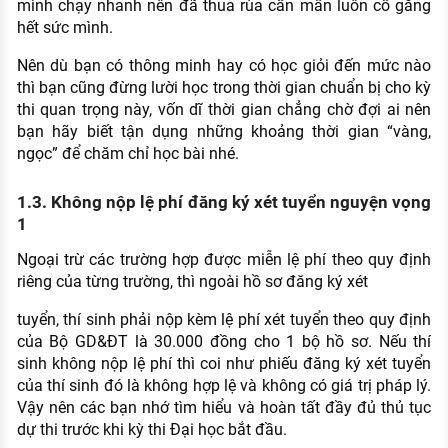
mình chạy nhanh nên đã thua rùa cần mẫn luôn cố gắng
hết sức mình.
Nên dù bạn có thông minh hay có học giỏi đến mức nào
thì bạn cũng đừng lười học trong thời gian chuẩn bị cho kỳ
thi quan trọng này, vốn dĩ thời gian chẳng chờ đợi ai nên
bạn hãy biết tận dụng những khoảng thời gian “vàng,
ngọc” để chăm chỉ học bài nhé.
1.3. Không nộp lệ phí đăng ký xét tuyển nguyện vọng
1
Ngoại trừ các trường hợp được miễn lệ phí theo quy định
riêng của từng trường, thì ngoài hồ sơ đăng ký xét
tuyển, thí sinh phải nộp kèm lệ phí xét tuyển theo quy định
của Bộ GD&ĐT là 30.000 đồng cho 1 bộ hồ sơ. Nếu thí
sinh không nộp lệ phí thì coi như phiếu đăng ký xét tuyển
của thí sinh đó là không hợp lệ và không có giá trị pháp lý.
Vậy nên các bạn nhớ tìm hiểu và hoàn tất đầy đủ thủ tục
dự thi trước khi kỳ thi Đại học bắt đầu.