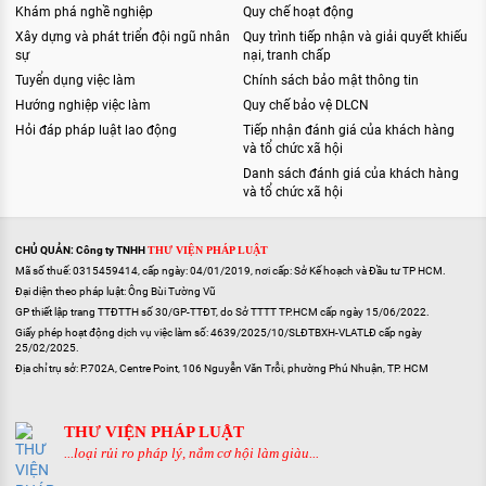
Khám phá nghề nghiệp
Quy chế hoạt động
Xây dựng và phát triển đội ngũ nhân
Quy trình tiếp nhận và giải quyết khiếu
sự
nại, tranh chấp
Tuyển dụng việc làm
Chính sách bảo mật thông tin
Hướng nghiệp việc làm
Quy chế bảo vệ DLCN
Hỏi đáp pháp luật lao động
Tiếp nhận đánh giá của khách hàng
và tổ chức xã hội
Danh sách đánh giá của khách hàng
và tổ chức xã hội
CHỦ QUẢN: Công ty TNHH
THƯ VIỆN PHÁP LUẬT
Mã số thuế: 0315459414, cấp ngày: 04/01/2019, nơi cấp: Sở Kế hoạch và Đầu tư TP HCM.
Đại diện theo pháp luật: Ông Bùi Tường Vũ
GP thiết lập trang TTĐTTH số 30/GP-TTĐT, do Sở TTTT TP.HCM cấp ngày 15/06/2022.
Giấy phép hoạt động dịch vụ việc làm số: 4639/2025/10/SLĐTBXH-VLATLĐ cấp ngày
25/02/2025.
Địa chỉ trụ sở: P.702A, Centre Point, 106 Nguyễn Văn Trỗi, phường Phú Nhuận, TP. HCM
THƯ VIỆN PHÁP LUẬT
...loại rủi ro pháp lý, nắm cơ hội làm giàu...