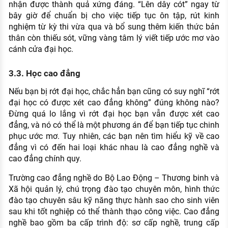
nhận được thành quả xứng đáng. “Lên dây cót” ngay từ
bây giờ để chuẩn bị cho việc tiếp tục ôn tập, rút kinh
nghiệm từ kỳ thi vừa qua và bổ sung thêm kiến thức bản
thân còn thiếu sót, vững vàng tâm lý viết tiếp ước mơ vào
cánh cửa đại học.
3.3. Học cao đẳng
Nếu bạn bị rớt đại học, chắc hẳn bạn cũng có suy nghĩ “rớt
đại học có được xét cao đẳng không” đúng không nào?
Đừng quá lo lắng vì rớt đại học bạn vẫn được xét cao
đẳng, và nó có thể là một phương án để bạn tiếp tục chinh
phục ước mơ. Tuy nhiên, các bạn nên tìm hiểu kỹ về cao
đẳng vì có đến hai loại khác nhau là cao đẳng nghề và
cao đẳng chính quy.
Trường cao đẳng nghề do Bộ Lao Động – Thương binh và
Xã hội quản lý, chú trọng đào tạo chuyên môn, hình thức
đào tạo chuyên sâu kỹ năng thực hành sao cho sinh viên
sau khi tốt nghiệp có thể thành thạo công việc. Cao đẳng
nghề bao gồm ba cấp trình độ: sơ cấp nghề, trung cấp