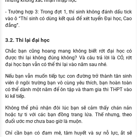
nhưng không xác nhận nhập học
- Trường hợp 3: Trong đợt 1, thí sinh không đánh dấu tick
vào ô “Thí sinh có dùng kết quả để xét tuyển Đại học, Cao
đẳng”.
3.2. Thi lại đại học
Chắc bạn cũng hoang mang không biết rớt đại học có
được thi lại không đúng không? Và câu trả lời là CÓ, rớt
đại học bạn vẫn có thể thi lại vào năm sau nhé.
Nếu bạn vẫn muốn tiếp tục con đường trở thành tân sinh
viên ở ngôi trường bạn vô cùng yêu thích, bạn hoàn toàn
có thể dành một năm để ôn tập và tham gia thi THPT vào
kì kế tiếp.
Không thể phủ nhận đôi lúc bạn sẽ cảm thấy chán nản
hoặc tự ti với các bạn đồng trang lứa. Thế nhưng, theo
đuổi ước mơ chưa bao giờ là muộn.
Chỉ cần bạn có đam mê, tâm huyết và sự nỗ lực, ắt sẽ