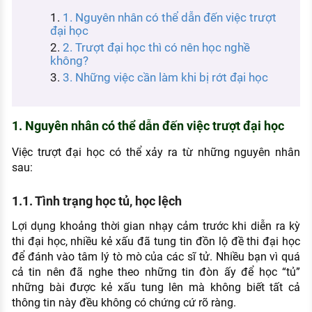
KHÁM PHÁ NGHỀ NGHIỆP
1. Nguyên nhân có thể dẫn đến việc trượt
đại học
Tử vi nghề nghiệp
2. Trượt đại học thì có nên học nghề
không?
Kỹ năng nghề nghiệp
3. Những việc cần làm khi bị rớt đại học
HƯỚNG NGHIỆP VIỆC LÀM
Đặc trưng từng nghề
1. Nguyên nhân có thể dẫn đến việc trượt đại học
Xu hướng việc làm
Việc trượt đại học có thể xảy ra từ những nguyên nhân
sau:
XÂY DỰNG VÀ PHÁT TRIỂN ĐỘI NGŨ
NHÂN SỰ
1.1. Tình trạng học tủ, học lệch
TUYỂN DỤNG VIỆC LÀM
Lợi dụng khoảng thời gian nhạy cảm trước khi diễn ra kỳ
thi đại học, nhiều kẻ xấu đã tung tin đồn lộ đề thi đại học
để đánh vào tâm lý tò mò của các sĩ tử. Nhiều bạn vì quá
cả tin nên đã nghe theo những tin đòn ấy để học “tủ”
những bài được kẻ xấu tung lên mà không biết tất cả
thông tin này đều không có chứng cứ rõ ràng.