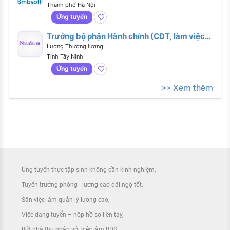
Thành phố Hà Nội
Ứng tuyển
Trưởng bộ phận Hành chính (CĐT, làm việc
tại Long An, có xe đưa đón tại HCM)
Lương Thương lượng
Tỉnh Tây Ninh
Ứng tuyển
>> Xem thêm
Ứng tuyển thực tập sinh không cần kinh nghiệm
Tuyển trưởng phòng - lương cao đãi ngộ tốt
Săn việc làm quản lý lương cao
Việc đang tuyển – nộp hồ sơ liền tay
Bứt phá thu nhập với việc làm BĐS