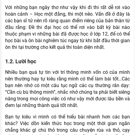
Với những bạn ngây thơ như vậy khi đi thi rất dễ rơi vào
hoàn cảnh – Học một đằng, thi một nẻo. Vấn đề ở đây là
các bạn sĩ tử nên rõ ràng quan điểm riêng của bản thân từ
đầu rằng: Đề thi đại học có thể rơi vào bất kỳ bài nào
thuộc phạm vi những bài đã được học ở lớp 12, để có thể
học bài và ôn bài nghiêm túc ngay từ khi bắt đầu thời gian
ôn thi tại trường cho kết quả thi toàn diện nhất.
1.2. Lười học
Nhiều bạn quá tự tin với trí thông minh vốn có của mình
nên thường hay tự kiêu rằng mình có thể làm bài tốt…Các
bạn nên nhớ có một câu tục ngữ các cụ thường răn dạy:
“Cần cù bù thông minh”, nhắc nhở chúng ta phải biết siêng
năng trong mọi công việc có như vậy mới được lâu bền và
đem lại những thành quả tốt nhất.
Bạn tự kiêu vì mình có thể hiểu bài nhanh hơn các bạn
khác? Việc dồn kiến thức học trong một thời gian ngắn
chẳng khác gì chú thỏ trong câu chuyện rùa và thỏ, cạy