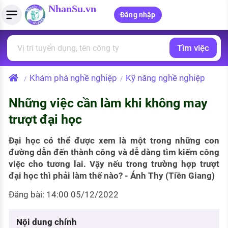
NhanSu.vn
Đăng nhập
Tìm việc
PHÁP LUẬT VIỆT NAM
Tìm việc làm
Quản lý CV
Tính lương Gross - Net
Văn bản pháp luật
Khám phá nghề nghiệp
Kỹ năng nghề nghiệp
/
/
Việc làm ngành luật
Tải CV lên
Tính thuế thu nhập cá nhân
Chính sách mới
Những việc cần làm khi không may
Việc làm lương cao
Tạo CV trực tuyến
Tính trợ cấp thất nghiệp
PHÁP LUẬT LAO ĐỘNG
trượt đại học
Lao động và tiền lương
Việc làm tốt nhất
MẪU CV THEO STYLE
Đại học có thể được xem là một trong những con
Bảo hiểm và phúc lợi
đường dẫn đến thành công và dễ dàng tìm kiếm công
CÔNG TY
Mẫu CV đơn giản
việc cho tương lai. Vậy nếu trong trường hợp trượt
Thuế thu nhập
đại học thì phải làm thế nào? - Ánh Thy (Tiền Giang)
Danh sách nhà tuyển dụng
Mẫu CV hiện đại
Đăng bài: 14:00 05/12/2022
Hồ sơ biểu mẫu
Nhà tuyển dụng hàng đầu
Chính sách lao động
Nội dung chính