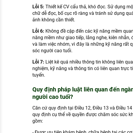
Lỗi 5:
Thiết kế CV cẩu thả, khó đọc. Sử dụng mộ
chữ dễ đọc, bố cục rõ ràng và tránh sử dụng qu
ảnh không cần thiết.
Lỗi 6:
Không đề cập đến các kỹ năng mềm quan
năng mềm như giao tiếp, lắng nghe, kiên nhẫn, 
và làm việc nhóm, vì đây là những kỹ năng rất
sóc người cao tuổi.
Lỗi 7:
Liệt kê quá nhiều thông tin không liên qu
nghiệm, kỹ năng và thông tin có liên quan trực t
tuyển.
Quy định pháp luật liên quan đến ng
người cao tuổi?
Căn cứ quy định tại Điều 12, Điều 13 và Điều 1
quy định cụ thể về quyền được chăm sóc sức kh
gồm:
- Được ưu tiên khám bệnh, chữa bệnh tại các cơ 