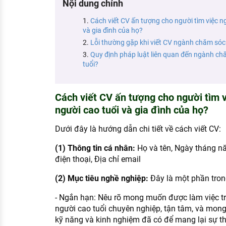
Nội dung chính
KHÁM PHÁ NGHỀ NGHIỆP
Cách viết CV ấn tượng cho người tìm việc 
Tử vi nghề nghiệp
và gia đình của họ?
Lỗi thường gặp khi viết CV ngành chăm sóc 
Kỹ năng nghề nghiệp
Quy định pháp luật liên quan đến ngành ch
HƯỚNG NGHIỆP VIỆC LÀM
tuổi?
Đặc trưng từng nghề
Cách viết CV ấn tượng cho người tìm 
Xu hướng việc làm
người cao tuổi và gia đình của họ?
XÂY DỰNG VÀ PHÁT TRIỂN ĐỘI NGŨ
Dưới đây là hướng dẫn chi tiết về cách viết CV:
NHÂN SỰ
(1) Thông tin cá nhân:
Họ và tên, Ngày tháng năm
TUYỂN DỤNG VIỆC LÀM
điện thoại, Địa chỉ email
(2) Mục tiêu nghề nghiệp:
Đây là một phần trong
- Ngắn hạn: Nêu rõ mong muốn được làm việc t
người cao tuổi chuyên nghiệp, tận tâm, và mo
kỹ năng và kinh nghiệm đã có để mang lại sự t