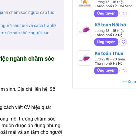
nhân sự Tổng hợp 
Lương 12 - 15 triệu
Thành phố Hồ Chí Minh
ngành chăm sóc người cao tuổi
Ứng tuyển
Kế toán Nội bộ
người cao tuổi và cách tránh?
Lương 12 - 15 triệu
ăm sóc sức khỏe người cao
Thành phố Hà Nội
Ứng tuyển
Kế toán Thuế
việc ngành chăm sóc
Lương 18 - 20 triệu
Thành phố Hà Nội
Ứng tuyển
>> Xem
 sinh, Địa chỉ liên hệ, Số
 cách viết CV hiệu quả:
rong môi trường chăm sóc
ng muốn được áp dụng những
hoải mái và an tâm cho người