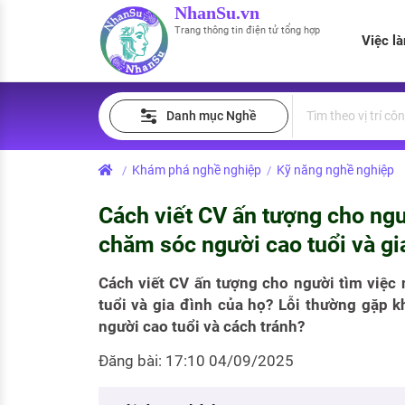
NhanSu.vn
Trang thông tin điện tử tổng hợp
Việc l
PHÁP LUẬT VIỆT NAM
Tìm việc làm
Quản lý CV
Tính lương Gross - Net
Danh mục Nghề
Văn bản pháp luật
Việc làm ngành luật
Tải CV lên
Tính thuế thu nhập cá nhân
Chính sách mới
Khám phá nghề nghiệp
Kỹ năng nghề nghiệp
/
/
Việc làm lương cao
Tạo CV trực tuyến
Tính trợ cấp thất nghiệp
PHÁP LUẬT LAO ĐỘNG
Cách viết CV ấn tượng cho ngư
Lao động và tiền lương
Việc làm tốt nhất
MẪU CV THEO STYLE
chăm sóc người cao tuổi và gi
Bảo hiểm và phúc lợi
CÔNG TY
Mẫu CV đơn giản
Cách viết CV ấn tượng cho người tìm việc
tuổi và gia đình của họ? Lỗi thường gặp 
Thuế thu nhập
Danh sách nhà tuyển dụng
Mẫu CV hiện đại
người cao tuổi và cách tránh?
Hồ sơ biểu mẫu
Đăng bài: 17:10 04/09/2025
Nhà tuyển dụng hàng đầu
Chính sách lao động