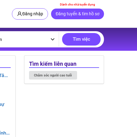
Dành cho nhà tuyển dụng
Đăng nhập
Đăng tuyển & tìm hồ sơ
Tìm việc
m
Tìm kiếm liên quan
 Tây
Chăm sóc người cao tuổi
sự
ính