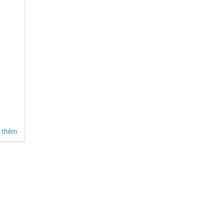
(HR)
 thêm