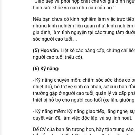
"Giao tiếp và phối hợp chặt chẽ với gia đình ngư
hình sức khỏe và các nhu cầu của họ."
Nếu bạn chưa có kinh nghiệm làm việc trực tiếp
những kinh nghiệm liên quan như: kinh nghiệm 
gia đình, làm tình nguyện tại các trung tâm dư
sóc người cao tuổi,...
(5) Học vấn:
Liệt kê các bằng cấp, chứng chỉ l
người cao tuổi (nếu có).
(6) Kỹ năng:
- Kỹ năng chuyên môn: chăm sóc sức khỏe cơ bản
nhiệt độ), hỗ trợ vệ sinh cá nhân, sơ cứu ban đầ
thường gặp ở người cao tuổi, quản lý và cấp phá
thiết bị hỗ trợ cho người cao tuổi (xe lăn, giường 
- Kỹ năng mềm: Kỹ năng giao tiếp, lắng nghe, sự 
quyết vấn đề, làm việc độc lập, và sự linh hoạt.
Để CV của bạn ấn tượng hơn, hãy tập trung vào 