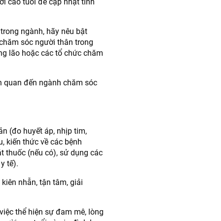
ời cao tuổi để cập nhật tình
 trong ngành, hãy nêu bật
chăm sóc người thân trong
ỡng lão hoặc các tổ chức chăm
iên quan đến ngành chăm sóc
 (đo huyết áp, nhịp tim,
u, kiến thức về các bệnh
t thuốc (nếu có), sử dụng các
y tế).
kiên nhẫn, tận tâm, giải
việc thể hiện sự đam mê, lòng