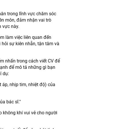
hân trong lĩnh vực chăm sóc
yên môn, đảm nhận vai trò
h vực này.
ệm làm việc liên quan đến
 hỏi sự kiên nhẫn, tận tâm và
m nhấn trong cách viết CV để
mạnh để mô tả những gì bạn
í dụ:
 áp, nhịp tim, nhiệt độ) của
ủa bác sĩ."
ạo không khí vui vẻ cho người