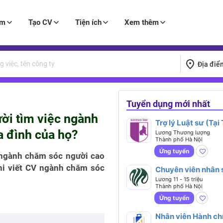
àm
Tạo CV
Tiện ích
Xem thêm
Địa điể
Tuyển dụng mới nhất
ời tìm việc ngành
Trợ lý Luật sư (Tại
a đình của họ?
Hồ, Hà Nội)
Lương Thương lượng
Thành phố Hà Nội
Ứng tuyển
 ngành chăm sóc người cao
khi viết CV ngành chăm sóc
Chuyên viên nhân 
Lương 11 - 15 triệu
Thành phố Hà Nội
Ứng tuyển
Nhân viên Hành ch