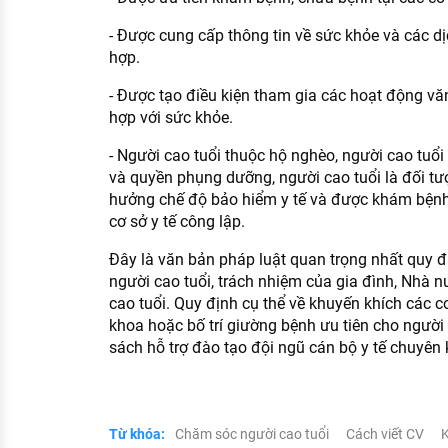
- Được cung cấp thông tin về sức khỏe và các 
hợp.
- Được tạo điều kiện tham gia các hoạt động văn
hợp với sức khỏe.
- Người cao tuổi thuộc hộ nghèo, người cao tuổ
và quyền phụng dưỡng, người cao tuổi là đối tư
hưởng chế độ bảo hiểm y tế và được khám bệnh,
cơ sở y tế công lập.
Đây là văn bản pháp luật quan trọng nhất quy đ
người cao tuổi, trách nhiệm của gia đình, Nhà n
cao tuổi. Quy định cụ thể về khuyến khích các cơ
khoa hoặc bố trí giường bệnh ưu tiên cho người
sách hỗ trợ đào tạo đội ngũ cán bộ y tế chuyên 
Từ khóa:
Chăm sóc người cao tuổi
Cách viết CV
K