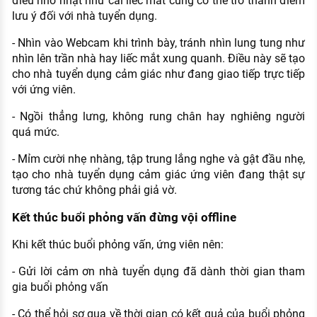
điều nhỏ nhặt như cái liếc mắt cũng có thể trở thành điểm
lưu ý đối với nhà tuyển dụng.
- Nhìn vào Webcam khi trình bày, tránh nhìn lung tung như
nhìn lên trần nhà hay liếc mắt xung quanh. Điều này sẽ tạo
cho nhà tuyển dụng cảm giác như đang giao tiếp trực tiếp
với ứng viên.
- Ngồi thẳng lưng, không rung chân hay nghiêng người
quá mức.
- Mỉm cười nhẹ nhàng, tập trung lắng nghe và gật đầu nhẹ,
tạo cho nhà tuyển dụng cảm giác ứng viên đang thật sự
tương tác chứ không phải giả vờ.
Kết thúc buổi phỏng vấn đừng vội offline
Khi kết thúc buổi phỏng vấn, ứng viên nên:
- Gửi lời cảm ơn nhà tuyển dụng đã dành thời gian tham
gia buổi phỏng vấn
- Có thể hỏi sơ qua về thời gian có kết quả của buổi phỏng