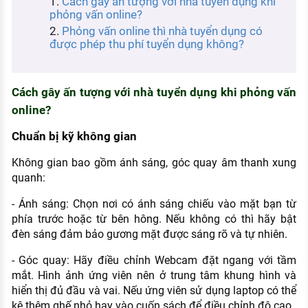
Cách gây ấn tượng với nhà tuyển dụng khi
KHÁM PHÁ NGHỀ NGHIỆP
phỏng vấn online?
Phỏng vấn online thì nhà tuyển dụng có
Tử vi nghề nghiệp
được phép thu phí tuyển dụng không?
Kỹ năng nghề nghiệp
HƯỚNG NGHIỆP VIỆC LÀM
Cách gây ấn tượng với nhà tuyển dụng khi phỏng vấn
online?
Đặc trưng từng nghề
Chuẩn bị kỹ không gian
Xu hướng việc làm
Không gian bao gồm ánh sáng, góc quay âm thanh xung
XÂY DỰNG VÀ PHÁT TRIỂN ĐỘI NGŨ
quanh:
NHÂN SỰ
- Ánh sáng: Chọn nơi có ánh sáng chiếu vào mặt bạn từ
TUYỂN DỤNG VIỆC LÀM
phía trước hoặc từ bên hông. Nếu không có thì hãy bật
đèn sáng đảm bảo gương mặt được sáng rõ và tự nhiên.
- Góc quay: Hãy điều chỉnh Webcam đặt ngang với tầm
mắt. Hình ảnh ứng viên nên ở trung tâm khung hình và
hiển thị đủ đầu và vai. Nếu ứng viên sử dụng laptop có thể
kê thêm ghế nhỏ hay vào cuốn sách để điều chỉnh độ cao.