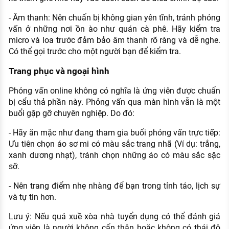
- Âm thanh: Nên chuẩn bị không gian yên tĩnh, tránh phỏng
vấn ở những nơi ồn ào như quán cà phê. Hãy kiểm tra
micro và loa trước đảm bảo âm thanh rõ ràng và dễ nghe.
Có thể gọi trước cho một người bạn để kiểm tra.
Trang phục và ngoại hình
Phỏng vấn online không có nghĩa là ứng viên được chuẩn
bị cẩu thả phần này. Phỏng vấn qua màn hình vẫn là một
buổi gặp gỡ chuyên nghiệp. Do đó:
- Hãy ăn mặc như đang tham gia buổi phỏng vấn trực tiếp:
Ưu tiên chọn áo sơ mi có màu sắc trang nhã (Ví dụ: trắng,
xanh dương nhạt), tránh chọn những áo có màu sắc sặc
sỡ.
- Nên trang điểm nhẹ nhàng để bạn trong tỉnh táo, lịch sự
và tự tin hơn.
Lưu ý: Nếu quá xuề xòa nhà tuyển dụng có thể đánh giá
ứng viên là người không cẩn thận hoặc không có thái độ