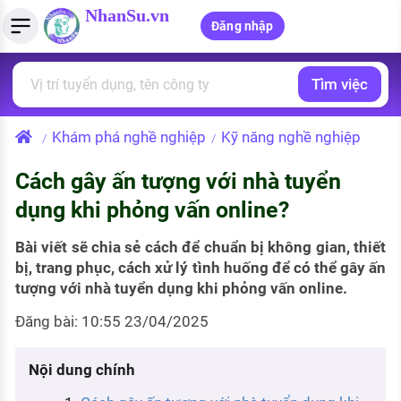
NhanSu.vn
Đăng nhập
Tìm việc
PHÁP LUẬT VIỆT NAM
Tìm việc làm
Quản lý CV
Tính lương Gross - Net
Văn bản pháp luật
Khám phá nghề nghiệp
Kỹ năng nghề nghiệp
/
/
Việc làm ngành luật
Tải CV lên
Tính thuế thu nhập cá nhân
Chính sách mới
Cách gây ấn tượng với nhà tuyển
Việc làm lương cao
Tạo CV trực tuyến
Tính trợ cấp thất nghiệp
PHÁP LUẬT LAO ĐỘNG
dụng khi phỏng vấn online?
Lao động và tiền lương
Việc làm tốt nhất
MẪU CV THEO STYLE
Bài viết sẽ chia sẻ cách để chuẩn bị không gian, thiết
Bảo hiểm và phúc lợi
bị, trang phục, cách xử lý tình huống để có thể gây ấn
CÔNG TY
Mẫu CV đơn giản
tượng với nhà tuyển dụng khi phỏng vấn online.
Thuế thu nhập
Danh sách nhà tuyển dụng
Mẫu CV hiện đại
Đăng bài: 10:55 23/04/2025
Hồ sơ biểu mẫu
Nhà tuyển dụng hàng đầu
Nội dung chính
Chính sách lao động