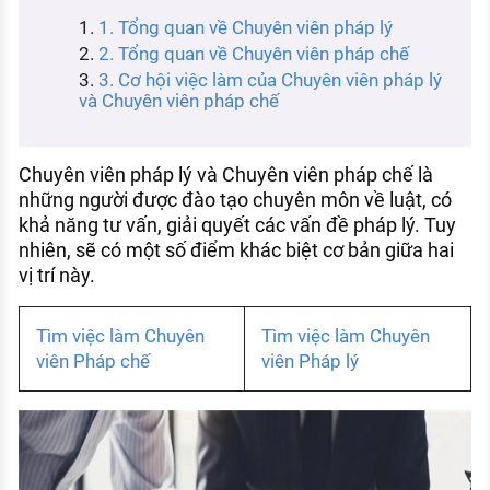
KHÁM PHÁ NGHỀ NGHIỆP
1. Tổng quan về Chuyên viên pháp lý
2. Tổng quan về Chuyên viên pháp chế
Tử vi nghề nghiệp
3. Cơ hội việc làm của Chuyên viên pháp lý
và Chuyên viên pháp chế
Kỹ năng nghề nghiệp
HƯỚNG NGHIỆP VIỆC LÀM
Chuyên viên pháp lý và Chuyên viên pháp chế là
Đặc trưng từng nghề
những người được đào tạo chuyên môn về luật, có
khả năng tư vấn, giải quyết các vấn đề pháp lý. Tuy
Xu hướng việc làm
nhiên, sẽ có một số điểm khác biệt cơ bản giữa hai
XÂY DỰNG VÀ PHÁT TRIỂN ĐỘI NGŨ
vị trí này.
NHÂN SỰ
TUYỂN DỤNG VIỆC LÀM
Tìm việc làm Chuyên
Tìm việc làm Chuyên
viên Pháp chế
viên Pháp lý