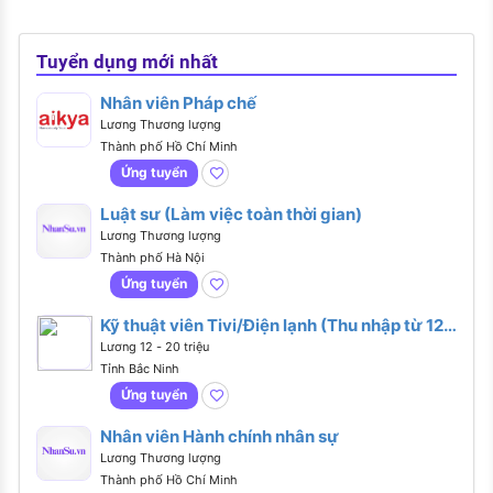
Tuyển dụng mới nhất
Nhân viên Pháp chế
Lương Thương lượng
Thành phố Hồ Chí Minh
Ứng tuyển
Luật sư (Làm việc toàn thời gian)
Lương Thương lượng
Thành phố Hà Nội
Ứng tuyển
Kỹ thuật viên Tivi/Điện lạnh (Thu nhập từ 12-
20 Triệu/Tháng - Tại Trung tâm Bảo hành TP.
Lương 12 - 20 triệu
Bắc Ninh)
Tỉnh Bắc Ninh
Ứng tuyển
Nhân viên Hành chính nhân sự
Lương Thương lượng
Thành phố Hồ Chí Minh