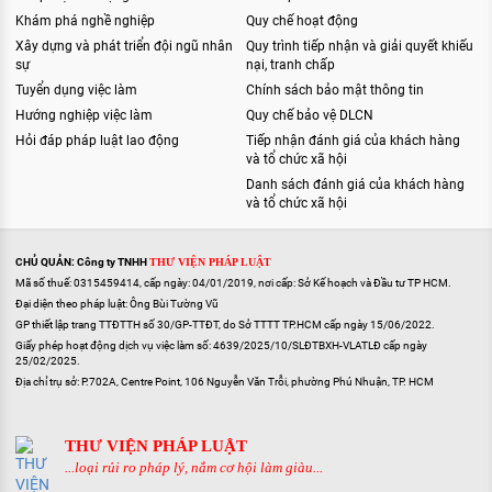
Khám phá nghề nghiệp
Quy chế hoạt động
Xây dựng và phát triển đội ngũ nhân
Quy trình tiếp nhận và giải quyết khiếu
sự
nại, tranh chấp
Tuyển dụng việc làm
Chính sách bảo mật thông tin
Hướng nghiệp việc làm
Quy chế bảo vệ DLCN
Hỏi đáp pháp luật lao động
Tiếp nhận đánh giá của khách hàng
và tổ chức xã hội
Danh sách đánh giá của khách hàng
và tổ chức xã hội
CHỦ QUẢN: Công ty TNHH
THƯ VIỆN PHÁP LUẬT
Mã số thuế: 0315459414, cấp ngày: 04/01/2019, nơi cấp: Sở Kế hoạch và Đầu tư TP HCM.
Đại diện theo pháp luật: Ông Bùi Tường Vũ
GP thiết lập trang TTĐTTH số 30/GP-TTĐT, do Sở TTTT TP.HCM cấp ngày 15/06/2022.
Giấy phép hoạt động dịch vụ việc làm số: 4639/2025/10/SLĐTBXH-VLATLĐ cấp ngày
25/02/2025.
Địa chỉ trụ sở: P.702A, Centre Point, 106 Nguyễn Văn Trỗi, phường Phú Nhuận, TP. HCM
THƯ VIỆN PHÁP LUẬT
...loại rủi ro pháp lý, nắm cơ hội làm giàu...