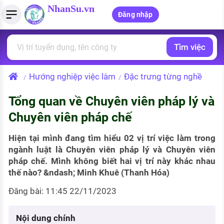
NhanSu.vn
Đăng nhập
Tìm việc
PHÁP LUẬT VIỆT NAM
Tìm việc làm
Quản lý CV
Tính lương Gross - Net
Văn bản pháp luật
Hướng nghiệp việc làm
Đặc trưng từng nghề
/
/
Việc làm ngành luật
Tải CV lên
Tính thuế thu nhập cá nhân
Chính sách mới
Tổng quan về Chuyên viên pháp lý và
Việc làm lương cao
Tạo CV trực tuyến
Tính trợ cấp thất nghiệp
PHÁP LUẬT LAO ĐỘNG
Chuyên viên pháp chế
Lao động và tiền lương
Việc làm tốt nhất
MẪU CV THEO STYLE
Hiện tại mình đang tìm hiểu 02 vị trí việc làm trong
Bảo hiểm và phúc lợi
ngành luật là Chuyên viên pháp lý và Chuyên viên
CÔNG TY
Mẫu CV đơn giản
pháp chế. Mình không biết hai vị trí này khác nhau
Thuế thu nhập
thế nào? &ndash; Minh Khuê (Thanh Hóa)
Danh sách nhà tuyển dụng
Mẫu CV hiện đại
Đăng bài: 11:45 22/11/2023
Hồ sơ biểu mẫu
Nhà tuyển dụng hàng đầu
Chính sách lao động
Nội dung chính