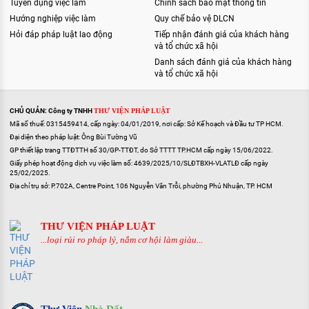
Tuyển dụng việc làm
Chính sách bảo mật thông tin
Hướng nghiệp việc làm
Quy chế bảo vệ DLCN
Hỏi đáp pháp luật lao động
Tiếp nhận đánh giá của khách hàng
và tổ chức xã hội
Danh sách đánh giá của khách hàng
và tổ chức xã hội
CHỦ QUẢN: Công ty TNHH
THƯ VIỆN PHÁP LUẬT
Mã số thuế: 0315459414, cấp ngày: 04/01/2019, nơi cấp: Sở Kế hoạch và Đầu tư TP HCM.
Đại diện theo pháp luật: Ông Bùi Tường Vũ
GP thiết lập trang TTĐTTH số 30/GP-TTĐT, do Sở TTTT TP.HCM cấp ngày 15/06/2022.
Giấy phép hoạt động dịch vụ việc làm số: 4639/2025/10/SLĐTBXH-VLATLĐ cấp ngày
25/02/2025.
Địa chỉ trụ sở: P.702A, Centre Point, 106 Nguyễn Văn Trỗi, phường Phú Nhuận, TP. HCM
THƯ VIỆN PHÁP LUẬT
...loại rủi ro pháp lý, nắm cơ hội làm giàu...