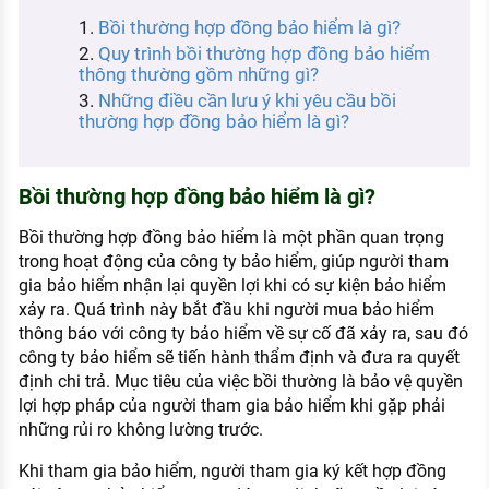
KHÁM PHÁ NGHỀ NGHIỆP
Bồi thường hợp đồng bảo hiểm là gì?
Quy trình bồi thường hợp đồng bảo hiểm
Tử vi nghề nghiệp
thông thường gồm những gì?
Những điều cần lưu ý khi yêu cầu bồi
Kỹ năng nghề nghiệp
thường hợp đồng bảo hiểm là gì?
HƯỚNG NGHIỆP VIỆC LÀM
Đặc trưng từng nghề
Bồi thường hợp đồng bảo hiểm là gì?
Xu hướng việc làm
Bồi thường hợp đồng bảo hiểm là một phần quan trọng
trong hoạt động của công ty bảo hiểm, giúp người tham
XÂY DỰNG VÀ PHÁT TRIỂN ĐỘI NGŨ
NHÂN SỰ
gia bảo hiểm nhận lại quyền lợi khi có sự kiện bảo hiểm
xảy ra. Quá trình này bắt đầu khi người mua bảo hiểm
TUYỂN DỤNG VIỆC LÀM
thông báo với công ty bảo hiểm về sự cố đã xảy ra, sau đó
công ty bảo hiểm sẽ tiến hành thẩm định và đưa ra quyết
định chi trả. Mục tiêu của việc bồi thường là bảo vệ quyền
lợi hợp pháp của người tham gia bảo hiểm khi gặp phải
những rủi ro không lường trước.
Khi tham gia bảo hiểm, người tham gia ký kết hợp đồng