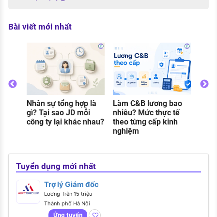
Bài viết mới nhất
Thực
gì? C
và đi
khi 
Nhân sự tổng hợp là
Làm C&B lương bao
o
gì? Tại sao JD mỗi
nhiêu? Mức thực tế
g
công ty lại khác nhau?
theo từng cấp kinh
nghiệm
Tuyển dụng mới nhất
Trợ lý Giám đốc
Lương Trên 15 triệu
Thành phố Hà Nội
Ứng tuyển