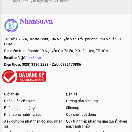
Tạo CV chuyên nghiệp chỉ vài bước
NhanSu.vn
Trụ sở: P.702A, Centre Point, 106 Nguyễn Văn Trỗi, phường Phú Nhuận, TP.
HCM
Địa điểm Kinh Doanh: 19 Nguyễn Gia Thiều, P. Xuân Hòa, TP.HCM
Email:
info@
NhanSu.vn
Điện thoại: (028) 3930 2288 - Zalo: 0932170886
Giới thiệu
Liên hệ
Pháp luật Việt Nam
Hướng dẫn sử dụng
Pháp luật lao động
Sitemap
Khám phá nghề nghiệp
Quy chế hoạt động
Xây dựng và phát triển đội ngũ nhân
Quy trình tiếp nhận và giải quyết khiếu
sự
nại, tranh chấp