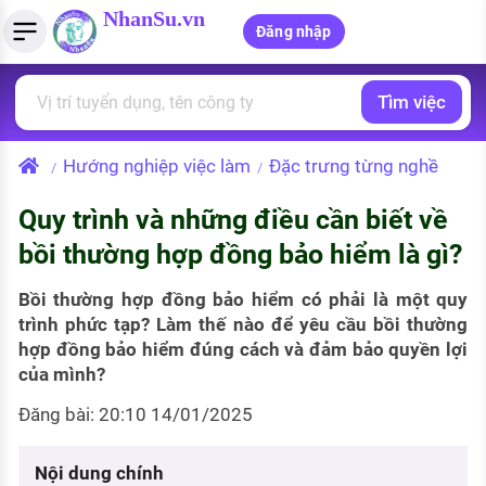
NhanSu.vn
Đăng nhập
Tìm việc
PHÁP LUẬT VIỆT NAM
Tìm việc làm
Quản lý CV
Tính lương Gross - Net
Văn bản pháp luật
Hướng nghiệp việc làm
Đặc trưng từng nghề
/
/
Việc làm ngành luật
Tải CV lên
Tính thuế thu nhập cá nhân
Chính sách mới
Quy trình và những điều cần biết về
Việc làm lương cao
Tạo CV trực tuyến
Tính trợ cấp thất nghiệp
PHÁP LUẬT LAO ĐỘNG
bồi thường hợp đồng bảo hiểm là gì?
Lao động và tiền lương
Việc làm tốt nhất
MẪU CV THEO STYLE
Bồi thường hợp đồng bảo hiểm có phải là một quy
Bảo hiểm và phúc lợi
trình phức tạp? Làm thế nào để yêu cầu bồi thường
CÔNG TY
Mẫu CV đơn giản
hợp đồng bảo hiểm đúng cách và đảm bảo quyền lợi
Thuế thu nhập
của mình?
Danh sách nhà tuyển dụng
Mẫu CV hiện đại
Đăng bài: 20:10 14/01/2025
Hồ sơ biểu mẫu
Nhà tuyển dụng hàng đầu
Chính sách lao động
Nội dung chính