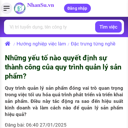
NhanSu.vn
Đăng nhập
Tìm việc
PHÁP LUẬT VIỆT NAM
Tìm việc làm
Quản lý CV
Tính lương Gross - Net
Văn bản pháp luật
Hướng nghiệp việc làm
Đặc trưng từng nghề
/
/
Việc làm ngành luật
Tải CV lên
Tính thuế thu nhập cá nhân
Chính sách mới
Những yếu tố nào quyết định sự
Việc làm lương cao
Tạo CV trực tuyến
Tính trợ cấp thất nghiệp
PHÁP LUẬT LAO ĐỘNG
thành công của quy trình quản lý sản
Lao động và tiền lương
Việc làm tốt nhất
phẩm?
MẪU CV THEO STYLE
Bảo hiểm và phúc lợi
CÔNG TY
Mẫu CV đơn giản
Quy trình quản lý sản phẩm đóng vai trò quan trọng
trong việc tối ưu hóa quá trình phát triển và triển khai
Thuế thu nhập
Danh sách nhà tuyển dụng
sản phẩm. Điều này tác động ra sao đến hiệu suất
Mẫu CV hiện đại
kinh doanh và làm cách nào để quản lý sản phẩm
Hồ sơ biểu mẫu
hiệu quả?
Nhà tuyển dụng hàng đầu
Chính sách lao động
Đăng bài: 06:40 27/01/2025