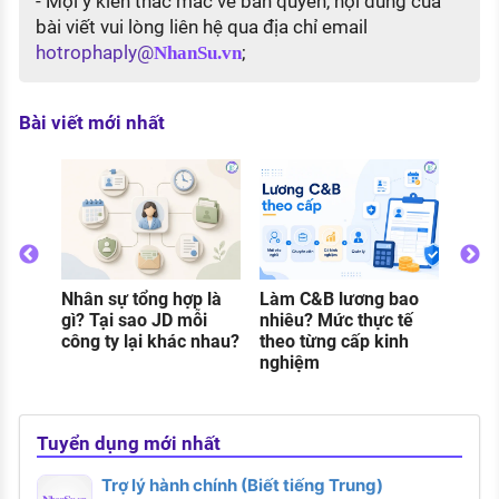
- Mọi ý kiến thắc mắc về bản quyền, nội dung của
bài viết vui lòng liên hệ qua địa chỉ email
hotrophaply@
;
NhanSu.vn
Bài viết mới nhất
Thực
gì? C
và đi
khi 
Nhân sự tổng hợp là
Làm C&B lương bao
o
gì? Tại sao JD mỗi
nhiêu? Mức thực tế
g
công ty lại khác nhau?
theo từng cấp kinh
nghiệm
Tuyển dụng mới nhất
Trợ lý hành chính (Biết tiếng Trung)