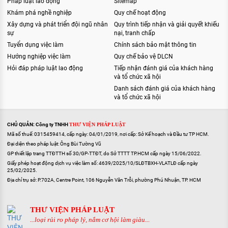
Pháp luật lao động
Sitemap
Khám phá nghề nghiệp
Quy chế hoạt động
Xây dựng và phát triển đội ngũ nhân
Quy trình tiếp nhận và giải quyết khiếu
sự
nại, tranh chấp
Tuyển dụng việc làm
Chính sách bảo mật thông tin
Hướng nghiệp việc làm
Quy chế bảo vệ DLCN
Hỏi đáp pháp luật lao động
Tiếp nhận đánh giá của khách hàng
và tổ chức xã hội
Danh sách đánh giá của khách hàng
và tổ chức xã hội
CHỦ QUẢN: Công ty TNHH
THƯ VIỆN PHÁP LUẬT
Mã số thuế: 0315459414, cấp ngày: 04/01/2019, nơi cấp: Sở Kế hoạch và Đầu tư TP HCM.
Đại diện theo pháp luật: Ông Bùi Tường Vũ
GP thiết lập trang TTĐTTH số 30/GP-TTĐT, do Sở TTTT TP.HCM cấp ngày 15/06/2022.
Giấy phép hoạt động dịch vụ việc làm số: 4639/2025/10/SLĐTBXH-VLATLĐ cấp ngày
25/02/2025.
Địa chỉ trụ sở: P.702A, Centre Point, 106 Nguyễn Văn Trỗi, phường Phú Nhuận, TP. HCM
THƯ VIỆN PHÁP LUẬT
...loại rủi ro pháp lý, nắm cơ hội làm giàu...