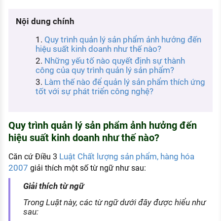
KHÁM PHÁ NGHỀ NGHIỆP
Nội dung chính
Tử vi nghề nghiệp
Quy trình quản lý sản phẩm ảnh hưởng đến
Kỹ năng nghề nghiệp
hiệu suất kinh doanh như thế nào?
Những yếu tố nào quyết định sự thành
HƯỚNG NGHIỆP VIỆC LÀM
công của quy trình quản lý sản phẩm?
Đặc trưng từng nghề
Làm thế nào để quản lý sản phẩm thích ứng
tốt với sự phát triển công nghệ?
Xu hướng việc làm
XÂY DỰNG VÀ PHÁT TRIỂN ĐỘI NGŨ
Quy trình quản lý sản phẩm ảnh hưởng đến
NHÂN SỰ
hiệu suất kinh doanh như thế nào?
TUYỂN DỤNG VIỆC LÀM
Luật Chất lượng sản phẩm, hàng hóa
Căn cứ Điều 3
2007
giải thích một số từ ngữ như sau:
Giải thích từ ngữ
Trong Luật này, các từ ngữ dưới đây được hiểu như
sau: